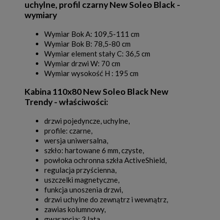
uchylne, profil czarny New Soleo Black -
wymiary
Wymiar Bok A: 109,5-111 cm
Wymiar Bok B: 78,5-80 cm
Wymiar element stały C: 36,5 cm
Wymiar drzwi W: 70 cm
Wymiar wysokość H : 195 cm
Kabina 110x80 New Soleo Black New
Trendy - właściwości:
drzwi pojedyncze, uchylne,
profile: czarne,
wersja uniwersalna,
szkło: hartowane 6 mm, czyste,
powłoka ochronna szkła ActiveShield,
regulacja przyścienna,
uszczelki magnetyczne,
funkcja unoszenia drzwi,
drzwi uchylne do zewnątrz i wewnątrz,
zawias kolumnowy,
gwarancja: 3 lata,