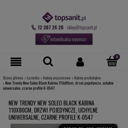
12 307 26 20
sklep@topsanit.pl
indywidualna wycena
Strona główna
Łazienka
Kabiny prysznicowe
Kabiny prostokątne
New Trendy New Soleo Black Kabina 110x80cm, drzwi pojedyncze, uchylne
uniwersalne, czarne profile K-0547
NEW TRENDY NEW SOLEO BLACK KABINA
110X80CM, DRZWI POJEDYNCZE, UCHYLNE
UNIWERSALNE, CZARNE PROFILE K-0547