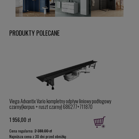
PRODUKTY POLECANE
y, B-
Viega Advantix Vario kompletny odpływ liniowy podłogowy
Paff
czarny(korpus + ruszt czarny) 686277+711870
prys
1 956,00 zł
1 15
Cena regularna:
2 388,00 zł
Najniższa cena z 30 dni przed obniżką: