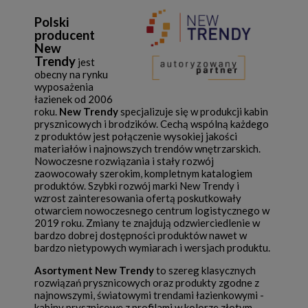
Polski
producent
New
Trendy
jest
obecny na rynku
wyposażenia
łazienek od 2006
roku.
New Trendy
specjalizuje się w produkcji kabin
prysznicowych i brodzików. Cechą wspólną każdego
z produktów jest połączenie wysokiej jakości
materiałów i najnowszych trendów wnętrzarskich.
Nowoczesne rozwiązania i stały rozwój
zaowocowały szerokim, kompletnym katalogiem
produktów. Szybki rozwój marki New Trendy i
wzrost zainteresowania ofertą poskutkowały
otwarciem nowoczesnego centrum logistycznego w
2019 roku. Zmiany te znajdują odzwierciedlenie w
bardzo dobrej dostępności produktów nawet w
bardzo nietypowych wymiarach i wersjach produktu.
Asortyment New Trendy
to szereg klasycznych
rozwiązań prysznicowych oraz produkty zgodne z
najnowszymi, światowymi trendami łazienkowymi -
kabiny prysznicowe z profilami w kolorze złotym,