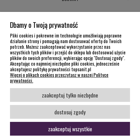
MOJE KONTO
Dbamy o Twoją prywatność
POMOC
Pliki cookies i pokrewne im technologie umożliwiają poprawne
działanie strony i pomagają nam dostosować ofertę do Twoich
potrzeb. Możesz zaakceptować wykorzystanie przez nas
INFORMACJE
wszystkich tych plików i przejść do sklepu lub dostosować użycie
plików do swoich preferencji, wybierając opcję "Dostosuj zgody".
KONTAKT
Akceptując co najmniej niezbędne pliki cookies, jednocześnie
akceptujesz politykę prywatności topsanit.pl
12 307 26 20
Więcej o plikach cookies przeczytasz w naszej Polityce
Kraków, 30-704 Na Dołach 8
prywatności.
SOCIAL MEDIA
zaakceptuj tylko niezbędne
Śledź nas
dostosuj zgody
zaakceptuj wszystkie
pokaż pełną wersję strony