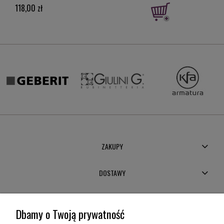
118,00 zł
Cena 
Najni
ZAKUPY
DOSTAWY
MOJE KONTO
Dbamy o Twoją prywatność