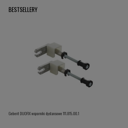
BESTSELLERY
Geber
Geberit DUOFIX wsporniki dystansowe 111.815.00.1
model
919,