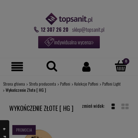
12 307 26 20
sklep@topsanit.pl
indywidualna wycena
Strona główna
Strefa producenta
Paffoni
Kolekcje Paffoni
Paffoni Light
Wykończenie Złote [ HG ]
WYKOŃCZENIE ZŁOTE [ HG ]
PROMOCJA