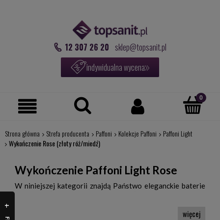
12 307 26 20
sklep@topsanit.pl
indywidualna wycena
Strona główna
Strefa producenta
Paffoni
Kolekcje Paffoni
Paffoni Light
Wykończenie Rose (złoty róż/miedź)
Wykończenie Paffoni Light Rose
W niniejszej kategorii znajdą Państwo eleganckie baterie
miedziane łazienkowe i kuchenne włoskiej firmy Paffoni.
Część z dostępnych poniżej modeli występuje w kolorze
różowym, który przypomina miedź. Ta barwa nadaje