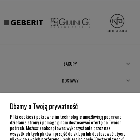
ZAKUPY
DOSTAWY
MOJE KONTO
Dbamy o Twoją prywatność
POMOC
Pliki cookies i pokrewne im technologie umożliwiają poprawne
działanie strony i pomagają nam dostosować ofertę do Twoich
potrzeb. Możesz zaakceptować wykorzystanie przez nas
INFORMACJE
wszystkich tych plików i przejść do sklepu lub dostosować użycie
plików do swoich preferencji, wybierając opcję "Dostosuj zgody".