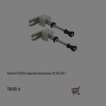
Geber
Geberit DUOFIX wsporniki dystansowe 111.815.00.1
model
919,
118,00 zł
Cena 
Najni