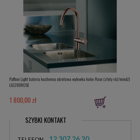
Paffoni Light bateria kuchenna obrotowa wylewka kolor Rose (złoty róż/miedź)
Paffo
LIG280ROSE
LIG1
1 800,00 zł
3 4
SZYBKI KONTAKT
12 307 26 20
TELEFON