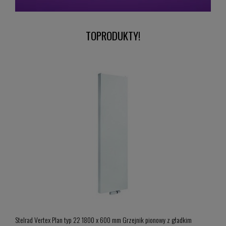
TOPRODUKTY!
Hi
Grohe
Stelrad Vertex Plan typ 22 1800 x 600 mm Grzejnik pionowy z gładkim
klak 