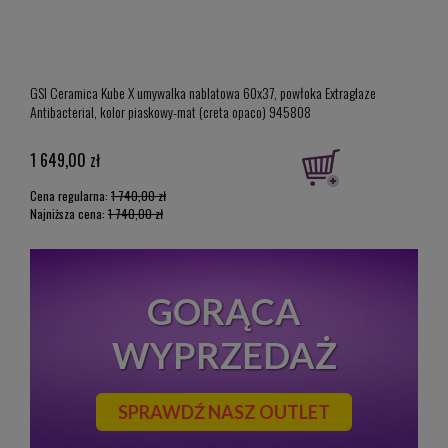
GSI Ceramica Kube X umywalka nablatowa 60x37, powłoka Extraglaze
Tece 
Antibacterial, kolor piaskowy-mat (creta opaco) 945808
9.24
1 649,00 zł
492,
Cena regularna:
1 740,00 zł
Cena 
Najniższa cena:
1 740,00 zł
Najni
GORĄCA
WYPRZEDAŻ
SPRAWDŹ NASZ OUTLET