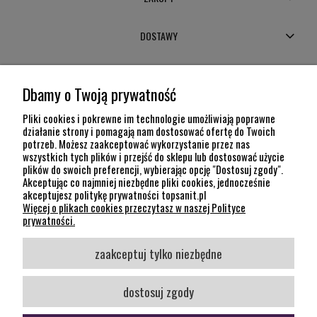
DOSTAWY
MOJE KONTO
Dbamy o Twoją prywatność
POMOC
Pliki cookies i pokrewne im technologie umożliwiają poprawne
działanie strony i pomagają nam dostosować ofertę do Twoich
potrzeb. Możesz zaakceptować wykorzystanie przez nas
INFORMACJE
wszystkich tych plików i przejść do sklepu lub dostosować użycie
plików do swoich preferencji, wybierając opcję "Dostosuj zgody".
KONTAKT
Akceptując co najmniej niezbędne pliki cookies, jednocześnie
akceptujesz politykę prywatności topsanit.pl
12 307 26 20
Więcej o plikach cookies przeczytasz w naszej Polityce
Kraków, 30-704 Na Dołach 8
prywatności.
SOCIAL MEDIA
zaakceptuj tylko niezbędne
Śledź nas
dostosuj zgody