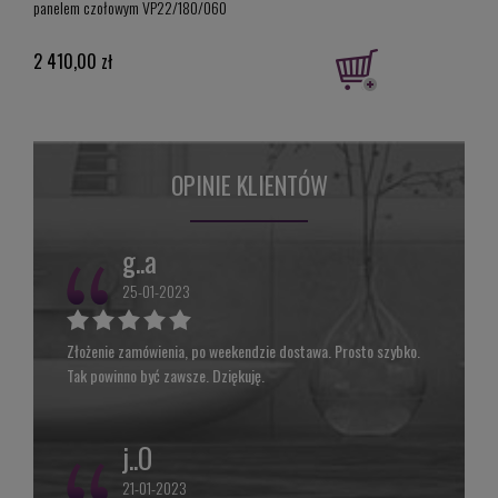
panelem czołowym VP22/180/060
259,
2 410,00 zł
Cena 
Najni
OPINIE KLIENTÓW
g..a
25-01-2023
Złożenie zamówienia, po weekendzie dostawa. Prosto szybko.
Tak powinno być zawsze. Dziękuję.
j..O
21-01-2023