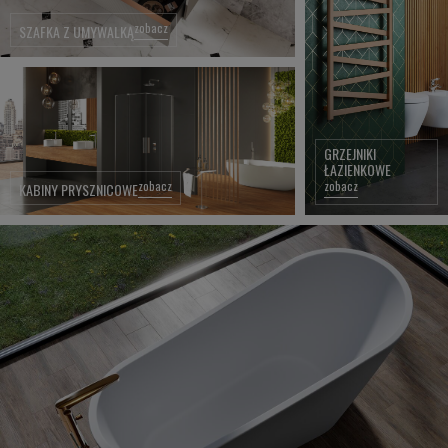
zobacz
SZAFKA Z UMYWALKĄ
GRZEJNIKI
ŁAZIENKOWE
zobacz
zobacz
KABINY PRYSZNICOWE