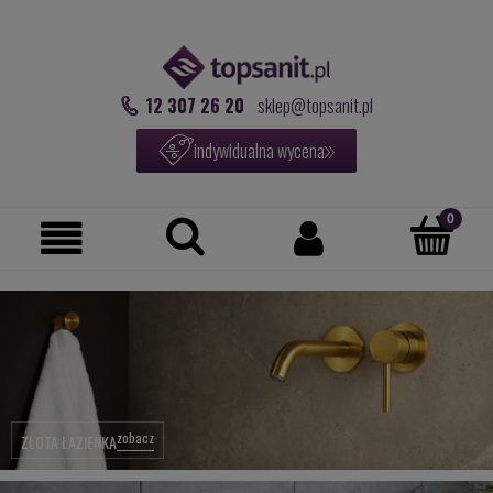
12 307 26 20
sklep@topsanit.pl
indywidualna wycena
zobacz
ZŁOTA ŁAZIENKA