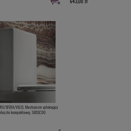
643,00 zł
RO/SFERA/VELIS, Mechanizm spłukujący
spłuczki kompaktowej, 5BSSC00