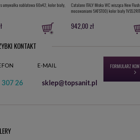
is umywalka nablatowa 60x42, kolor biały,
Catalano ITALY Miska WC wisząca New Flush
mocowaniami 5KFST00) kolor biały 1VS52RI
ł
942,00 zł
ZYBKI KONTAKT
EFON
E-MAIL
FORMULARZ KO
 307 26
sklep@topsanit.pl
LERY