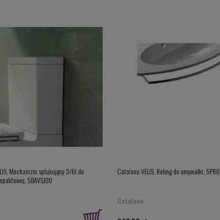
LIS, Mechanizm spłukujący 3/6l do
Catalano VELIS, Reling do umywalki, 5P8
ompaktowej, 5BAVSJ00
Catalano