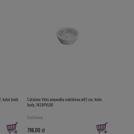
 kolor biały
Catalano Velis umywalka nablatowa ø42 cm, kolor
biały, 142APVL00
Catalano
796,00 zł