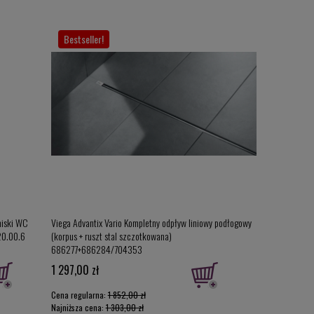
Bestseller!
Szybka wysy
miski WC
Viega Advantix Vario Kompletny odpływ liniowy podłogowy
Deante Jasmin 
20.00.6
(korpus + ruszt stal szczotkowana)
wolnoopadającą S
686277+686284/704353
CDJD6ZPW
1 297,00 zł
490,00 zł
Cena regularna:
1 852,00 zł
Cena regularna:
Najniższa cena:
1 303,00 zł
Najniższa cena: