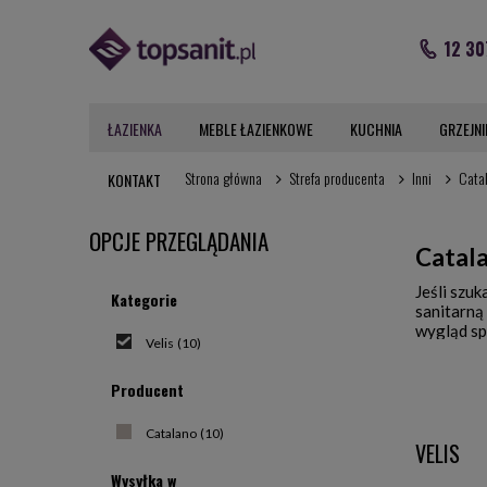
12 30
ŁAZIENKA
MEBLE ŁAZIENKOWE
KUCHNIA
GRZEJNI
Strona główna
Strefa producenta
Inni
Cata
KONTAKT
OPCJE PRZEGLĄDANIA
Catala
Jeśli szu
Kategorie
sanitarną 
wygląd sp
Velis
(10)
trwałość 
produkcyj
Producent
nadzorem 
Catalano
(10)
VELIS
Czym k
Wysyłka w