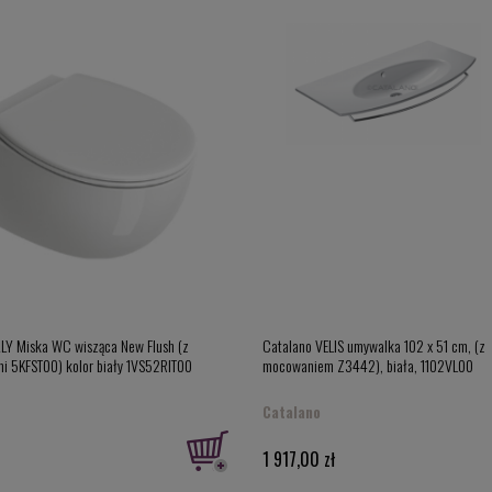
akterystyczną tej linii produktowej są obłe kształty mis i cienkie b
iwościom sprawiają one wrażenie niebywale lekkich. Sedesy i bidety, 
 Wszystkie elementy są natomiast przykładem wzornictwa na najwy
możliwość zainstalowania uchwytu na ręcznik przy umywalce. Należy on
ł niespójną z resztą stylistykę.
rność ceramiki łazienkowej Catalano
a, że włoska ceramika jest ceniona tak samo, jak włoskie jedzenie i 
a na nią tak dużej uwagi, jak Włosi. Design to również domena produ
 przez indywidualnych konsumentów, ale też firmy i managerów znanyc
urism Hotel Hong-Kong, Hotel Stadionu Olimpijskiego w Sydney - to t
o mamy do zaproponowania! Ceramika sanitarna z serii Catalano Velis
z należące do niej zestawy WC, umywalki i bidety.
ALY Miska WC wisząca New Flush (z
Catalano VELIS umywalka 102 x 51 cm, (z
 5KFST00) kolor biały 1VS52RIT00
mocowaniem Z3442), biała, 1102VL00
Catalano
1 917,00 zł