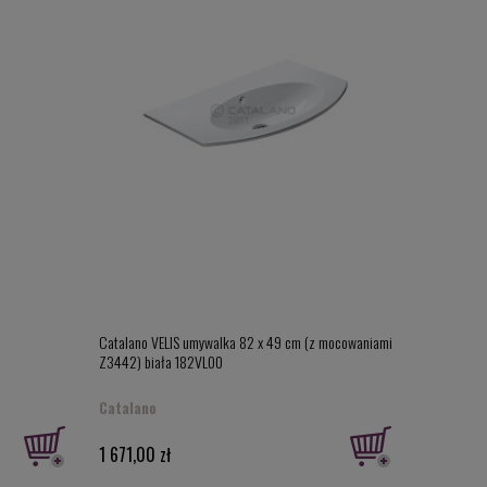
rzegi niektórych z dostępnych w niej
umywalek
. Dzięki
które należą do tej serii, mają raczej nieskomplikowane
ższym światowym poziomie. Warto zwrócić uwagę, że
 do zestawu, więc nie istnieje groźba, że będzie
samochody? Decyduje o tym oczywiście jej estetyka. Nikt
któw firmy Catalano. Artykuły tej marki są wybierane
h hoteli z wielu miejsc na całym globie (Apolonia
ylko niektóre z nich).
 z pewnością przypadnie Ci do gustu. Na tej stronie
Catalano VELIS umywalka 82 x 49 cm (z mocowaniami
Z3442) biała 182VL00
Catalano
1 671,00 zł