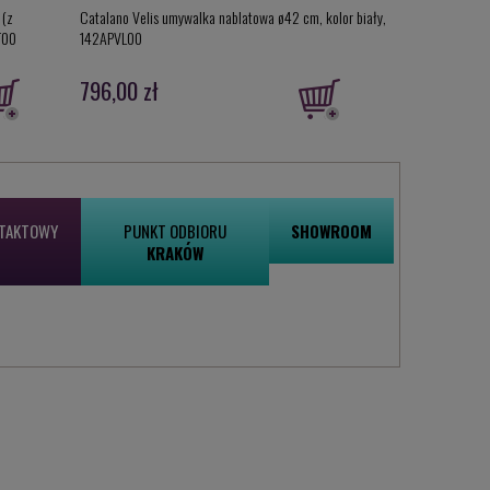
 (z
Catalano Velis umywalka nablatowa ø42 cm, kolor biały,
Catalano Velis 
T00
142APVL00
170APVL00
796,00 zł
950,00 zł
NTAKTOWY
PUNKT ODBIORU
SHOWROOM
KRAKÓW