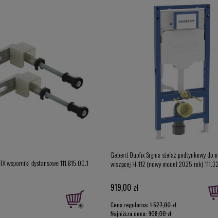
Geberit Duofix Sigma stelaż podtynkowy do 
IX wsporniki dystansowe 111.815.00.1
wiszącej H-112 (nowy model 2025 rok) 111.3
919,00 zł
Cena regularna:
1 527,00 zł
Najniższa cena:
908,00 zł