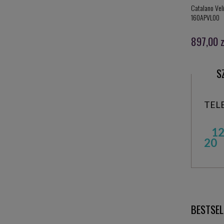
Catalano Vel
160APVL00
897,00 z
S
TEL
12
20
BESTSEL