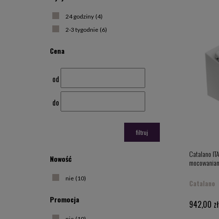
Cechą char
tym właśc
24 godziny
(4)
kształty.
istnieje 
2-3 tygodnie
(6)
prezentowa
Cena
Popula
od
Co sprawi
nie zwrac
nie tylko
do
Praha, To
Zobacz, c
filtruj
znajdzies
Catalano IT
Nowość
mocowaniami
nie
(10)
Catalano
Promocja
942,00 zł
nie
(10)