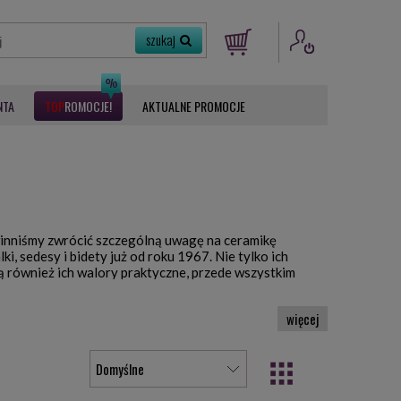
NTA
ROMOCJE
AKTUALNE PROMOCJE
owinniśmy zwrócić szczególną uwagę na ceramikę
i, sedesy i bidety już od roku 1967. Nie tylko ich
ą również ich walory praktyczne, przede wszystkim
przedsiębiorstwa zazdroszczą Catalano linii
 Procedura jest uzupełniona na odpowiednich etapach
zwala na osiąganie zamierzonych wyników.