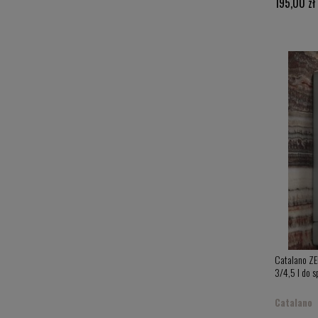
195,00 zł
Catalano ZE
3/4,5 l do 
Catalano