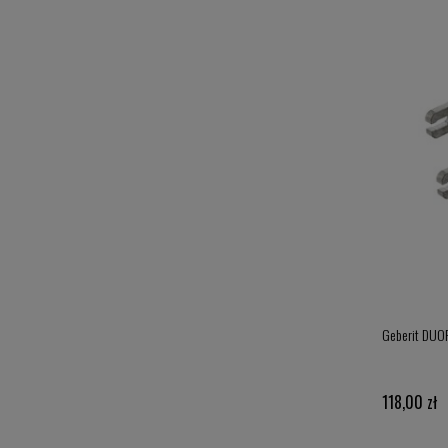
Przekładka akustyczna do misek WC i bidetów (mata)
Geberit DUOF
243442 KFIXUP1
29,00 zł
118,00 zł