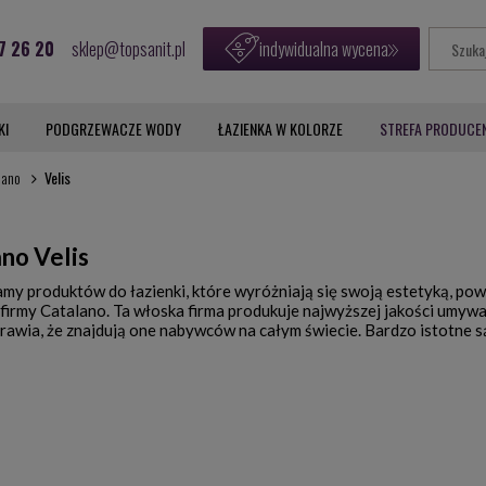
7 26 20
sklep@topsanit.pl
indywidualna wycena
KI
PODGRZEWACZE WODY
ŁAZIENKA W KOLORZE
STREFA PRODUCE
lano
Velis
no Velis
kamy produktów do łazienki, które wyróżniają się swoją estetyką, p
firmy Catalano. Ta włoska firma produkuje najwyższej jakości umywalk
rawia, że znajdują one nabywców na całym świecie. Bardzo istotne s
rozumiana jako odporność na ścieranie i obtłuczenia. Konkurencyjne 
nej, która charakteryzuje się wysokim stopniem zautomatyzowania.
sprawowanym przez człowieka. To optymalne rozwiązanie, które po
olekcja Catalano Velis różni się od innych?