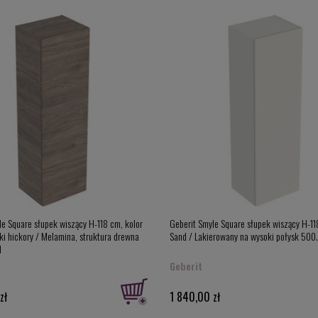
hą wspólną jest to, że żaden ze wspomnianych przedmiotów nie pow
iałają temu szczelne zamknięcia zastosowane w oferowanych przez
azienkowych białych obejmuje szeroką gamę kolorystyczną i stylis
 łatwość dopasowania do każdego dotychczas wybranego wyposażenia
 różnorodne oczekiwania, jeśli chodzi o aspekt funkcjonalny, dlatego
upki łazienkowe stojące i wiszące.
i łazienkowe w nowoczesnym stylu
na łazienka
musi być dopracowana we wszystkich szczegółach. Nic
zesne słupki łazienkowe, które doskonale wpisują się we współczes
jest w kolorze białym, to znajdziemy również modele w innych barwac
 które doskonale sprawdzą się w czarnej łazience. Inni pokochają sz
drzew. Jednym słowem: do wyboru, do koloru.
ócić również uwagę na to, że słupki łazienkowe mają różne systemy
ciągnąć, by otworzyć, inne są otwierane poprzez metodę tip-on, a jes
ycić, żeby je otworzyć. Dzięki takiej różnorodności jest w czym wy
le Square słupek wiszący H-118 cm, kolor
Geberit Smyle Square słupek wiszący H-11
azienki lub innych elementów w jej wnętrzu.
ki hickory / Melamina, struktura drewna
Sand / Lakierowany na wysoki połysk 500.
1
onalne słupki łazienkowe
Geberit
słupka do swojej łazienki warto wiedzieć, że słupki mogą mieć nie ty
u słupka możemy spotkać półki, na których będziemy mogli ustawić 
zł
1 840,00 zł
 wysokość półek do butelek z kosmetykami, które chcemy we wnętr