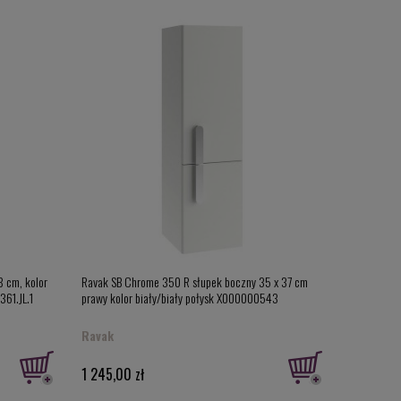
inien być przechowywany w wilgotnych przestrzeniach.
 nas szafkach, dostępność kolorów począwszy od
tyczną co sprawia, że dodatkowym atutem asortymentu
 łazienki. Ponadto, dostępne modele wybrano tak, aby
 dostępne są modele zarówno z szufladami i bez nich jak
 zatem dziwnego, że w ofercie producentów znajdują
ny design. I choć zdecydowana większość słupków do
h. Wielu osobom spodobają się słupki z czarnymi
afki łazienkowe w okleinach nawiązujących do znanych
 zamykania. Jedne mają nowoczesne uchwyty, za które
zcze inne mają specjalne wgłębienie we froncie, by było
bierać i można nawet próbować dobrać rodzaj uchwytów
8 cm, kolor
Ravak SB Chrome 350 R słupek boczny 35 x 37 cm
361.JL.1
prawy kolor biały/biały połysk X000000543
Ravak
lko różny wygląd zewnętrzny, ale również wyposażenie.
wszystkie kosmetyki. Dzięki regulacji wysokości można
1 245,00 zł
zu.