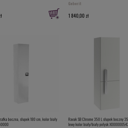
Geberit
ł
1 840,00 zł
zafka boczna, słupek 180 cm, kolor biały
Ravak SB Chrome 350 L słupek boczny 35
60000
lewy kolor biały/biały połysk X00000054