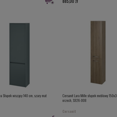
885,00 zł
ea Słupek wiszący 140 cm, szary mat
Cersanit Lara Mille słupek meblowy 150x3
orzech, S926-008
Cersanit