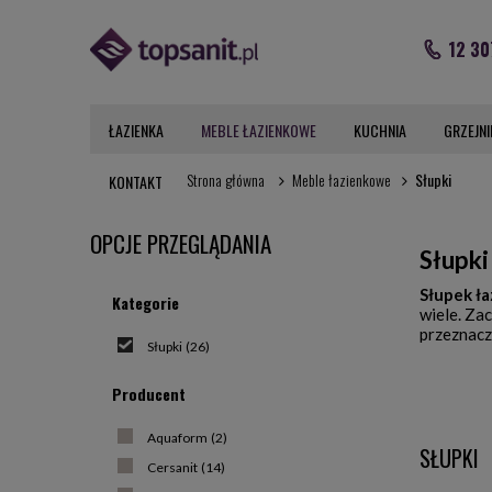
12 30
ŁAZIENKA
MEBLE ŁAZIENKOWE
KUCHNIA
GRZEJNI
Strona główna
Meble łazienkowe
Słupki
KONTAKT
OPCJE PRZEGLĄDANIA
Słupki
Słupek ł
Kategorie
wiele. Za
przeznacz
Słupki
(26)
Pamiętajm
Producent
znaczącą c
Pierwszą z
Aquaform
(2)
SŁUPKI
słupki są
Cersanit
(14)
wymaga pr