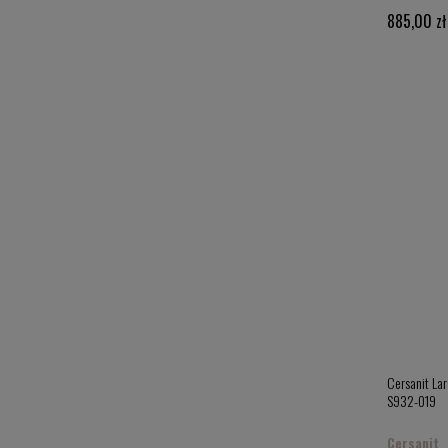
885,00 zł
Cersanit La
S932-019
Cersanit