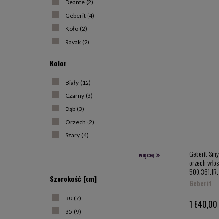
Deante
(2)
Drugą cec
Geberit
(4)
Przeciwdz
słupków ł
Koło
(2)
staje się
Ravak
(2)
spełniały
również sł
Kolor
Słupk
Biały
(12)
Nowoczes
się nowoc
Czarny
(3)
łazienki 
Dąb
(3)
frontami,
gatunków 
Orzech
(2)
Warto zwr
Szary
(4)
należy po
za co chw
Geberit Smy
więcej
do stylu ł
orzech włos
500.361.JR.
Funkcj
Szerokość [cm]
Geberit
Szukając 
We wnętrz
30
(7)
1 840,00 
dopasować
35
(9)