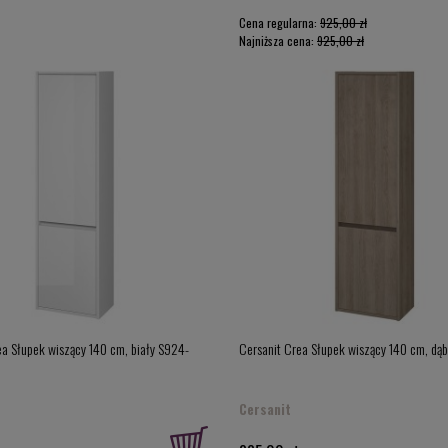
Cena regularna:
925,00 zł
Najniższa cena:
925,00 zł
ea Słupek wiszący 140 cm, biały S924-
Cersanit Crea Słupek wiszący 140 cm, d
Cersanit