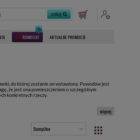
NTA
ROMOCJE
AKTUALNE PROMOCJE
ienki, do której zostanie on wstawiony. Powodów jest
agę, że jest ona pomieszczeniem o szczególnym
ch konkretnych rzeczy.
ne i higieniczne o niewielkich wymiarach. Ich
y mają wspólne cechy.
kszej niż szerokości, co sprawia, że szafki łazienkowe
ąć pod uwagę, że część produktów kosmetycznych