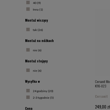
Niektóre 
40
(9)
nadają do
schowane 
Inna
(1)
Wśród
sł
Montaż wiszący
brudną bi
Wybór tak
wystarcza
tak
(26)
Montaż na nóżkach
nie
(6)
Montaż stojący
nie
(6)
Wysyłka w
Cersanit Mo
K116-023
24 godziny
(20)
Cersanit
2-3 tygodnie
(5)
249,00 zł
Cena