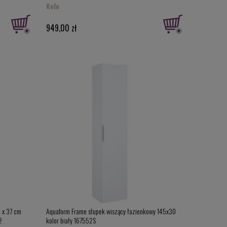
Koło
949,00 zł
 x 37 cm
Aquaform Frame słupek wiszący łazienkowy 145x30
2
kolor biały 167552S