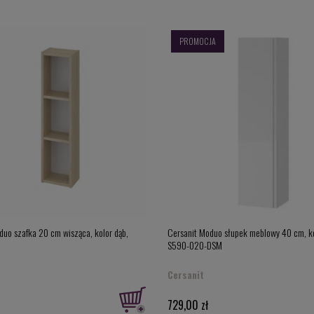
słupki łazienkowe mają również szufladki. Nie są one dużych rozmiar
 przechowywania drobnych kosmetyków do makijażu, patyczków, waci
w łazience.
PROMOCJA
upków łazienkowyc
h znajdziemy również modele, w których dolną czę
eliznę. To bardzo ciekawe rozwiązanie funkcjonalne, które docenią s
iego słupka pozwoli im wykorzystać miejsce w łazience do maksimum i
jąco dużo przestrzeni, by ustawić wolnostojący kosz na brudy więk
duo szafka 20 cm wisząca, kolor dąb,
Cersanit Moduo słupek meblowy 40 cm, kol
S590-020-DSM
Cersanit
729,00 zł