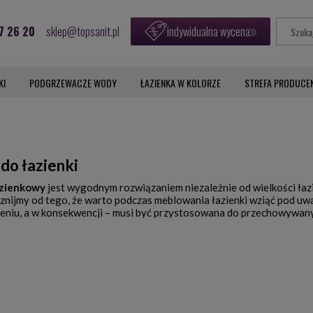
7 26 20
sklep@topsanit.pl
indywidualna wycena
KI
PODGRZEWACZE WODY
ŁAZIENKA W KOLORZE
STREFA PRODUCE
 do łazienki
azienkowy
jest wygodnym rozwiązaniem niezależnie od wielkości łaz
cznijmy od tego, że warto podczas meblowania łazienki wziąć pod uw
eniu, a w konsekwencji – musi być przystosowana do przechowywany
y, że większość składowanych tam przedmiotów to artykuły kosmetycz
zęść stanowią także ręczniki, piżamy i szlafroki. Wszystkie te rzecz
 nich jest fakt, że potrzebują one wysokości przestrzeni na półce wię
 idealnie dopasowane do takiego wymagania (szczególnie, jeśli wzi
zechowywania w pozycji pionowej).