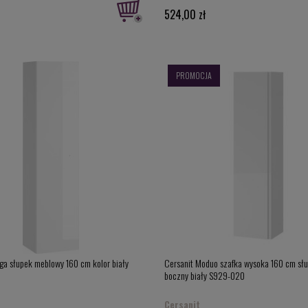
524,00 zł
PROMOCJA
rga słupek meblowy 160 cm kolor biały
Cersanit Moduo szafka wysoka 160 cm sł
boczny biały S929-020
Cersanit