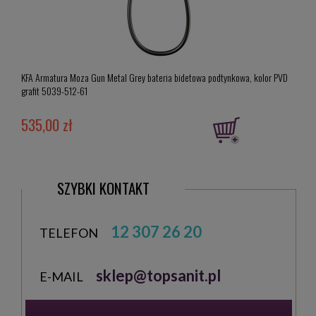
Catal
90560
KFA Armatura Moza Gun Metal Grey bateria bidetowa podtynkowa, kolor PVD
satin
grafit 5039-512-61
2 6
535,00 zł
Cena 
2 895
Najni
SZYBKI KONTAKT
12 307 26 20
TELEFON
sklep@topsanit.pl
E-MAIL