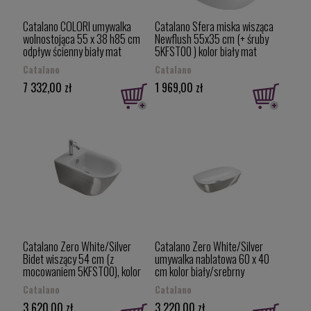
Catalano COLORI umywalka
Catalano Sfera miska wisząca
wolnostojąca 55 x 38 h85 cm
Newflush 55x35 cm (+ śruby
odpływ ścienny biały mat
5KFST00 ) kolor biały mat
1FRPGRLXBM
1VSF54RBM/0511550021
Catalano
Catalano
7 332,00 zł
1 969,00 zł
Catalano Zero White/Silver
Catalano Zero White/Silver
Bidet wiszący 54 cm (z
umywalka nablatowa 60 x 40
mocowaniem 5KFST00), kolor
cm kolor biały/srebrny
biały/srebrny 1BS55NRBA
160APGRLXBA
Catalano
Catalano
3 620,00 zł
3 220,00 zł