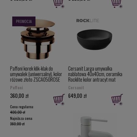
PROMOCJA
Paffoni korek klik-klak do
Cersanit Larga umywalka
umywalek (uniwersalny), kolor
nablatowa 40x40cm, ceramika
różowe złoto ZSCA050ROSE
Rocklite kolor antracyt mat
K677-019
Paffoni
Cersanit
360,00 zł
649,00 zł
Cena regularna:
400,00 zł
Najniższa cena:
360,00 zł