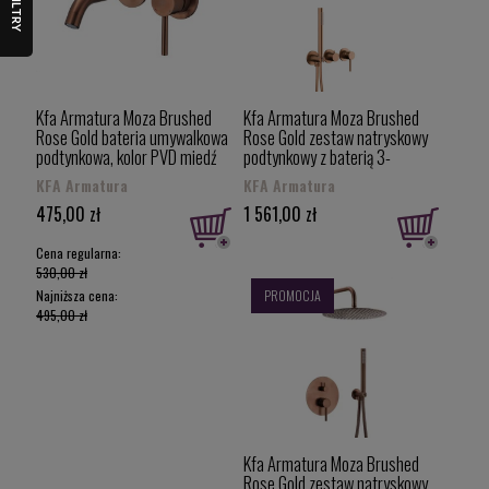
FILTRY
Kfa Armatura Moza Brushed
Kfa Armatura Moza Brushed
Rose Gold bateria umywalkowa
Rose Gold zestaw natryskowy
podtynkowa, kolor PVD miedź
podtynkowy z baterią 3-
szczotkowana 5039-810-34
otworową, deszczownica
KFA Armatura
KFA Armatura
30cm, kolor PVD miedź
475,00 zł
1 561,00 zł
szczotkowana 5039-511-34
Cena regularna:
530,00 zł
Najniższa cena:
PROMOCJA
495,00 zł
Kfa Armatura Moza Brushed
Rose Gold zestaw natryskowy