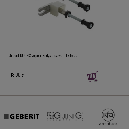
Geber
Geberit DUOFIX wsporniki dystansowe 111.815.00.1
model
919,
118,00 zł
Cena 
Najni