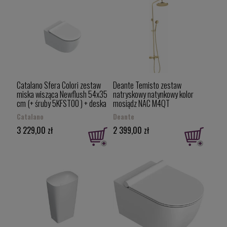
Catalano Sfera Colori zestaw
Deante Temisto zestaw
miska wisząca Newflush 54x35
natryskowy natynkowy kolor
cm (+ śruby 5KFST00 ) + deska
mosiądz NAC M4QT
sedesowa wolnoopadająca,
Catalano
Deante
kolor biały mat
3 229,00 zł
2 399,00 zł
1VSF54RBM+5SCSTPBM/0511550021+0551200021