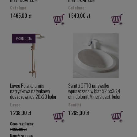
Catalano
Catalano
1 465,00 zł
1 540,00 zł
PROMOCJA
Laveo Pola kolumna
Sanitti OTTO umywalka
natryskowa natynkowa
wpuszczana w blat 52,5x36,4
deszczownica 20x20 kolor
cm, dolomit Mineralcast, kolor
różowe złoto PLA_80KX
biały mat OTTO-52-BM
Laveo
Sanitti
1 238,00 zł
1 265,00 zł
Cena regularna:
1 805,00 zł
Najniższa cena: