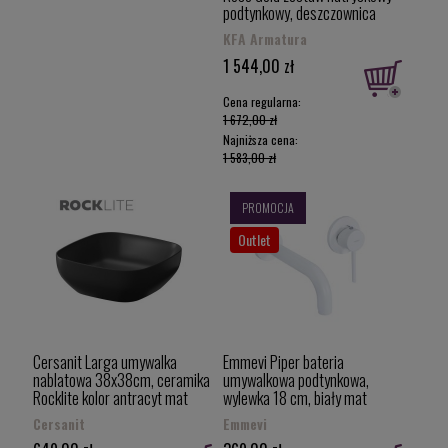
podtynkowy, deszczownica
28cm, kolor PVD miedź
KFA Armatura
szczotkowana 5039-501-34
1 544,00 zł
Cena regularna:
1 672,00 zł
Najniższa cena:
1 583,00 zł
PROMOCJA
Outlet
Cersanit Larga umywalka
Emmevi Piper bateria
nablatowa 38x38cm, ceramika
umywalkowa podtynkowa,
Rocklite kolor antracyt mat
wylewka 18 cm, biały mat
K677-012
45055-18BO
Cersanit
Emmevi