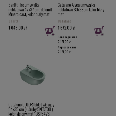
Sanitti Tre umywalka
Catalano Alvea umywalka
nablatowa 47x37 cm, dolomit
nablatowa 60x38cm kolor biały
Mineralcast, kolor biały mat
mat
TRE-47-BM
160AGRLXBM/0624600021
Sanitti
Catalano
1 648,00 zł
1 672,00 zł
Cena regularna:
2 171,00 zł
Najniższa cena:
2 171,00 zł
Catalano COLORI bidet wiszący
54x35 cm (+ śruby 5KFST00 )
kolor zielony mat 1BSF54VS