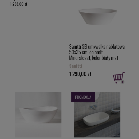
1 238,00 zł
Sanitti SEI umywalka nablatowa
50x35 cm, dolomit
Mineralcast, kolor biały mat
SEI-50-BM
Sanitti
1 290,00 zł
PROMOCJA