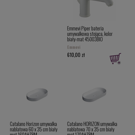
Emmevi Piper bateria
umywalkowa stojąca, kolor
biały-mat 45003BIO
Emmevi
610,00 zł
Catalano Horizon umywalka
Catalano HORIZON umywalka
nablatowa 60 x 35 cm biały
nablatowa 70 x 35 cm biały
mat 160AHZBM
mat 170AHZBM