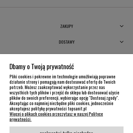
ZAKUPY
DOSTAWY
MOJE KONTO
Dbamy o Twoją prywatność
POMOC
Pliki cookies i pokrewne im technologie umożliwiają poprawne
działanie strony i pomagają nam dostosować ofertę do Twoich
potrzeb. Możesz zaakceptować wykorzystanie przez nas
INFORMACJE
wszystkich tych plików i przejść do sklepu lub dostosować użycie
plików do swoich preferencji, wybierając opcję "Dostosuj zgody".
KONTAKT
Akceptując co najmniej niezbędne pliki cookies, jednocześnie
akceptujesz politykę prywatności topsanit.pl
12 307 26 20
Więcej o plikach cookies przeczytasz w naszej Polityce
Kraków, 30-704 Na Dołach 8
prywatności.
SOCIAL MEDIA
zaakceptuj tylko niezbędne