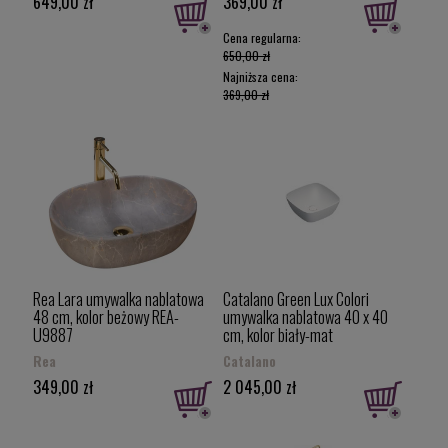
649,00 zł
369,00 zł
Cena regularna:
650,00 zł
Najniższa cena:
369,00 zł
Rea Lara umywalka nablatowa
Catalano Green Lux Colori
48 cm, kolor beżowy REA-
umywalka nablatowa 40 x 40
U9887
cm, kolor biały-mat
140APGRLXBM
Rea
Catalano
349,00 zł
2 045,00 zł