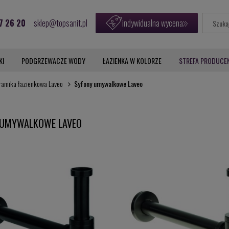
7 26 20
sklep@topsanit.pl
indywidualna wycena
KI
PODGRZEWACZE WODY
ŁAZIENKA W KOLORZE
STREFA PRODUCE
ramika łazienkowa Laveo
Syfony umywalkowe Laveo
 UMYWALKOWE LAVEO