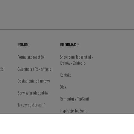
POMOC
INFORMACJE
Formularz zwrotów
Showroom Topsanit.pl -
Kraków - Zabłocie
ości
Gwarancja i Reklamacje
Kontakt
Odstąpienie od umowy
Blog
Serwisy producentów
Remontuj z TopSanit
Jak zwrócić towar ?
Inspiracje TopSanit
Newsletter Page