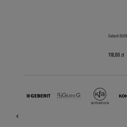
Przekładka akustyczna do misek WC i bidetów (mata)
Geberit DUOF
243442 KFIXUP1
29,00 zł
118,00 zł