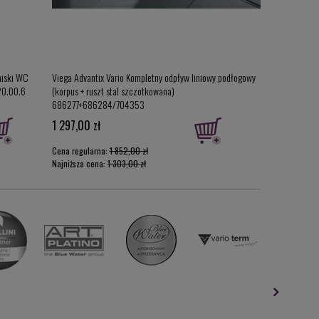
miski WC
Viega Advantix Vario Kompletny odpływ liniowy podłogowy
Deante Jasmin 
20.00.6
(korpus + ruszt stal szczotkowana)
wolnoopadającą S
686277+686284/704353
CDJD6ZPW
1 297,00 zł
490,00 zł
Cena regularna:
1 852,00 zł
Cena regularna:
Najniższa cena:
1 303,00 zł
Najniższa cena: