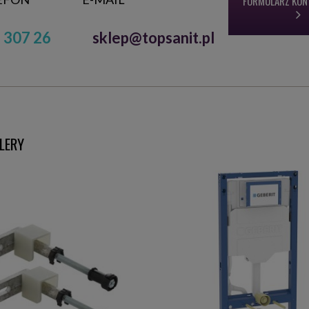
FORMULARZ KO
 307 26
sklep@topsanit.pl
LERY