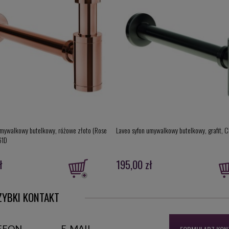
umywalkowy butelkowy, różowe złoto (Rose
Laveo syfon umywalkowy butelkowy, grafit, 
61D
ł
195,00 zł
ZYBKI KONTAKT
EFON
E-MAIL