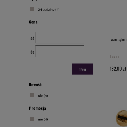
24 godziny
(4)
Cena
od
Laveo syfon
do
Laveo
182,00 zł
filtruj
Nowość
nie
(4)
Promocja
nie
(4)