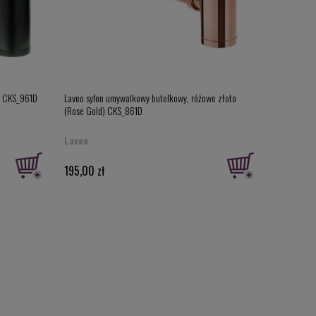
t, CKS_961D
Laveo syfon umywalkowy butelkowy, różowe złoto
(Rose Gold) CKS_861D
Laveo
195,00 zł