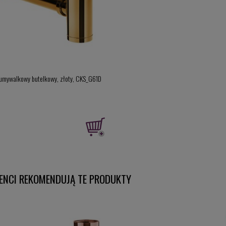
 umywalkowy butelkowy, złoty, CKS_G61D
IENCI REKOMENDUJĄ TE PRODUKTY