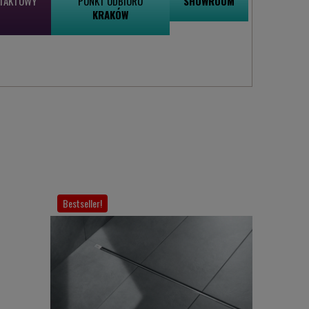
NTAKTOWY
PUNKT ODBIORU
SHOWROOM
KRAKÓW
Bestseller!
Szybka wysy