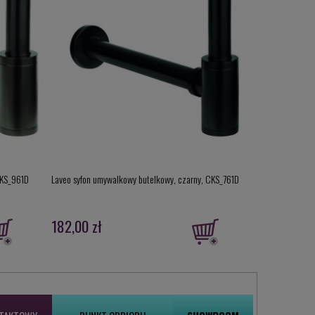
CKS_961D
Laveo syfon umywalkowy butelkowy, czarny, CKS_761D
Laveo syfon umy
182,00 zł
195,00 zł