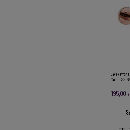
Laveo syfon 
Gold) CKS_8
195,00 z
S
TEL