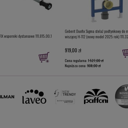
Geberit Duofix Sigma stelaż podtynkowy do 
IX wsporniki dystansowe 111.815.00.1
wiszącej H-112 (nowy model 2025 rok) 111.3
919,00 zł
Cena regularna:
1 527,00 zł
Najniższa cena:
908,00 zł