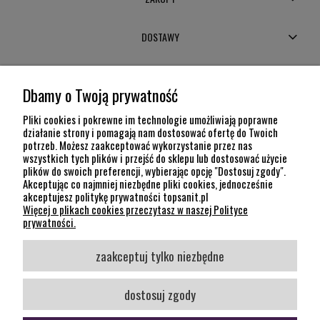
DOSTAWY
MOJE KONTO
Dbamy o Twoją prywatność
POMOC
Pliki cookies i pokrewne im technologie umożliwiają poprawne
działanie strony i pomagają nam dostosować ofertę do Twoich
potrzeb. Możesz zaakceptować wykorzystanie przez nas
INFORMACJE
wszystkich tych plików i przejść do sklepu lub dostosować użycie
plików do swoich preferencji, wybierając opcję "Dostosuj zgody".
KONTAKT
Akceptując co najmniej niezbędne pliki cookies, jednocześnie
akceptujesz politykę prywatności topsanit.pl
12 307 26 20
Więcej o plikach cookies przeczytasz w naszej Polityce
Kraków, 30-704 Na Dołach 8
prywatności.
SOCIAL MEDIA
zaakceptuj tylko niezbędne
Śledź nas
dostosuj zgody