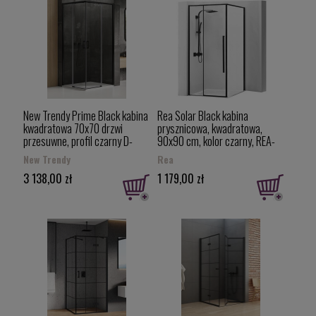
New Trendy Prime Black kabina
Rea Solar Black kabina
kwadratowa 70x70 drzwi
prysznicowa, kwadratowa,
przesuwne, profil czarny D-
90x90 cm, kolor czarny, REA-
0350A/D-0351A
K6412
New Trendy
Rea
3 138,00 zł
1 179,00 zł