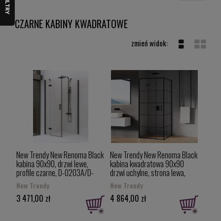
FILTRY
CZARNE KABINY KWADRATOWE
New Trendy New Renoma Black
New Trendy New Renoma Black
kabina 90x90, drzwi lewe,
kabina kwadratowa 90x90
profile czarne, D-0203A/D-
drzwi uchylne, strona lewa,
0111B
czarna krata D-0273A/D-
New Trendy
New Trendy
0119B-WP
3 471,00 zł
4 864,00 zł