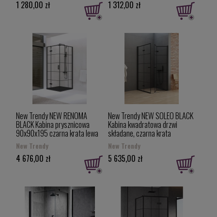
1 280,00 zł
1 312,00 zł
New Trendy NEW RENOMA
New Trendy NEW SOLEO BLACK
BLACK Kabina prysznicowa
Kabina kwadratowa drzwi
90x90x195 czarna krata lewa
składane, czarna krata
D-0273A/D-0119B
80x80x195 D-0287A/D-0288A
New Trendy
New Trendy
4 676,00 zł
5 635,00 zł