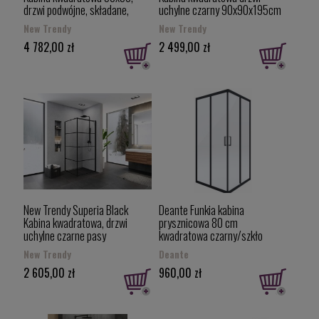
drzwi podwójne, składane,
uchylne czarny 90x90x195cm
czarne profile, D-0235A/D-
K-0591
New Trendy
New Trendy
0239A
4 782,00 zł
2 499,00 zł
New Trendy Superia Black
Deante Funkia kabina
Kabina kwadratowa, drzwi
prysznicowa 80 cm
uchylne czarne pasy
kwadratowa czarny/szkło
90x90x195cm wersja prawa K-
przezroczyste KYC_N42K
New Trendy
Deante
0604
2 605,00 zł
960,00 zł