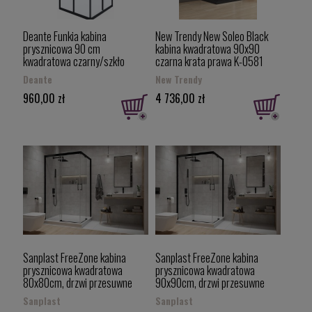
Deante Funkia kabina
New Trendy New Soleo Black
prysznicowa 90 cm
kabina kwadratowa 90x90
kwadratowa czarny/szkło
czarna krata prawa K-0581
przezroczyste KYC_N41K
Deante
New Trendy
960,00 zł
4 736,00 zł
Sanplast FreeZone kabina
Sanplast FreeZone kabina
prysznicowa kwadratowa
prysznicowa kwadratowa
80x80cm, drzwi przesuwne
90x90cm, drzwi przesuwne
profile czarny mat 600-271-
profile czarny mat 600-271-
Sanplast
Sanplast
3500-59-401
3510-59-401