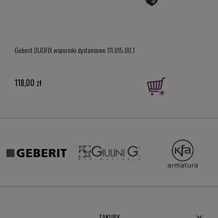
Geber
Geberit DUOFIX wsporniki dystansowe 111.815.00.1
model
919,
118,00 zł
Cena 
Najni
ZAKUPY