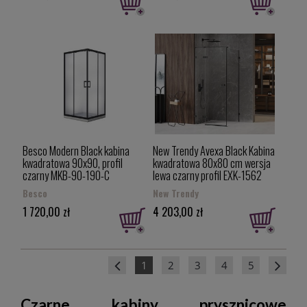
Besco Modern Black kabina
New Trendy Avexa Black Kabina
kwadratowa 90x90, profil
kwadratowa 80x80 cm wersja
czarny MKB-90-190-C
lewa czarny profil EXK-1562
Besco
New Trendy
1 720,00 zł
4 203,00 zł
1
2
3
4
5
Czarne kabiny prysznicowe