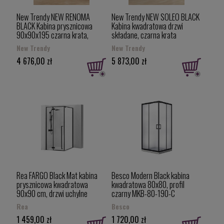
New Trendy NEW RENOMA
New Trendy NEW SOLEO BLACK
BLACK Kabina prysznicowa
Kabina kwadratowa drzwi
90x90x195 czarna krata,
składane, czarna krata
prawa D-0274A/D-0119B
90x90x195 D-0289A/D-
New Trendy
New Trendy
0290A
4 676,00 zł
5 873,00 zł
Rea FARGO Black Mat kabina
Besco Modern Black kabina
prysznicowa kwadratowa
kwadratowa 80x80, profil
90x90 cm, drzwi uchylne
czarny MKB-80-190-C
profile czarny mat REA-K6318
Rea
Besco
1 459,00 zł
1 720,00 zł