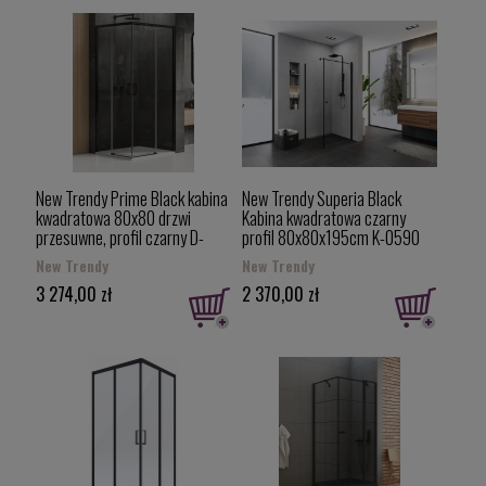
New Trendy Prime Black kabina
New Trendy Superia Black
kwadratowa 80x80 drzwi
Kabina kwadratowa czarny
przesuwne, profil czarny D-
profil 80x80x195cm K-0590
0312A/D-0313A
New Trendy
New Trendy
3 274,00 zł
2 370,00 zł