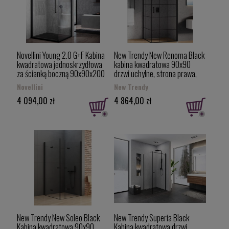
Novellini Young 2.0 G+F Kabina
New Trendy New Renoma Black
kwadratowa jednoskrzydłowa
kabina kwadratowa 90x90
za ścianką boczną 90x90x200
drzwi uchylne, strona prawa,
cm profil czarny mat (Y2G87-
czarna krata D-0274A/D-
Novellini
New Trendy
1H+Y2FG87-1H)
0119B-WP
4 094,00 zł
4 864,00 zł
New Trendy New Soleo Black
New Trendy Superia Black
Kabina kwadratowa 90x90,
Kabina kwadratowa drzwi