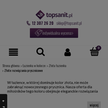
12 307 26 20
sklep@topsanit.pl
indywidualna wycena
Strona główna
Łazienka w kolorze
Złota łazienka
Złote rozwiązania prysznicowe
W łazience, w której dominuje kolor złota, nie może
zabraknąć nowoczesnego prysznica. Nasza oferta dla
miłośników tego koloru obejmuje eleganckie rozwiązania
prysznicowe ze złotymi profilami. Do tego wystarczy
dobrać złoty zestaw prysznicowy (bateria prysznicowa,
deszczownica) i aranżacja retro kącika kąpielowego