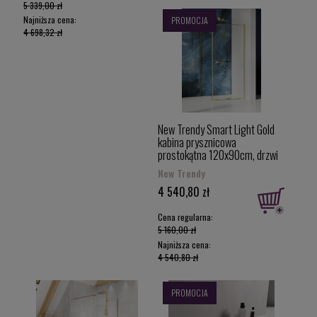
5 339,00 zł
Najniższa cena:
PROMOCJA
4 698,32 zł
New Trendy Smart Light Gold
kabina prysznicowa
prostokątna 120x90cm, drzwi
przesuwne kolor złoty połysk
New Trendy
(Light Gold) EXK-6703
4 540,80 zł
Cena regularna:
5 160,00 zł
Najniższa cena:
4 540,80 zł
PROMOCJA