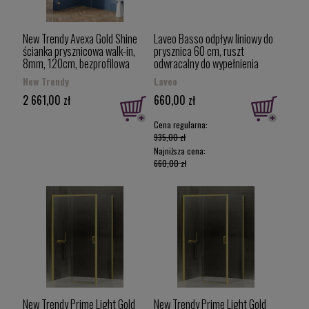
New Trendy Avexa Gold Shine
Laveo Basso odpływ liniowy do
ścianka prysznicowa walk-in,
prysznica 60 cm, ruszt
8mm, 120cm, bezprofilowa
odwracalny do wypełnienia
EXK-1821 (EXK-7061)
płytką / różowe złoto COB
New Trendy
Laveo
860D
2 661,00 zł
660,00 zł
Cena regularna:
935,00 zł
Najniższa cena:
660,00 zł
New Trendy Prime Light Gold
New Trendy Prime Light Gold