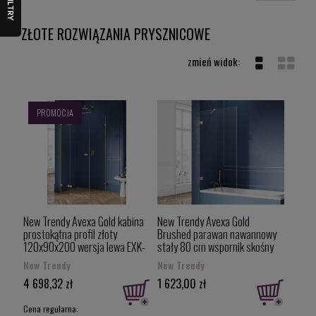
gotowa. Zapraszamy do zapoznania się z ofertą Topsanit!
FILTRY
W naszym sklepie internetowym znajdziesz złote
rozwiązania prysznicowe od najlepszych producentów,
ZŁOTE ROZWIĄZANIA PRYSZNICOWE
między innymi marek New Trendy i Rea.
PROMOCJA
New Trendy Avexa Gold kabina
New Trendy Avexa Gold
prostokątna profil złoty
Brushed parawan nawannowy
120x90x200 wersja lewa EXK-
stały 80 cm wspornik skośny
1768
złoty szczotkowany EXK-2007
New Trendy
New Trendy
4 698,32 zł
1 623,00 zł
Cena regularna: