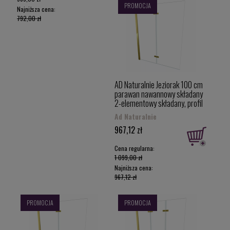
PROMOCJA
Najniższa cena:
792,00 zł
AD Naturalnie Jeziorak 100 cm
parawan nawannowy składany
2-elementowy składany, profil
złoty szczotkowany z powłoką
Ad Naturalnie
PVD SPW-002-100ZSZ
967,12 zł
Cena regularna:
1 099,00 zł
Najniższa cena:
967,12 zł
PROMOCJA
PROMOCJA