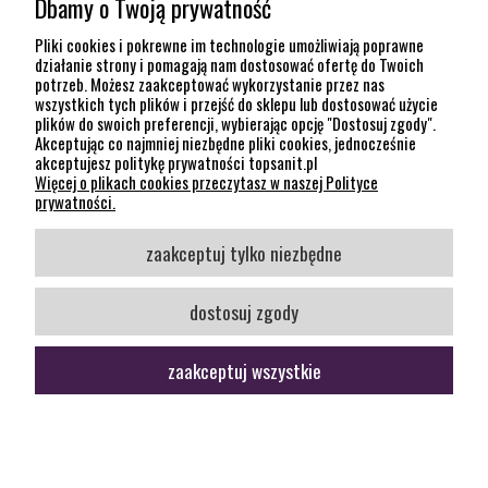
Dbamy o Twoją prywatność
POMOC
Pliki cookies i pokrewne im technologie umożliwiają poprawne
działanie strony i pomagają nam dostosować ofertę do Twoich
potrzeb. Możesz zaakceptować wykorzystanie przez nas
INFORMACJE
wszystkich tych plików i przejść do sklepu lub dostosować użycie
plików do swoich preferencji, wybierając opcję "Dostosuj zgody".
KONTAKT
Akceptując co najmniej niezbędne pliki cookies, jednocześnie
akceptujesz politykę prywatności topsanit.pl
12 307 26 20
Więcej o plikach cookies przeczytasz w naszej Polityce
Kraków, 30-704 Na Dołach 8
prywatności.
SOCIAL MEDIA
zaakceptuj tylko niezbędne
Śledź nas
dostosuj zgody
zaakceptuj wszystkie
pokaż pełną wersję strony
Sklep internetowy Shoper Premium