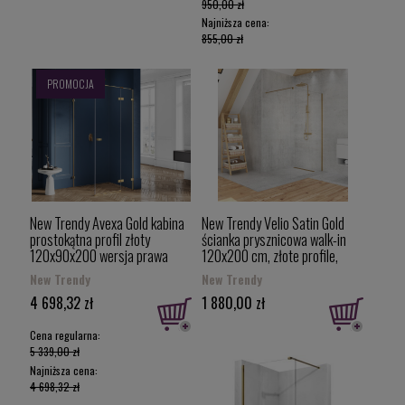
950,00 zł
Najniższa cena:
855,00 zł
PROMOCJA
New Trendy Avexa Gold kabina
New Trendy Velio Satin Gold
prostokątna profil złoty
ścianka prysznicowa walk-in
120x90x200 wersja prawa
120x200 cm, złote profile,
EXK-1769
8mm, D-0192B
New Trendy
New Trendy
4 698,32 zł
1 880,00 zł
Cena regularna:
5 339,00 zł
Najniższa cena:
4 698,32 zł