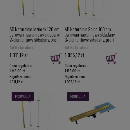
AD Naturalnie Jeziorak 120 cm
AD Naturalnie Sajno 100 cm
parawan nawannowy składany
parawan nawannowy składany
2-elementowy składany, profil
3-elementowy składany, profil
złoty szczotkowany z powłoką
złoty szczotkowany z powłoką
Ad Naturalnie
Ad Naturalnie
PVD SPW-002-120ZSZ
PVD SPW-003-100ZSZ
1 011,12 zł
1 055,12 zł
Cena regularna:
Cena regularna:
1 149,00 zł
1 199,00 zł
Najniższa cena:
Najniższa cena:
1 011,12 zł
1 055,12 zł
PROMOCJA
PROMOCJA