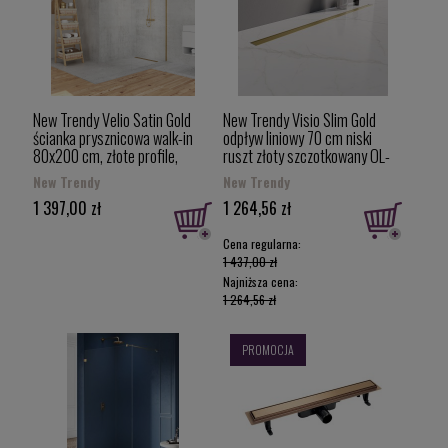
New Trendy Velio Satin Gold
New Trendy Visio Slim Gold
ścianka prysznicowa walk-in
odpływ liniowy 70 cm niski
80x200 cm, złote profile,
ruszt złoty szczotkowany OL-
8mm, D-0189B
0082
New Trendy
New Trendy
1 397,00 zł
1 264,56 zł
Cena regularna:
1 437,00 zł
Najniższa cena:
1 264,56 zł
PROMOCJA