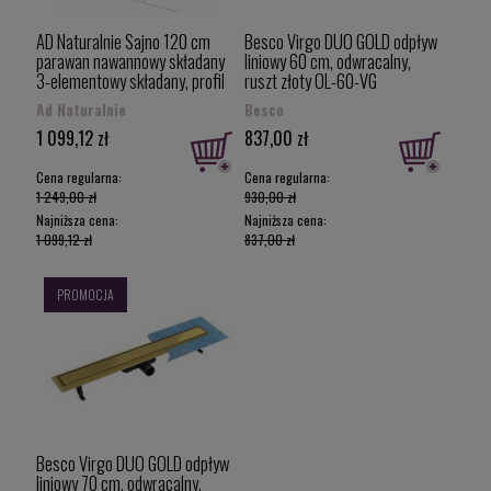
AD Naturalnie Sajno 120 cm
Besco Virgo DUO GOLD odpływ
parawan nawannowy składany
liniowy 60 cm, odwracalny,
3-elementowy składany, profil
ruszt złoty OL-60-VG
złoty szczotkowany z powłoką
Ad Naturalnie
Besco
PVD SPW-003-120ZSZ
1 099,12 zł
837,00 zł
Cena regularna:
Cena regularna:
1 249,00 zł
930,00 zł
Najniższa cena:
Najniższa cena:
1 099,12 zł
837,00 zł
PROMOCJA
Besco Virgo DUO GOLD odpływ
liniowy 70 cm, odwracalny,