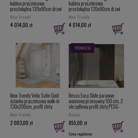
kabina prysznicowa
kabina prysznicowa
prostokątna 120x90cm drzwi
prostokątna 120x90cm drzwi
lewe, drzwi przesuwne kolor
prawe, drzwi przesuwne kolor
New Trendy
New Trendy
złoty połysk (Light Gold) D-
złoty połysk (Light Gold) D-
4 014,00 zł
4 014,00 zł
0424A/D-0224B
0425A/D-0224B
PROMOCJA
New Trendy Velio Satin Gold
Besco Easy Slide parawan
ścianka prysznicowa walk-in
wannowy przesuwny 100 cm, 2
130x200cm, profil złoty
skrzydłowy profil złoty PESG-
szczotkowany D-0200B
2S
New Trendy
Besco
2 003,00 zł
855,00 zł
Cena regularna: