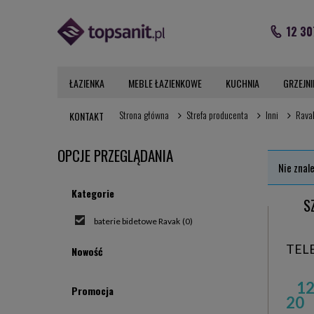
12 30
ŁAZIENKA
MEBLE ŁAZIENKOWE
KUCHNIA
GRZEJNI
Strona główna
Strefa producenta
Inni
Rava
KONTAKT
OPCJE PRZEGLĄDANIA
Nie znal
Kategorie
S
baterie bidetowe Ravak
(0)
TEL
Nowość
12
Promocja
20