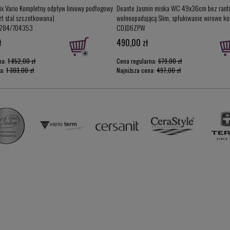
ix Vario Kompletny odpływ liniowy podłogowy
Deante Jasmin miska WC 49x36cm bez rant
zt stal szczotkowana)
wolnoopadającą Slim, spłukiwanie wirowe kol
284/704353
CDJD6ZPW
ł
490,00 zł
na:
1 852,00 zł
Cena regularna:
679,00 zł
na:
1 303,00 zł
Najniższa cena:
497,00 zł