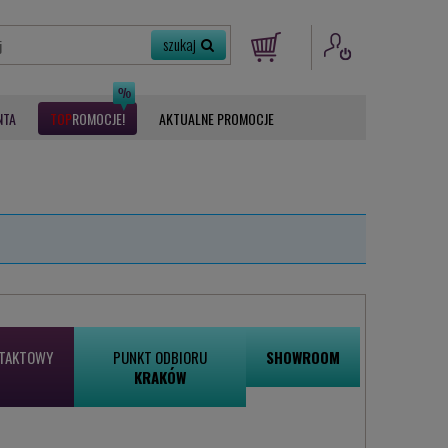
NTA
ROMOCJE
AKTUALNE PROMOCJE
NTAKTOWY
PUNKT ODBIORU
SHOWROOM
KRAKÓW