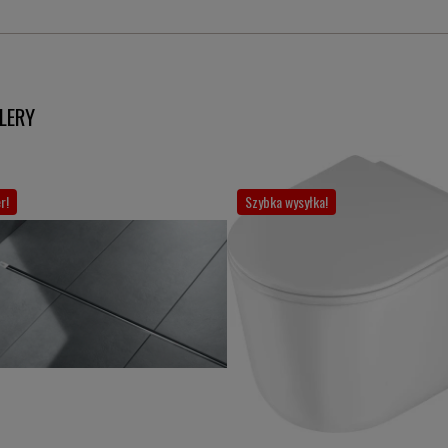
LERY
r!
Szybka wysyłka!