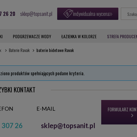
7 26 20
sklep@topsanit.pl
indywidualna wycena
KI
PODGRZEWACZE WODY
ŁAZIENKA W KOLORZE
STREFA PRODUCE
k
Baterie Ravak
baterie bidetowe Ravak
eziono produktów spełniających podane kryteria.
ZYBKI KONTAKT
EFON
E-MAIL
FORMULARZ KO
 307 26
sklep@topsanit.pl