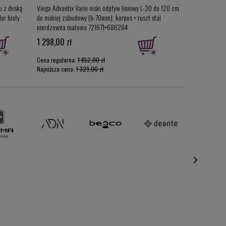
u z deską
Viega Advantix Vario niski odpływ liniowy L-30 do 120 cm
Geberit Duofix 
or biały
do niskiej zabudowy (h-70mm), korpus + ruszt stal
Slim) H114 111.7
nierdzewna matowa 721671+686284
1 298,00 zł
1 137,00 zł
Cena regularna:
1 852,00 zł
Cena regularna:
Najniższa cena:
1 329,00 zł
Najniższa cena: