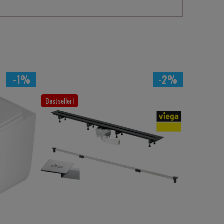
-1%
-2%
Bestseller!
Bestseller!