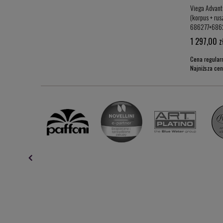
Geberit Duofix Sigma stelaż podtynkowy do miski WC
Viega Advant
.815.00.1
wiszącej H-112 (nowy model 2025 rok) 111.320.00.6
(korpus + rus
686277+686
919,00 zł
1 297,00 z
Cena regularna:
1 527,00 zł
Cena regular
Najniższa cena:
908,00 zł
Najniższa ce