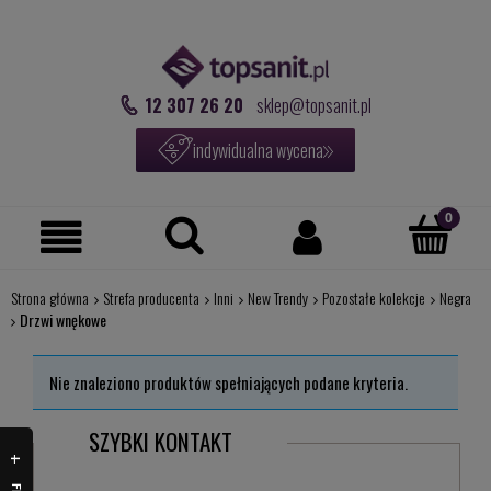
12 307 26 20
sklep@topsanit.pl
indywidualna wycena
Strona główna
Strefa producenta
Inni
New Trendy
Pozostałe kolekcje
Negra
Drzwi wnękowe
Nie znaleziono produktów spełniających podane kryteria.
SZYBKI KONTAKT