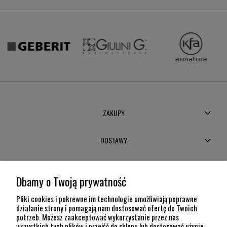
ZAKUPY
DOSTAWY
MOJE KONTO
Dbamy o Twoją prywatność
POMOC
Pliki cookies i pokrewne im technologie umożliwiają poprawne
działanie strony i pomagają nam dostosować ofertę do Twoich
potrzeb. Możesz zaakceptować wykorzystanie przez nas
INFORMACJE
wszystkich tych plików i przejść do sklepu lub dostosować użycie