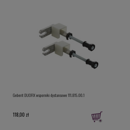
Geber
Geberit DUOFIX wsporniki dystansowe 111.815.00.1
model
919,
118,00 zł
Cena 
Najni