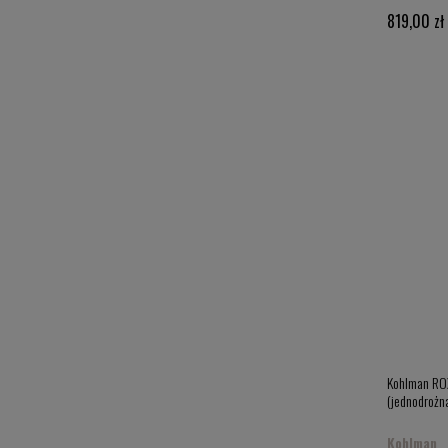
819,00 zł
Kohlman ROX
(jednodrożn
Kohlman