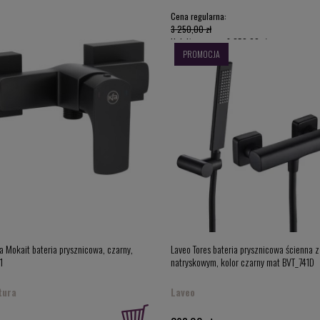
Cena regularna:
3 250,00 zł
Najniższa cena:
3 250,00 zł
PROMOCJA
a Mokait bateria prysznicowa, czarny,
Laveo Tores bateria prysznicowa ścienna 
1
natryskowym, kolor czarny mat BVT_741D
tura
Laveo