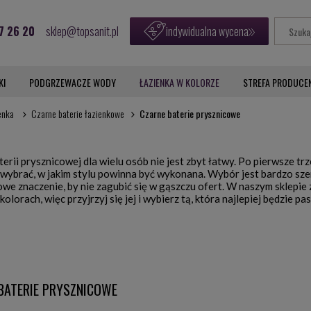
7 26 20
sklep@topsanit.pl
indywidualna wycena
KI
PODGRZEWACZE WODY
ŁAZIENKA W KOLORZE
STREFA PRODUCE
enka
Czarne baterie łazienkowe
Czarne baterie prysznicowe
rii prysznicowej dla wielu osób nie jest zbyt łatwy. Po pierwsze trz
 wybrać, w jakim stylu powinna być wykonana. Wybór jest bardzo sze
owe znaczenie, by nie zagubić się w gąszczu ofert. W naszym sklepie
kolorach, więc przyjrzyj się jej i wybierz tą, która najlepiej będzie
BATERIE PRYSZNICOWE