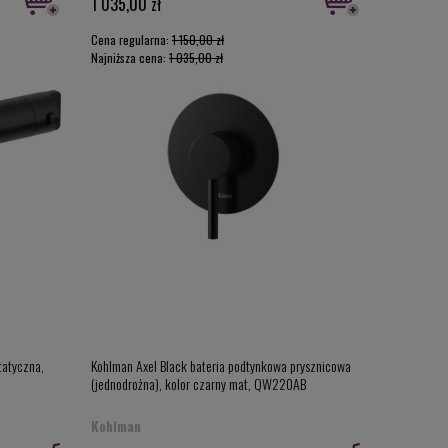
1 035,00 zł
Cena regularna:
1 150,00 zł
Najniższa cena:
1 035,00 zł
tatyczna,
Kohlman Axel Black bateria podtynkowa prysznicowa
(jednodrożna), kolor czarny mat, QW220AB
Kohlman