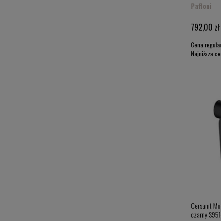
Paffoni
792,00 zł
Cena regula
Najniższa c
Cersanit Mo
czarny S951