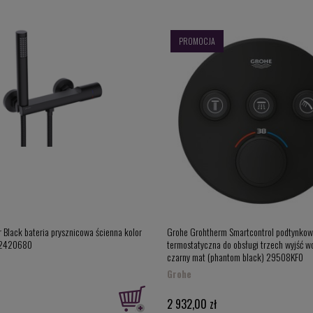
PROMOCJA
 Black bateria prysznicowa ścienna kolor
Grohe Grohtherm Smartcontrol podtynkow
 2420680
termostatyczna do obsługi trzech wyjść wo
czarny mat (phantom black) 29508KF0
Grohe
2 932,00 zł