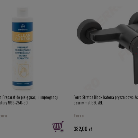
 Preparat do pielęgnacji i impregnacji
Ferro Stratos Black bateria prysznicowa ś
matury 999-250-90
czarny mat BSC7BL
tura
Ferro
382,00 zł