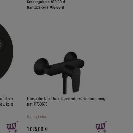
Cena regularna:
930,00 zł
Najniższa cena:
837,00 zł
a bateria
Hansgrohe Talis E bateria prysznicowa ścienna czarny
dy, kolor
mat 71760670
Hansgrohe
1 075,00 zł