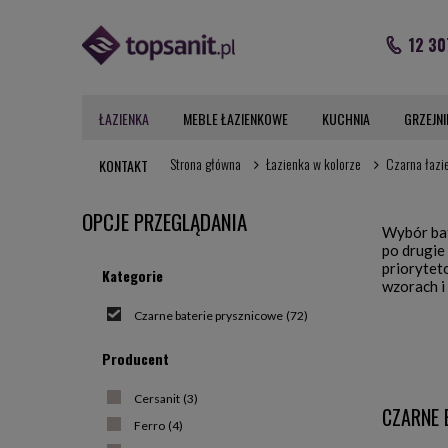
12 30
ŁAZIENKA
MEBLE ŁAZIENKOWE
KUCHNIA
GRZEJNI
Strona główna
Łazienka w kolorze
Czarna łazi
KONTAKT
OPCJE PRZEGLĄDANIA
Wybór bate
po drugie
priorytet
Kategorie
wzorach i 
Czarne baterie prysznicowe
(72)
Producent
Cersanit
(3)
CZARNE 
Ferro
(4)