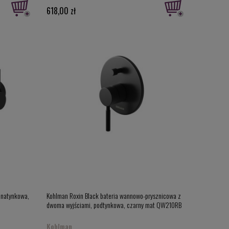
618,00 zł
 natynkowa,
Kohlman Roxin Black bateria wannowo-prysznicowa z
dwoma wyjściami, podtynkowa, czarny mat QW210RB
Kohlman