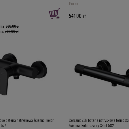
Ferro
541,00 zł
rna:
880,00 zł
ena:
792,00 zł
duo bateria natryskowa ścienna, kolor
Cersanit ZEN bateria natryskowa termost
-577
ścienna, kolor czarny S951-582