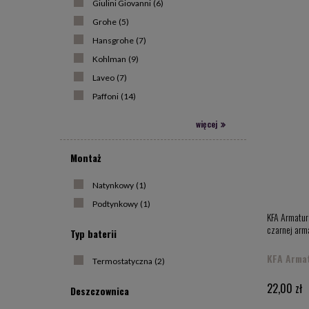
Giulini Giovanni
(6)
Grohe
(5)
Hansgrohe
(7)
Kohlman
(9)
Laveo
(7)
Paffoni
(14)
więcej
Montaż
Natynkowy
(1)
Podtynkowy
(1)
KFA Armatura
czarnej ar
Typ baterii
KFA Arma
Termostatyczna
(2)
22,00 zł
Deszczownica