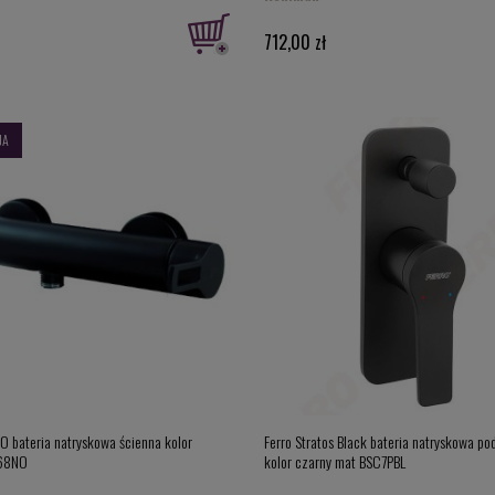
712,00 zł
JA
GO bateria natryskowa ścienna kolor
Ferro Stratos Black bateria natryskowa p
168NO
kolor czarny mat BSC7PBL