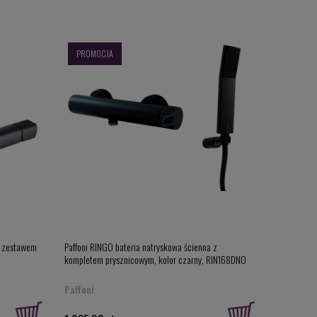
PROMOCJA
z zestawem
Paffoni RINGO bateria natryskowa ścienna z
kompletem prysznicowym, kolor czarny, RIN168DNO
Paffoni