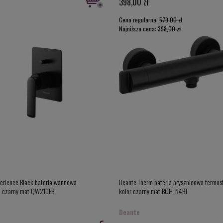
398,00 zł
Cena regularna:
579,00 zł
Najniższa cena:
398,00 zł
erience Black bateria wannowa
Deante Therm bateria prysznicowa termos
, czarny mat QW210EB
kolor czarny mat BCH_N4BT
Deante