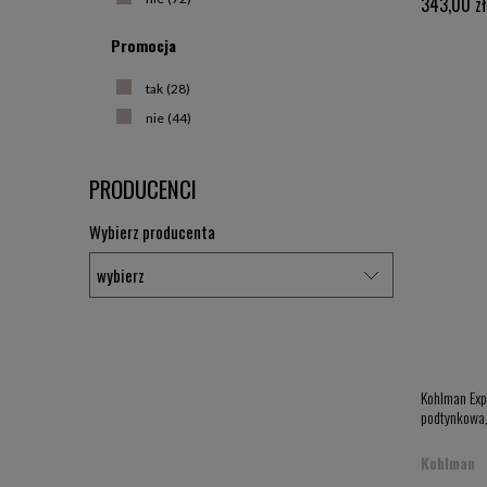
343,00 zł
Promocja
tak
(28)
nie
(44)
PRODUCENCI
Wybierz producenta
Kohlman Exp
podtynkowa
Kohlman