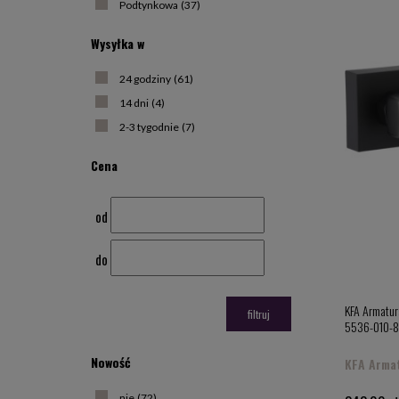
Podtynkowa
(37)
Wysyłka w
24 godziny
(61)
14 dni
(4)
2-3 tygodnie
(7)
Cena
od
do
KFA Armatur
filtruj
5536-010-8
Nowość
KFA Arma
nie
(72)