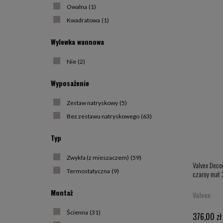
Owalna
(1)
Kwadratowa
(1)
Wylewka wannowa
Nie
(2)
Wyposażenie
Zestaw natryskowy
(5)
Bez zestawu natryskowego
(63)
Typ
Zwykła (z mieszaczem)
(59)
Valvex Decor
Termostatyczna
(9)
czarny mat
Montaż
Valvex
Ścienna
(31)
376,00 zł