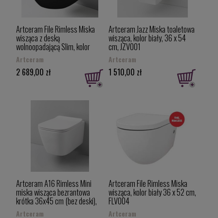
Artceram File Rimless Miska
Artceram Jazz Miska toaletowa
wisząca z deską
wisząca, kolor biały, 36 x 54
wolnoopadającą Slim, kolor
cm, JZV001
czarny mat 36 x 52 cm,
Artceram
Artceram
FLV00417+FLA01417
2 689,00 zł
1 510,00 zł
Artceram A16 Rimless Mini
Artceram File Rimless Miska
miska wisząca bezrantowa
wisząca, kolor biały 36 x 52 cm,
krótka 36x45 cm (bez deski),
FLV004
kolor biały ASV005
Artceram
Artceram