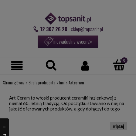
12 307 26 20
sklep@topsanit.pl
indywidualna wycena
Strona główna
Strefa producenta
Inni
Artceram
Art Ceram to włoski producent ceramiki łazienkowej z
niemal 60. letnią tradycją. Od początku stawiano w niej na
jakość oferowanych produktów, a gdy dołączył do tego
nietypowy design, to nazwa stała się idealnym
odzwierciedleniem wartości przestrzeganych przez tę
firmę.