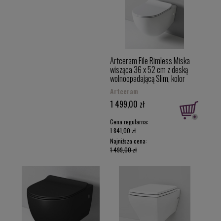
Artceram File Rimless Miska
wisząca 36 x 52 cm z deską
wolnoopadającą Slim, kolor
biały FLV004+FLA014
Artceram
1 499,00 zł
Cena regularna:
1 841,00 zł
Najniższa cena:
1 499,00 zł