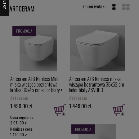
FILTRY
ARTCERAM
PROMOCJA
Artceram A16 Rimless Mini
Artceram A16 Rimless miska
miska wisząca bezrantowa
wisząca bezrantowa 36x52 cm
krótka 36x45 cm kolor biały +
kolor biały ASV003
deska wolnoopadająca typu
Artceram
Artceram
Slim ASV005+ASA002
1 490,00 zł
1 449,00 zł
Cena regularna:
2 071,00 zł
Najniższa cena:
PROMOCJA
1 490,00 zł