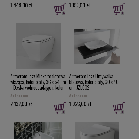
1 449,00 zł
1 157,00 zł
Artceram Jazz Miska toaletowa
Artceram Jazz Umywalka
wisząca, kolor biały, 36 x 54 cm
blatowa, kolor biały, 60 x 40
+ Deska wolnoopadająca, kolor
cm, JZL002
biały JZV001+JZA006
Artceram
Artceram
2 132,00 zł
1 026,00 zł