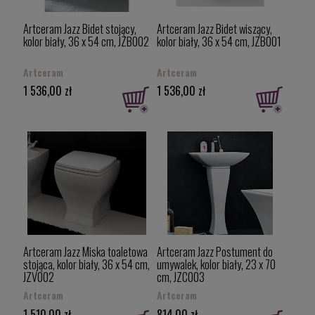
Artceram Jazz Bidet stojący,
Artceram Jazz Bidet wiszący,
kolor biały, 36 x 54 cm, JZB002
kolor biały, 36 x 54 cm, JZB001
Artceram
Artceram
1 536,00 zł
1 536,00 zł
Artceram Jazz Miska toaletowa
Artceram Jazz Postument do
stojąca, kolor biały, 36 x 54 cm,
umywalek, kolor biały, 23 x 70
JZV002
cm, JZC003
Artceram
Artceram
1 510,00 zł
814,00 zł