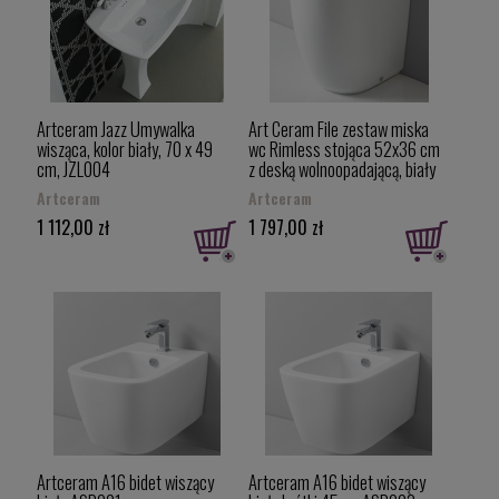
Artceram Jazz Umywalka
Art Ceram File zestaw miska
wisząca, kolor biały, 70 x 49
wc Rimless stojąca 52x36 cm
cm, JZL004
z deską wolnoopadającą, biały
FLV005+FLA014
Artceram
Artceram
1 112,00 zł
1 797,00 zł
Artceram A16 bidet wiszący
Artceram A16 bidet wiszący