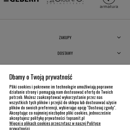
ZAKUPY
DOSTAWY
MOJE KONTO
Dbamy o Twoją prywatność
POMOC
Pliki cookies i pokrewne im technologie umożliwiają poprawne
działanie strony i pomagają nam dostosować ofertę do Twoich
potrzeb. Możesz zaakceptować wykorzystanie przez nas
INFORMACJE
wszystkich tych plików i przejść do sklepu lub dostosować użycie
plików do swoich preferencji, wybierając opcję "Dostosuj zgody".
KONTAKT
Akceptując co najmniej niezbędne pliki cookies, jednocześnie
akceptujesz politykę prywatności topsanit.pl
12 307 26 20
Więcej o plikach cookies przeczytasz w naszej Polityce
Kraków, 30-704 Na Dołach 8
prywatności.