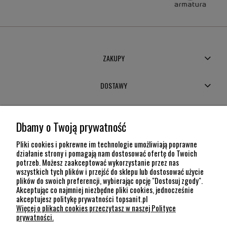
ZAKUPY
DOSTAWY
MOJE KONTO
Dbamy o Twoją prywatność
POMOC
Pliki cookies i pokrewne im technologie umożliwiają poprawne
działanie strony i pomagają nam dostosować ofertę do Twoich
potrzeb. Możesz zaakceptować wykorzystanie przez nas
INFORMACJE
wszystkich tych plików i przejść do sklepu lub dostosować użycie
plików do swoich preferencji, wybierając opcję "Dostosuj zgody".
KONTAKT
Akceptując co najmniej niezbędne pliki cookies, jednocześnie
akceptujesz politykę prywatności topsanit.pl
12 307 26 20
Więcej o plikach cookies przeczytasz w naszej Polityce
Kraków, 30-704 Na Dołach 8
prywatności.