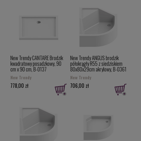
New Trendy CANTARE Brodzik
New Trendy ANGUS brodzik
kwadratowy posadzkowy, 90
półokrągły R55 z siedziskiem
cm x 90 cm, B-0137
80x80x29cm akrylowy, B-0361
New Trendy
New Trendy
778,00 zł
706,00 zł