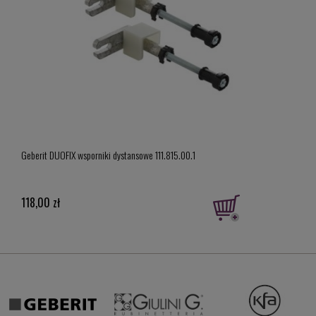
Geber
Geberit DUOFIX wsporniki dystansowe 111.815.00.1
model
919,
118,00 zł
Cena 
Najni