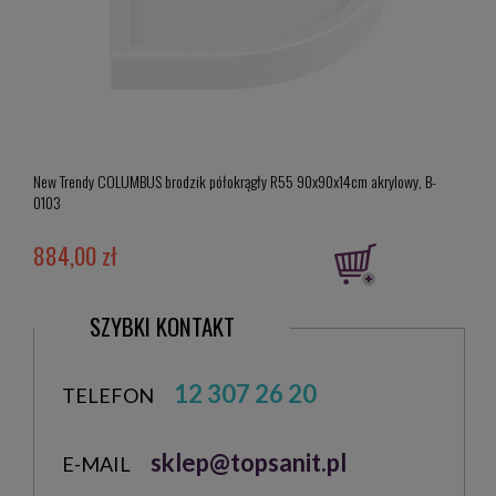
New Trendy COLUMBUS brodzik półokrągły R55 90x90x14cm akrylowy, B-
New T
0103
0463
884,00 zł
2 0
SZYBKI KONTAKT
12 307 26 20
TELEFON
sklep@topsanit.pl
E-MAIL