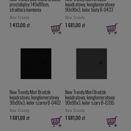
prostokątny 140x80cm,
kwadratowy, konglomeratowy
struktura kamienia
90x90x3, kolor biały B-0433
naturalnego kolor biały B-0552
New Trendy
New Trendy
1 413,00 zł
1 681,00 zł
New Trendy Mori Brodzik
New Trendy Mori Brodzik
kwadratowy, konglomeratowy
kwadratowy, konglomeratowy
90x90x3, kolor czarny B-0402
90x90x3, kolor szary B-0395
New Trendy
New Trendy
1 681,00 zł
1 681,00 zł