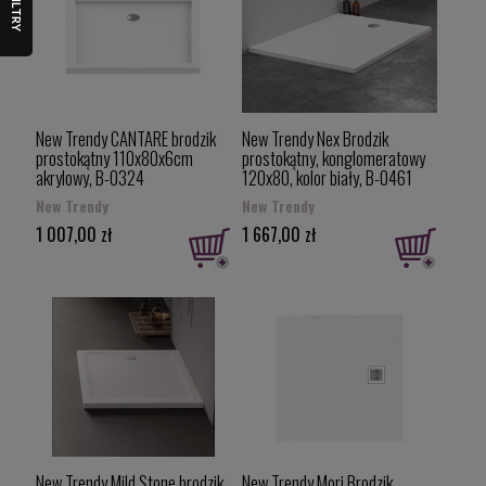
FILTRY
New Trendy CANTARE brodzik
New Trendy Nex Brodzik
prostokątny 110x80x6cm
prostokątny, konglomeratowy
akrylowy, B-0324
120x80, kolor biały, B-0461
New Trendy
New Trendy
1 007,00 zł
1 667,00 zł
New Trendy Mild Stone brodzik
New Trendy Mori Brodzik