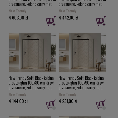
przesuwne, kolor czarny mat,
przesuwne, kolor czarny mat,
uniwersalne EXK-3979
uniwersalne EXK-3969
New Trendy
New Trendy
4 603,00 zł
4 442,00 zł
New Trendy Softi Black kabina
New Trendy Softi Black kabina
prostokątna 100x80 cm, drzwi
prostokątna 100x90 cm, drzwi
przesuwne, kolor czarny mat,
przesuwne, kolor czarny mat,
uniwersalne EXK-3965
uniwersalne EXK-3966
New Trendy
New Trendy
4 144,00 zł
4 231,00 zł