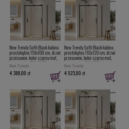
New Trendy Softi Black kabina
New Trendy Softi Black kabina
prostokątna 110x100 cm, drzwi
prostokątna 110x120 cm, drzwi
przesuwne, kolor czarny mat,
przesuwne, kolor czarny mat,
uniwersalne EXK-3972
uniwersalne EXK-3974
New Trendy
New Trendy
4 388,00 zł
4 523,00 zł