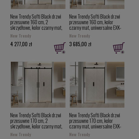
New Trendy Softi Black drzwi
New Trendy Softi Black drzwi
przesuwne 160 cm, 2
przesuwne 160 cm, kolor
skrzydłowe, kolor czarny mat,
czarny mat, uniwersalne EXK-
uniwersalne EXK-3962
3956
New Trendy
New Trendy
4 277,00 zł
3 685,00 zł
New Trendy Softi Black drzwi
New Trendy Softi Black drzwi
przesuwne 170 cm, 2
przesuwne 170 cm, kolor
skrzydłowe, kolor czarny mat,
czarny mat, uniwersalne EXK-
uniwersalne EXK-3963
3957
New Trendy
New Trendy