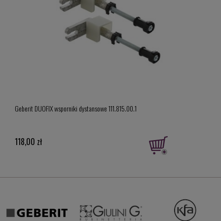
Geber
Geberit DUOFIX wsporniki dystansowe 111.815.00.1
model
919,
118,00 zł
Cena 
Najni