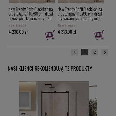
New Trendy Softi Black kabina
New Trendy Softi Black kabina
prostokątna 110x80 cm, drzwi
prostokątna 110x90 cm, drzwi
przesuwne, kolor czarny mat,
przesuwne, kolor czarny mat,
uniwersalne EXK-3970
uniwersalne EXK-3971
New Trendy
New Trendy
4 230,00 zł
4 313,00 zł
1
2
NASI KLIENCI REKOMENDUJĄ TE PRODUKTY