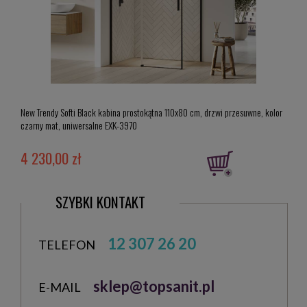
New Trendy Softi Black kabina prostokątna 110x80 cm, drzwi przesuwne, kolor
New T
czarny mat, uniwersalne EXK-3970
mat, 
4 230,00 zł
4 1
SZYBKI KONTAKT
12 307 26 20
TELEFON
sklep@topsanit.pl
E-MAIL