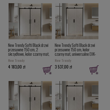
New Trendy Softi Black drzwi
New Trendy Softi Black drzwi
przesuwne 150 cm, 2
przesuwne 150 cm, kolor
skrzydłowe, kolor czarny mat,
czarny mat, uniwersalne EXK-
uniwersalne EXK-3961
3955
New Trendy
New Trendy
4 183,00 zł
3 537,00 zł