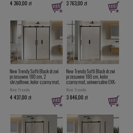
4 360,00 zł
3 763,00 zł
New Trendy Softi Black drzwi
New Trendy Softi Black drzwi
przesuwne 180 cm, 2
przesuwne 180 cm, kolor
skrzydłowe, kolor czarny mat,
czarny mat, uniwersalne EXK-
uniwersalne EXK-3964
3958
New Trendy
New Trendy
4 437,00 zł
3 846,00 zł