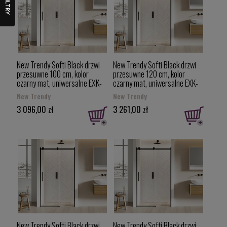
FILTRY
New Trendy Softi Black drzwi
New Trendy Softi Black drzwi
przesuwne 100 cm, kolor
przesuwne 120 cm, kolor
czarny mat, uniwersalne EXK-
czarny mat, uniwersalne EXK-
3950
3952
New Trendy
New Trendy
3 096,00 zł
3 261,00 zł
New Trendy Softi Black drzwi
New Trendy Softi Black drzwi