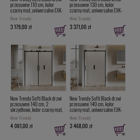
przesuwne 110 cm, kolor
przesuwne 130 cm, kolor
czarny mat, uniwersalne EXK-
czarny mat, uniwersalne EXK-
3951
3953
New Trendy
New Trendy
3 179,00 zł
3 371,00 zł
New Trendy Softi Black drzwi
New Trendy Softi Black drzwi
przesuwne 140 cm, 2
przesuwne 140 cm, kolor
skrzydłowe, kolor czarny mat,
czarny mat, uniwersalne EXK-
uniwersalne EXK-3960
3954
New Trendy
New Trendy
4 061,00 zł
3 468,00 zł