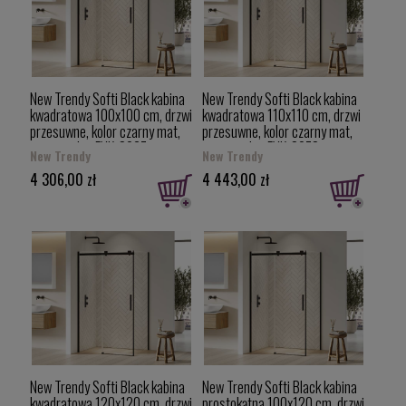
New Trendy Softi Black kabina
New Trendy Softi Black kabina
kwadratowa 100x100 cm, drzwi
kwadratowa 110x110 cm, drzwi
przesuwne, kolor czarny mat,
przesuwne, kolor czarny mat,
uniwersalne EXK-3967
uniwersalne EXK-3973
New Trendy
New Trendy
4 306,00 zł
4 443,00 zł
New Trendy Softi Black kabina
New Trendy Softi Black kabina
kwadratowa 120x120 cm, drzwi
prostokątna 100x120 cm, drzwi