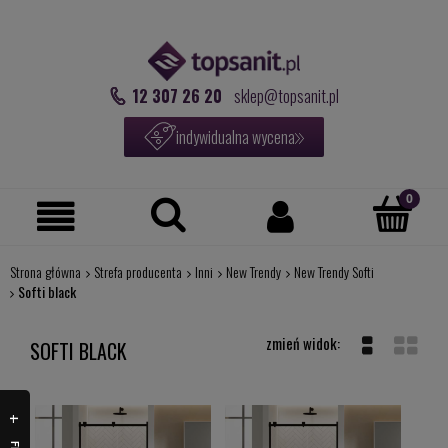
12 307 26 20
sklep@topsanit.pl
indywidualna wycena
Strona główna
Strefa producenta
Inni
New Trendy
New Trendy Softi
Softi black
SOFTI BLACK