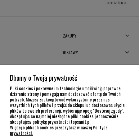
ZAKUPY
DOSTAWY
MOJE KONTO
Dbamy o Twoją prywatność
POMOC
Pliki cookies i pokrewne im technologie umożliwiają poprawne
działanie strony i pomagają nam dostosować ofertę do Twoich
potrzeb. Możesz zaakceptować wykorzystanie przez nas
INFORMACJE
wszystkich tych plików i przejść do sklepu lub dostosować użycie
plików do swoich preferencji, wybierając opcję "Dostosuj zgody".
KONTAKT
Akceptując co najmniej niezbędne pliki cookies, jednocześnie
akceptujesz politykę prywatności topsanit.pl
12 307 26 20
Więcej o plikach cookies przeczytasz w naszej Polityce
Kraków, 30-704 Na Dołach 8
prywatności.