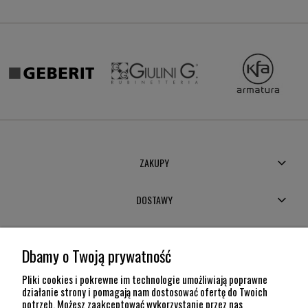
ZAKUPY
DOSTAWY
MOJE KONTO
Dbamy o Twoją prywatność
POMOC
Pliki cookies i pokrewne im technologie umożliwiają poprawne
działanie strony i pomagają nam dostosować ofertę do Twoich
potrzeb. Możesz zaakceptować wykorzystanie przez nas