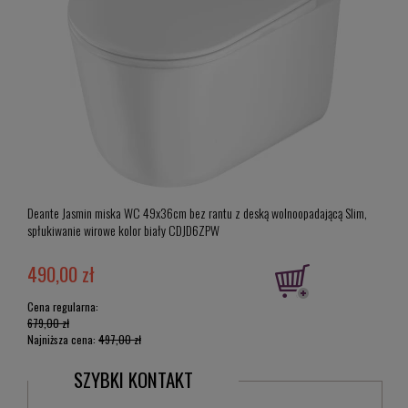
Deante Jasmin miska WC 49x36cm bez rantu z deską wolnoopadającą Slim,
spłukiwanie wirowe kolor biały CDJD6ZPW
Deant
490,00 zł
330
Cena regularna:
679,00 zł
Najniższa cena:
497,00 zł
SZYBKI KONTAKT