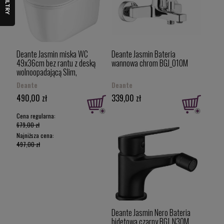
FILTRY
Deante Jasmin miska WC
Deante Jasmin Bateria
49x36cm bez rantu z deską
wannowa chrom BGJ_010M
wolnoopadającą Slim,
spłukiwanie wirowe kolor biały
Deante
Deante
CDJD6ZPW
490,00 zł
339,00 zł
Cena regularna:
679,00 zł
Najniższa cena:
497,00 zł
Deante Jasmin Nero Bateria
bidetowa czarny BGJ_N30M