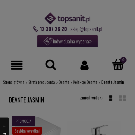
12 307 26 20
sklep@topsanit.pl
indywidualna wycena
Strona główna
Strefa producenta
Deante
Kolekcje Deante
Deante Jasmin
DEANTE JASMIN
PROMOCJA
Szybka wysyłka!