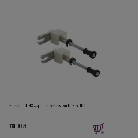
Geber
Geberit DUOFIX wsporniki dystansowe 111.815.00.1
model
919,
118,00 zł
Cena 
Najni