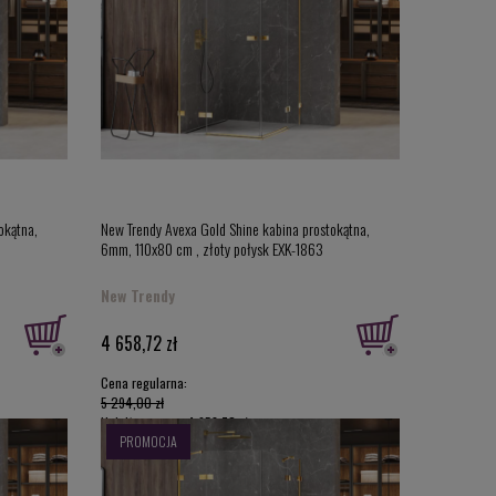
okątna,
New Trendy Avexa Gold Shine kabina prostokątna,
6mm, 110x80 cm , złoty połysk EXK-1863
New Trendy
4 658,72 zł
Cena regularna:
5 294,00 zł
Najniższa cena:
4 658,72 zł
PROMOCJA