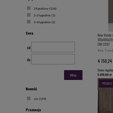
24 godziny
(136)
2-3 tygodnie
(1)
3-4 tygodnie
(2)
Cena
New Trendy 
100x100x200,
EXK-3207
od
New Trend
do
4 750,24 
Cena regula
5 398,00 zł
filtruj
Najniższa c
PROMOC
Nowość
nie
(139)
Promocja