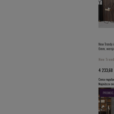
New Trendy 
6mm, wersja
New Trend
4 233,68 
Cena regula
Najniższa c
PROMOC