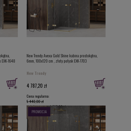
okątna,
New Trendy Avexa Gold Shine kabina prostokątna,
k EXK-1648
6mm, 100x120 cm , złoty połysk EXK-1703
New Trendy
4 787,20 zł
Cena regularna:
5 440,00 zł
Najniższa cena:
4 787,20 zł
PROMOCJA