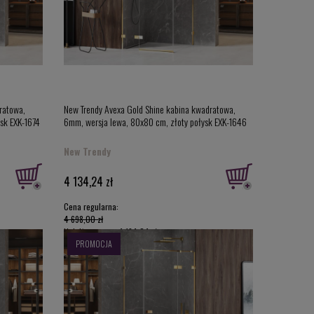
ratowa,
New Trendy Avexa Gold Shine kabina kwadratowa,
sk EXK-1674
6mm, wersja lewa, 80x80 cm, złoty połysk EXK-1646
New Trendy
4 134,24 zł
Cena regularna:
4 698,00 zł
Najniższa cena:
4 134,24 zł
PROMOCJA