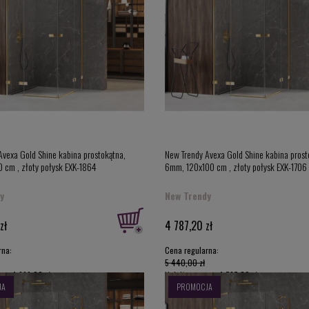
Avexa Gold Shine kabina prostokątna,
New Trendy Avexa Gold Shine kabina prost
 cm , złoty połysk EXK-1864
6mm, 120x100 cm , złoty połysk EXK-1706
y
New Trendy
zł
4 787,20 zł
rna:
Cena regularna:
5 440,00 zł
ena:
4 699,20 zł
Najniższa cena:
4 787,20 zł
JA
PROMOCJA