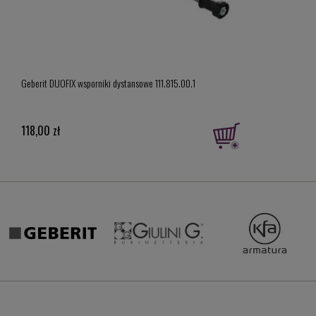
Geber
Geberit DUOFIX wsporniki dystansowe 111.815.00.1
model
919,
118,00 zł
Cena 
Najni