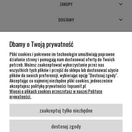
ZAKUPY
DOSTAWY
MOJE KONTO
Dbamy o Twoją prywatność
POMOC
Pliki cookies i pokrewne im technologie umożliwiają poprawne
działanie strony i pomagają nam dostosować ofertę do Twoich
potrzeb. Możesz zaakceptować wykorzystanie przez nas
INFORMACJE
wszystkich tych plików i przejść do sklepu lub dostosować użycie
plików do swoich preferencji, wybierając opcję "Dostosuj zgody".
KONTAKT
Akceptując co najmniej niezbędne pliki cookies, jednocześnie
akceptujesz politykę prywatności topsanit.pl
12 307 26 20
Więcej o plikach cookies przeczytasz w naszej Polityce
Kraków, 30-704 Na Dołach 8
prywatności.
SOCIAL MEDIA
zaakceptuj tylko niezbędne
Śledź nas
dostosuj zgody