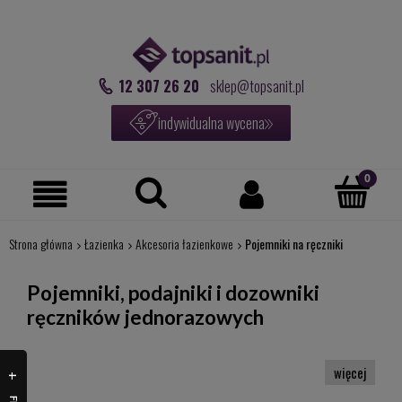
12 307 26 20
sklep@topsanit.pl
indywidualna wycena
Strona główna
Łazienka
Akcesoria łazienkowe
Pojemniki na ręczniki
Pojemniki, podajniki i dozowniki
ręczników jednorazowych
W niniejszej kategorii znajdziecie pojemniki na ręczniki
papierowe. Jest to element wyposażenia niezbędny w
toaletach znajdujących się w miejscach pracy i punktach
użyteczności publicznej. Zadaniem podajnika do ręczników