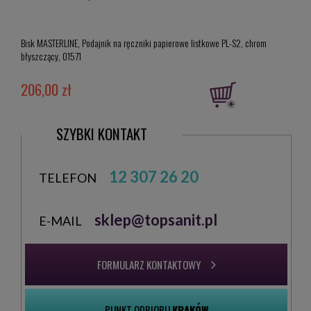
Bisk MASTERLINE, Podajnik na ręczniki papierowe listkowe PL-S2, chrom
Bisk M
błyszczący, 01571
szczo
206,00 zł
192
SZYBKI KONTAKT
12 307 26 20
TELEFON
sklep@topsanit.pl
E-MAIL
FORMULARZ KONTAKTOWY
PUNKT ODBIORU
KRAKÓW