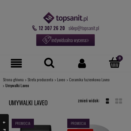
12 307 26 20
sklep@topsanit.pl
indywidualna wycena
Strona główna
Strefa producenta
Laveo
Ceramika łazienkowa Laveo
Umywalki Laveo
UMYWALKI LAVEO
PROMOCJA
PROMOCJA