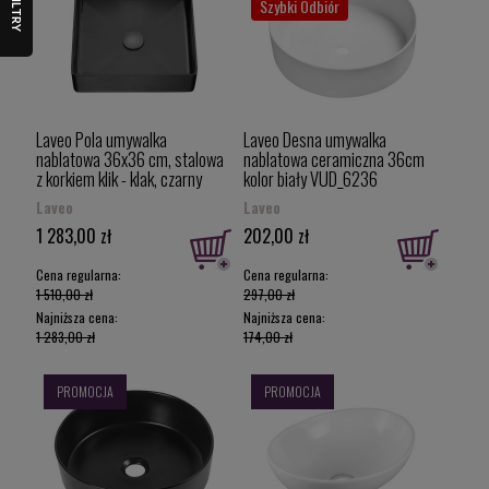
FILTRY
Szybki Odbiór
Laveo Pola umywalka
Laveo Desna umywalka
nablatowa 36x36 cm, stalowa
nablatowa ceramiczna 36cm
z korkiem klik - klak, czarny
kolor biały VUD_6236
VUP_722S
Laveo
Laveo
1 283,00 zł
202,00 zł
Cena regularna:
Cena regularna:
1 510,00 zł
297,00 zł
Najniższa cena:
Najniższa cena:
1 283,00 zł
174,00 zł
PROMOCJA
PROMOCJA