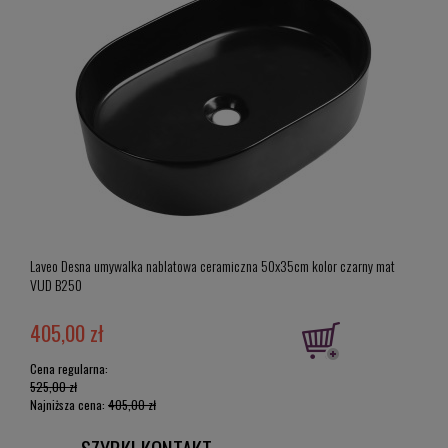
Laveo Desna umywalka nablatowa ceramiczna 50x35cm kolor czarny mat
Laveo
VUD B250
B236
405,00 zł
360
Cena regularna:
Cena 
525,00 zł
441,0
Najniższa cena:
405,00 zł
Najni