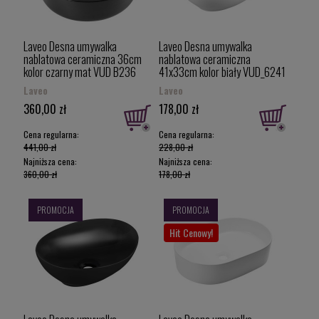
Laveo Desna umywalka
Laveo Desna umywalka
nablatowa ceramiczna 36cm
nablatowa ceramiczna
kolor czarny mat VUD B236
41x33cm kolor biały VUD_6241
Laveo
Laveo
360,00 zł
178,00 zł
Cena regularna:
Cena regularna:
441,00 zł
228,00 zł
Najniższa cena:
Najniższa cena:
360,00 zł
178,00 zł
PROMOCJA
PROMOCJA
Hit Cenowy!