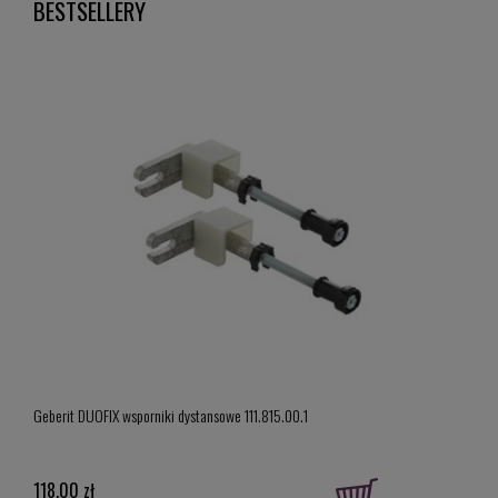
BESTSELLERY
Geber
Geberit DUOFIX wsporniki dystansowe 111.815.00.1
model
919,
118,00 zł