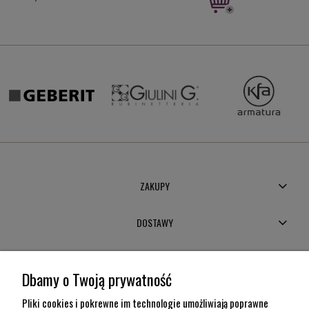
Cena 
Najni
ZAKUPY
DOSTAWY
MOJE KONTO
Dbamy o Twoją prywatność
POMOC
Pliki cookies i pokrewne im technologie umożliwiają poprawne