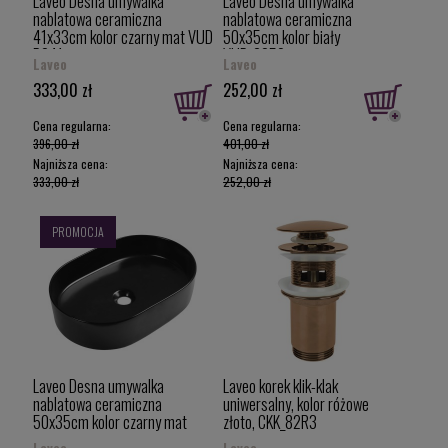
Laveo Desna umywalka
Laveo Desna umywalka
nablatowa ceramiczna
nablatowa ceramiczna
41x33cm kolor czarny mat VUD
50x35cm kolor biały
B241
VUD_6250
Laveo
Laveo
333,00 zł
252,00 zł
Cena regularna:
Cena regularna:
396,00 zł
401,00 zł
Najniższa cena:
Najniższa cena:
333,00 zł
252,00 zł
PROMOCJA
Laveo Desna umywalka
Laveo korek klik-klak
nablatowa ceramiczna
uniwersalny, kolor różowe
50x35cm kolor czarny mat
złoto, CKK_82R3
VUD B250
Laveo
Laveo