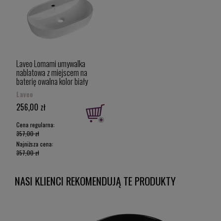
Laveo Lomami umywalka
nablatowa z miejscem na
baterię owalna kolor biały
61x40 VUL_6161
Laveo
256,00 zł
Cena regularna:
357,00 zł
Najniższa cena:
357,00 zł
NASI KLIENCI REKOMENDUJĄ TE PRODUKTY