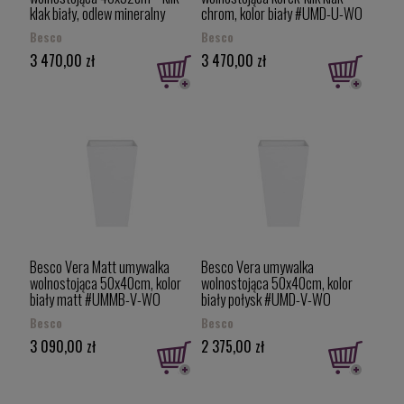
klak biały, odlew mineralny
chrom, kolor biały #UMD-U-WO
Mineral DuraBe kolor biały
Besco
Besco
połysk #UMD-U-WOW
3 470,00 zł
3 470,00 zł
Besco Vera Matt umywalka
Besco Vera umywalka
wolnostojąca 50x40cm, kolor
wolnostojąca 50x40cm, kolor
biały matt #UMMB-V-WO
biały połysk #UMD-V-WO
Besco
Besco
3 090,00 zł
2 375,00 zł