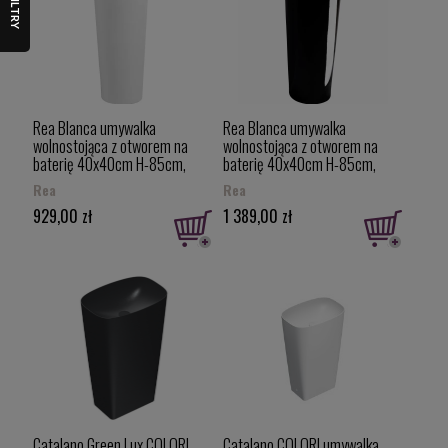
FILTRY
Rea Blanca umywalka
Rea Blanca umywalka
wolnostojąca z otworem na
wolnostojąca z otworem na
baterię 40x40cm H-85cm,
baterię 40x40cm H-85cm,
kolor biały REA-U5635
kolor czarny REA-U6635
Rea
Rea
929,00 zł
1 389,00 zł
Catalano Green Lux COLORI
Catalano COLORI umywalka