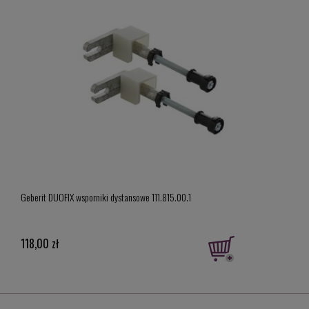
Geber
Geberit DUOFIX wsporniki dystansowe 111.815.00.1
model
919,
118,00 zł
Cena 
Najni