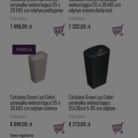
umywalka wolnostojąca 55 x
wolnostojąca 55 x 38 h85 cm
38 h85 cm odpływ podłogowy
odpływ ścienny biały mat
czarny mat 1FRGRLXNS
1FRPGRLXBM
Catalano
Catalano
7 998,00 zł
7 332,00 zł
PROMOCJA
Catalano Green Lux Colori
Catalano Green Lux Colori
umywalka wolnostojąca 55 x
umywalka wolnostojąca
38 h85 cm odpływ ścienny
55x38cm h-85 cm odpływ
cement mat 1FRPGRLXCS
ścienny, kolor czarny-mat
Catalano
Catalano
(Nero Satinato) 1FRPGRLXNS
8 699,00 zł
8 273,00 zł
Cena regularna: