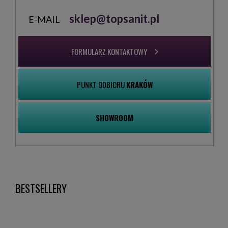
h85 cm odpływ podłogowy cement mat 1FRGRLXCS
sklep@topsanit.pl
E-MAIL
FORMULARZ KONTAKTOWY
PUNKT ODBIORU
KRAKÓW
SHOWROOM
BESTSELLERY