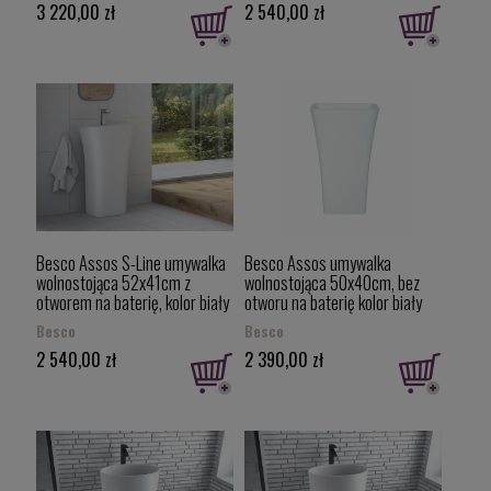
3 220,00 zł
2 540,00 zł
Besco Assos S-Line umywalka
Besco Assos umywalka
wolnostojąca 52x41cm z
wolnostojąca 50x40cm, bez
otworem na baterię, kolor biały
otworu na baterię kolor biały
połysk #UMO-AP-WO
#UMD-A-WO
Besco
Besco
2 540,00 zł
2 390,00 zł