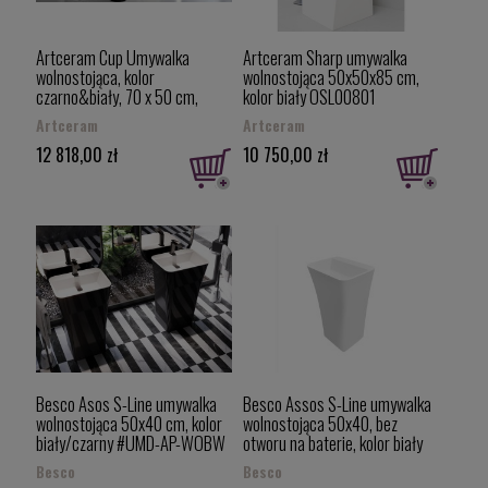
Artceram Cup Umywalka
Artceram Sharp umywalka
wolnostojąca, kolor
wolnostojąca 50x50x85 cm,
czarno&biały, 70 x 50 cm,
kolor biały OSL00801
OSL0040150
Artceram
Artceram
12 818,00 zł
10 750,00 zł
Besco Asos S-Line umywalka
Besco Assos S-Line umywalka
wolnostojąca 50x40 cm, kolor
wolnostojąca 50x40, bez
biały/czarny #UMD-AP-WOBW
otworu na baterie, kolor biały
#UMD-AP-WO
Besco
Besco