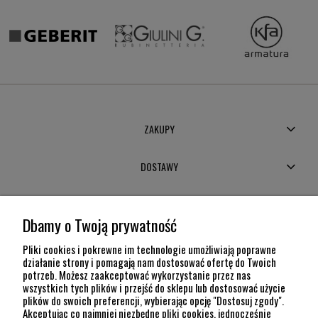
ZAKUPY
DOSTAWY
MOJE KONTO
Dbamy o Twoją prywatność
POMOC
Pliki cookies i pokrewne im technologie umożliwiają poprawne
działanie strony i pomagają nam dostosować ofertę do Twoich
potrzeb. Możesz zaakceptować wykorzystanie przez nas
INFORMACJE
wszystkich tych plików i przejść do sklepu lub dostosować użycie
plików do swoich preferencji, wybierając opcję "Dostosuj zgody".
KONTAKT
Akceptując co najmniej niezbędne pliki cookies, jednocześnie