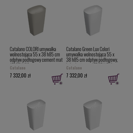
Catalano COLORI umywalka
Catalano Green Lux Colori
wolnostojąca 55 x 38 h85 cm
umywalka wolnostojąca 55 x
odpływ podłogowy cement mat
38 h85 cm odpływ podłogowy,
1FRGRLXCS
kolor biały mat 1FRGRLXBM
Catalano
Catalano
7 332,00 zł
7 332,00 zł