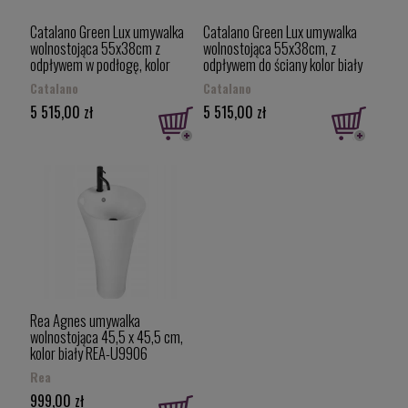
Catalano Green Lux umywalka
Catalano Green Lux umywalka
wolnostojąca 55x38cm z
wolnostojąca 55x38cm, z
odpływem w podłogę, kolor
odpływem do ściany kolor biały
biały 1FRGRLX00/0428550001
1FRPGRLX00
Catalano
Catalano
5 515,00 zł
5 515,00 zł
Rea Agnes umywalka
wolnostojąca 45,5 x 45,5 cm,
kolor biały REA-U9906
Rea
999,00 zł