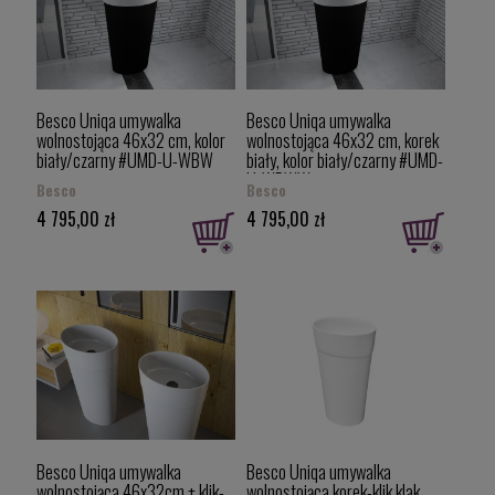
Besco Uniqa umywalka
Besco Uniqa umywalka
wolnostojąca 46x32 cm, kolor
wolnostojąca 46x32 cm, korek
biały/czarny #UMD-U-WBW
biały, kolor biały/czarny #UMD-
U-WBWW
Besco
Besco
4 795,00 zł
4 795,00 zł
Besco Uniqa umywalka
Besco Uniqa umywalka
wolnostojąca 46x32cm + klik-
wolnostojąca korek-klik klak