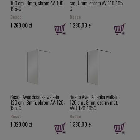
100 cm , 8mm, chrom AV-100-
cm , 8mm, chrom AV-110-195-
195-C
C
Besco
Besco
1 260,00 zł
1 280,00 zł
Besco Aveo ścianka walk-in
Besco Aveo ścianka walk-in
120 cm , 8mm, chrom AV-120-
120 cm , 8mm, czarny mat,
195-C
AVB-120-195C
Besco
Besco
1 320,00 zł
1 380,00 zł