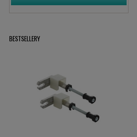
skutecznie chronią przez rozbryzgiwaniem wody w
pomieszczeniu.
Kabina prysznicowa Besco - jakie
materiały wykorzystuje się do
produkcji?
BESTSELLERY
Kabiny prysznicowe Besco to połączenie hartowanego
szkła przezroczystego z profilami dostępnymi w kolorze
czarnym lub srebrnym chromie. Szkło transparentne
pokrywa innowacyjna powłoka Besco ProClean, która
ogranicza osiadanie wody na taflach oraz tworzenie się
nieładnych śladów. Ułatwia także czyszczenie.
Decydując się na remont łazienki i wybierając rodzaj
kabiny, równie istotny jest wybór
odpływu
w przypadku
kabin walk-in (najczęściej stosuje się obecnie odpływy
liniowe) oraz brodzika, jeśli wolisz właśnie takie
rozwiązanie. Dobierając brodzik do kabiny prysznicowej
spośród oferty Besco, możesz liczyć na kompozyty
sanitarne SMC, akryl sanitarny oraz technologię Mineral
DuraBe obejmującą odlewy mineralne z naturalnych
kamieni oraz żywicy.
Kabiny Besco - najważniejsze zalety