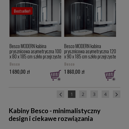
Bestseller!
Besco MODERN kabina
Besco MODERN kabina
prysznicowa asymetryczna 100
prysznicowa asymetryczna 120
x 80 x 185 cm szkło przejrzyste
x 90 x 185 cm szkło przejrzyste
MA-100-80-C
MA-120-90-C
Besco
Besco
1 690,00 zł
1 860,00 zł
1
2
3
4
Kabiny Besco - minimalistyczny
design i ciekawe rozwiązania
Kabiny
marki Besco
charakteryzuje oszczędność formy