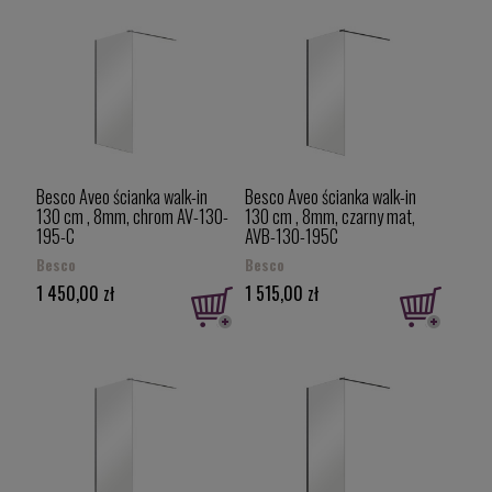
Besco Aveo ścianka walk-in
Besco Aveo ścianka walk-in
130 cm , 8mm, chrom AV-130-
130 cm , 8mm, czarny mat,
195-C
AVB-130-195C
Besco
Besco
1 450,00 zł
1 515,00 zł