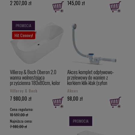
2 207,00 zł
145,00 zł
PROMOCJA
Hit Cenowy!
Villeroy & Boch Oberon 2.0
Akces komplet odpływowo-
wanna wolnostojąca
przelewowy do wanien z
przyścienna 180x80cm, kolor
korkiem klik-klak (syfon
biały (Weiss alpin)
wannowy), chrom 19973
Villeroy & Boch
Akces
UBQ180OBR9CD00V-01
7 980,00 zł
98,00 zł
Cena regularna:
10 597,00 zł
Najniższa cena:
PROMOCJA
7 980,00 zł