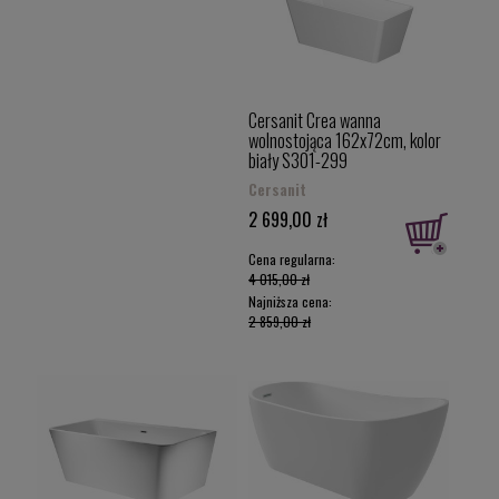
Cersanit Crea wanna
wolnostojąca 162x72cm, kolor
biały S301-299
Cersanit
2 699,00 zł
Cena regularna:
4 015,00 zł
Najniższa cena:
2 859,00 zł