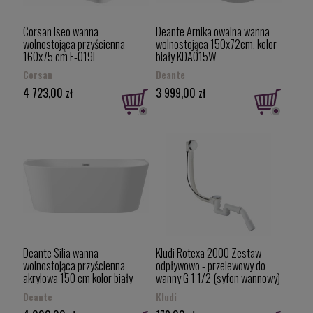
Corsan Iseo wanna
Deante Arnika owalna wanna
wolnostojąca przyścienna
wolnostojąca 150x72cm, kolor
160x75 cm E-019L
biały KDA015W
Corsan
Deante
4 723,00 zł
3 999,00 zł
Deante Silia wanna
Kludi Rotexa 2000 Zestaw
wolnostojąca przyścienna
odpływowo - przelewowy do
akrylowa 150 cm kolor biały
wanny G 1 1/2 (syfon wannowy)
KDS_015W
2130005N-00
Deante
Kludi