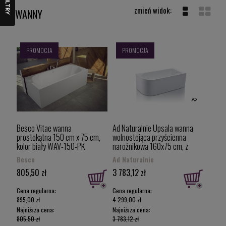
FILTRY
łazienkę w zgodzie z najnowszymi trendami. Zachęcamy do
WANNY
zapoznania się z szeroką ofertą produktów do łazienki w
naszym sklepie, w tym z modelami wanien od różnych
producentów - liderów na rynku akcesoriów łazienkowych.
PROMOCJA
PROMOCJA
Besco Vitae wanna
Ad Naturalnie Upsala wanna
prostokątna 150 cm x 75 cm,
wolnostojąca przyścienna
kolor biały WAV-150-PK
narożnikowa 160x75 cm, z
przelewem kolor biały wersja
Besco
Ad Naturalnie
prawa AWW-009-160ZP-P
805,50 zł
3 783,12 zł
Cena regularna:
Cena regularna:
895,00 zł
4 299,00 zł
Najniższa cena:
Najniższa cena:
805,50 zł
3 783,12 zł