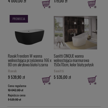
4 000,00 zł
179,00 zł
PROMOCJA
Ravak Freedom W wanna
Sanitti CINQUE wanna
wolnostojąca przyścienna 166 x
wolnostojąca marmurowa
80 cm akrylowa biało/czarna
150x70cm, kolor biały połysk
XC00100027
11050000
Ravak
Sanitti
9 539,90 zł
5 535,00 zł
Cena regularna:
10 042,00 zł
Najniższa cena:
9 539,90 zł