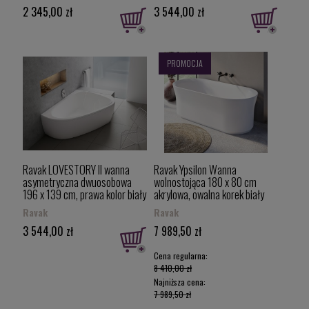
2 345,00 zł
3 544,00 zł
PROMOCJA
Ravak LOVESTORY II wanna
Ravak Ypsilon Wanna
asymetryczna dwuosobowa
wolnostojąca 180 x 80 cm
196 x 139 cm, prawa kolor biały
akrylowa, owalna korek biały
C761000000
XC00100046
Ravak
Ravak
3 544,00 zł
7 989,50 zł
Cena regularna:
8 410,00 zł
Najniższa cena:
7 989,50 zł