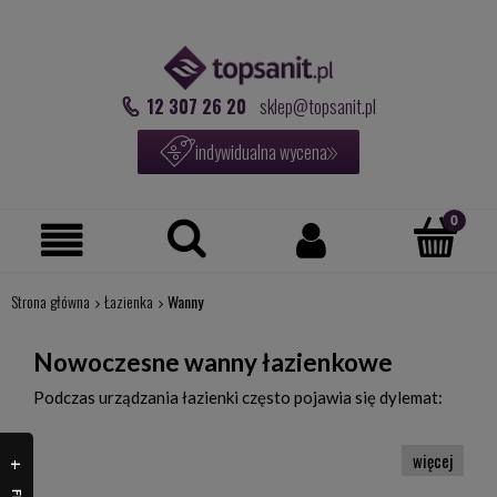
12 307 26 20
sklep@topsanit.pl
indywidualna wycena
Strona główna
Łazienka
Wanny
Nowoczesne wanny łazienkowe
Podczas urządzania łazienki często pojawia się dylemat:
prysznic czy wanna? W mniejszych pomieszczeniach na
pewno bardziej sprawdzi się prysznic, ale to ta druga opcja
daje nieporównywalny komfort przy długiej kąpieli.
Ponadto wanny łazienkowe są niezwykle stylowym
elementem wykończenia, szczególnie wtedy, gdy urządzasz