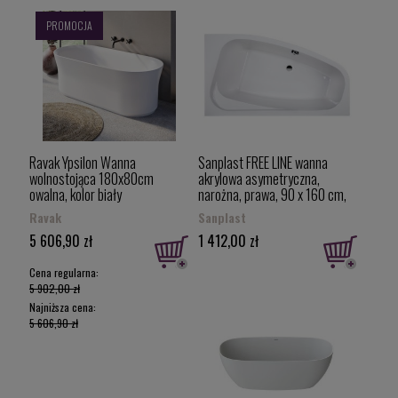
PROMOCJA
Ravak Ypsilon Wanna
Sanplast FREE LINE wanna
wolnostojąca 180x80cm
akrylowa asymetryczna,
owalna, kolor biały
narożna, prawa, 90 x 160 cm,
XC00100026
WAP/FREE 90 x 160, (610-040-
Ravak
Sanplast
0690-01-000)
5 606,90 zł
1 412,00 zł
610040069001000
Cena regularna:
5 902,00 zł
Najniższa cena:
5 606,90 zł