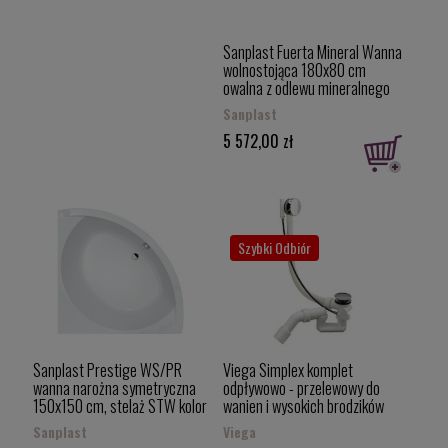
Sanplast Fuerta Mineral Wanna
wolnostojąca 180x80 cm
owalna z odlewu mineralnego
642-510-1260-01-000
Sanplast
5 572,00 zł
Szybki Odbiór
Sanplast Prestige WS/PR
Viega Simplex komplet
wanna narożna symetryczna
odpływowo - przelewowy do
150x150 cm, stelaż STW kolor
wanien i wysokich brodzików
biały 610-070-0350-01-000
(syfon wannowy) 495121
Sanplast
Viega