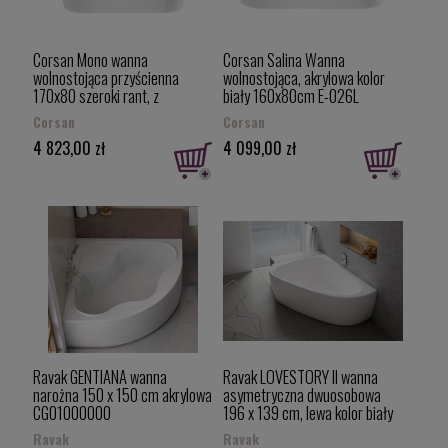
Corsan Mono wanna
Corsan Salina Wanna
wolnostojąca przyścienna
wolnostojąca, akrylowa kolor
170x80 szeroki rant, z
biały 160x80cm E-026L
chromowanym wykończeniem
Corsan
Corsan
E-030XL
4 823,00 zł
4 099,00 zł
Ravak GENTIANA wanna
Ravak LOVESTORY II wanna
narożna 150 x 150 cm akrylowa
asymetryczna dwuosobowa
CG01000000
196 x 139 cm, lewa kolor biały
C751000000
Ravak
Ravak