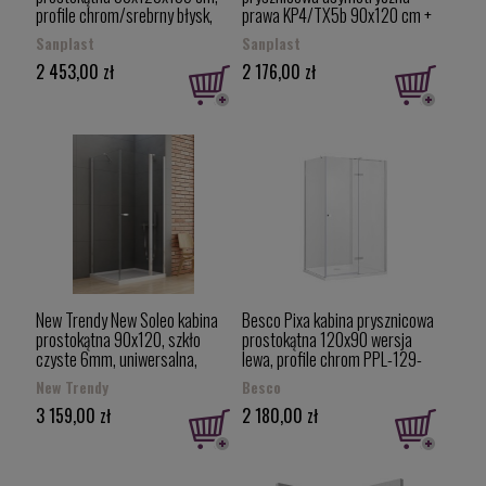
profile chrom/srebrny błysk,
prawa KP4/TX5b 90x120 cm +
szkło przejrzyste, KNDJ2/FREE-
brodzik asymetryczny z
Sanplast
Sanplast
90x 120 -S cm/sb W0,
obudową (BP), szkło
2 453,00 zł
2 176,00 zł
600260067042401 (600-
W15/profile białe 602-271-
260-0670-42-401)
0320-01-231
New Trendy New Soleo kabina
Besco Pixa kabina prysznicowa
prostokątna 90x120, szkło
prostokątna 120x90 wersja
czyste 6mm, uniwersalna,
lewa, profile chrom PPL-129-
jedno skrzydło uchylne, Active
195C
New Trendy
Besco
Shield K-0651
3 159,00 zł
2 180,00 zł