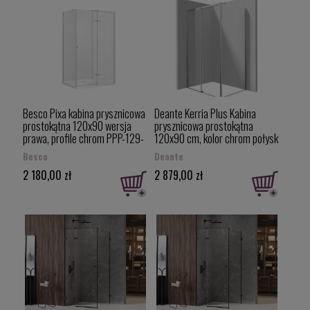
Besco Pixa kabina prysznicowa
Deante Kerria Plus Kabina
prostokątna 120x90 wersja
prysznicowa prostokątna
prawa, profile chrom PPP-129-
120x90 cm, kolor chrom połysk
195C
KKN0P12S09
Besco
Deante
2 180,00 zł
2 879,00 zł