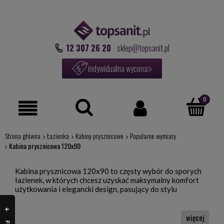
12 307 26 20
sklep@topsanit.pl
indywidualna wycena
Strona główna
Łazienka
Kabiny prysznicowe
Popularne wymiary
Kabina prysznicowa 120x90
Kabina prysznicowa 120x90 to częsty wybór do sporych
łazienek, w których chcesz uzyskać maksymalny komfort
użytkowania i elegancki design, pasujący do stylu
pomieszczenia. W naszej ofercie znajdziesz kabiny
prysznicowe od takich marek jak New Tredny, czy Sanplast.
Swobodnie możesz wybierać wśród propozycji kabin