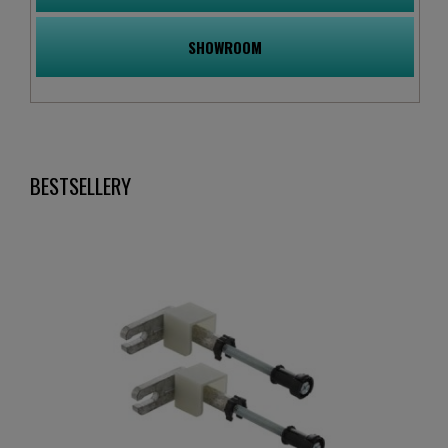
Kabiny prysznicowe w ofercie
TopSanit - łatwość utrzymania w
SHOWROOM
czystości
Aby korzystanie z prysznica w domu było bardziej
komfortowe i nie generowało zbyt częstej konieczności
czyszczenia transparentnego szkła, warto zdecydować się
na powłokę ułatwiającą utrzymanie czystości. Część
producentów stosuje tu własne nazwy, jednak do
BESTSELLERY
najbardziej popularnych należy nazwa Easy Clean. Jej
działanie polega na dokładnym spływaniu wody po tafli
szkła, dzięki czemu jej pozostałości nie wysychają na
drzwiach i nie powodują nieestetycznych zacieków.
Szklane kabiny prysznicowe -
trwałość na lata
Wysokiej jakości szkło hartowane, dbałość o detale i
najlepsze materiały, które spajają kabinę w całość - to
zalety producentów, z którymi współpracujemy. Nie tylko
czyszczenie kabiny jest łatwe, ale również utrzymanie jej w
dobrej kondycji przez długie lata. Znaczenie ma jakość
szkła, jego odporność na zarysowania i zmianę
temperatury. Wszystko po to, by korzystanie z kąpieli było