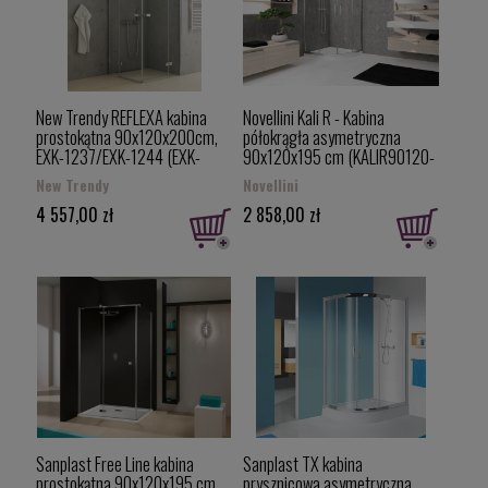
New Trendy REFLEXA kabina
Novellini Kali R - Kabina
prostokątna 90x120x200cm,
półokrągła asymetryczna
EXK-1237/EXK-1244 (EXK-
90x120x195 cm (KALIR90120-
5171)
1B)
New Trendy
Novellini
4 557,00 zł
2 858,00 zł
Sanplast Free Line kabina
Sanplast TX kabina
prostokątna 90x120x195 cm,
prysznicowa asymetryczna