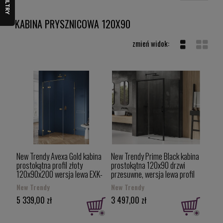
prysznicowych z brodzikami lub takich, które nadają się do
FILTRY
montażu z odpływem liniowym. Elegancki styl Twojej
łazienki zależy tylko od Ciebie!
KABINA PRYSZNICOWA 120X90
New Trendy Avexa Gold kabina
New Trendy Prime Black kabina
prostokątna profil złoty
prostokątna 120x90 drzwi
120x90x200 wersja lewa EXK-
przesuwne, wersja lewa profil
1768
czarny D-0320A/D-0129B
New Trendy
New Trendy
5 339,00 zł
3 497,00 zł