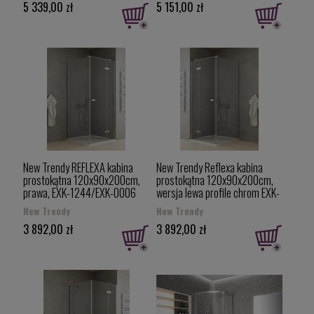
5 339,00 zł
5 151,00 zł
New Trendy REFLEXA kabina
New Trendy Reflexa kabina
prostokątna 120x90x200cm,
prostokątna 120x90x200cm,
prawa, EXK-1244/EXK-0006
wersja lewa profile chrom EXK-
(EXK-5155)
1240/EXK-0006 (EXK-5154)
New Trendy
New Trendy
3 892,00 zł
3 892,00 zł