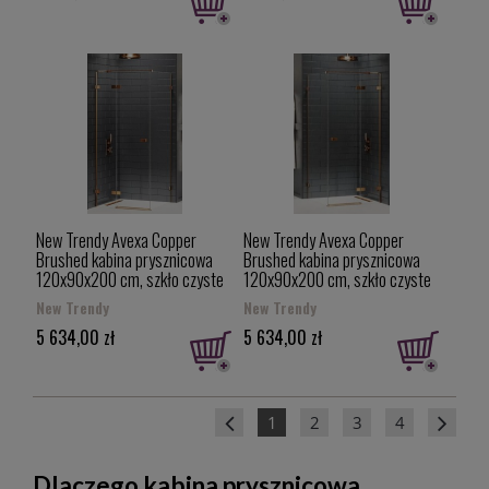
New Trendy Avexa Copper
New Trendy Avexa Copper
Brushed kabina prysznicowa
Brushed kabina prysznicowa
120x90x200 cm, szkło czyste
120x90x200 cm, szkło czyste
6mm, wersja lewa, profil miedź
6mm, wersja prawa, profil
New Trendy
New Trendy
(copper brushed), Active
miedź (copper brushed), Active
5 634,00 zł
5 634,00 zł
Shield, EXK-3571
Shield, EXK-3601
1
2
3
4
Dlaczego kabina prysznicowa