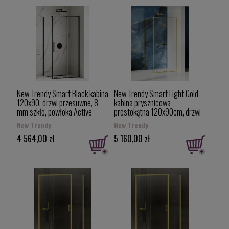
New Trendy Smart Black kabina
New Trendy Smart Light Gold
120x90, drzwi przesuwne, 8
kabina prysznicowa
mm szkło, powłoka Active
prostokątna 120x90cm, drzwi
Shield, profil czarny mat EXK-
przesuwne kolor złoty połysk
New Trendy
New Trendy
4135
(Light Gold) EXK-6703
4 564,00 zł
5 160,00 zł