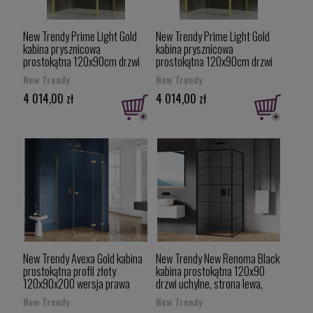
New Trendy Prime Light Gold
New Trendy Prime Light Gold
kabina prysznicowa
kabina prysznicowa
prostokątna 120x90cm drzwi
prostokątna 120x90cm drzwi
lewe, drzwi przesuwne kolor
prawe, drzwi przesuwne kolor
New Trendy
New Trendy
złoty połysk (Light Gold) D-
złoty połysk (Light Gold) D-
4 014,00 zł
4 014,00 zł
0424A/D-0224B
0425A/D-0224B
New Trendy Avexa Gold kabina
New Trendy New Renoma Black
prostokątna profil złoty
kabina prostokątna 120x90
120x90x200 wersja prawa
drzwi uchylne, strona lewa,
EXK-1769
czarna krata D-0384A/D-
New Trendy
New Trendy
0119B-WP