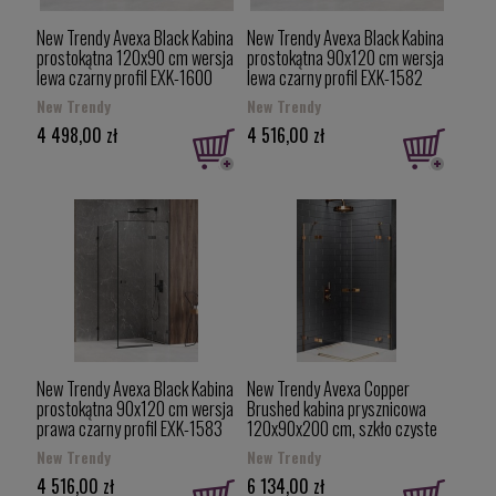
New Trendy Avexa Black Kabina
New Trendy Avexa Black Kabina
prostokątna 120x90 cm wersja
prostokątna 90x120 cm wersja
lewa czarny profil EXK-1600
lewa czarny profil EXK-1582
New Trendy
New Trendy
4 498,00 zł
4 516,00 zł
New Trendy Avexa Black Kabina
New Trendy Avexa Copper
prostokątna 90x120 cm wersja
Brushed kabina prysznicowa
prawa czarny profil EXK-1583
120x90x200 cm, szkło czyste
6mm, drzwi podwójne, profil
New Trendy
New Trendy
miedź (copper brushed), Active
4 516,00 zł
6 134,00 zł
Shield, EXK-3686