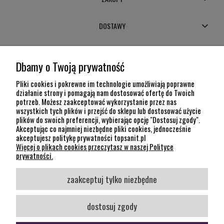
DOSTAWY
MOJE KONTO
Dbamy o Twoją prywatność
POMOC
Pliki cookies i pokrewne im technologie umożliwiają poprawne
działanie strony i pomagają nam dostosować ofertę do Twoich
potrzeb. Możesz zaakceptować wykorzystanie przez nas
INFORMACJE
wszystkich tych plików i przejść do sklepu lub dostosować użycie
plików do swoich preferencji, wybierając opcję "Dostosuj zgody".
KONTAKT
Akceptując co najmniej niezbędne pliki cookies, jednocześnie
akceptujesz politykę prywatności topsanit.pl
12 307 26 20
Więcej o plikach cookies przeczytasz w naszej Polityce
Kraków, 30-704 Na Dołach 8
prywatności.
SOCIAL MEDIA
zaakceptuj tylko niezbędne
Śledź nas
dostosuj zgody