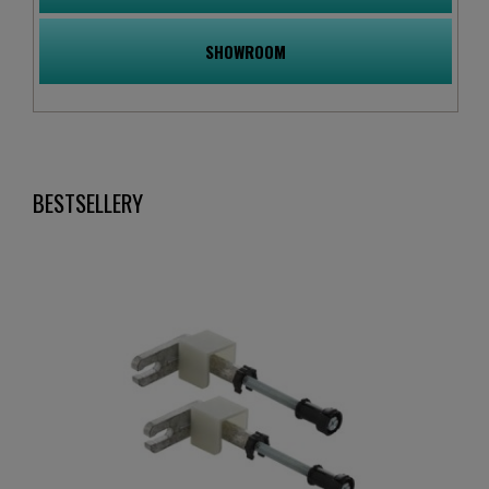
SHOWROOM
BESTSELLERY