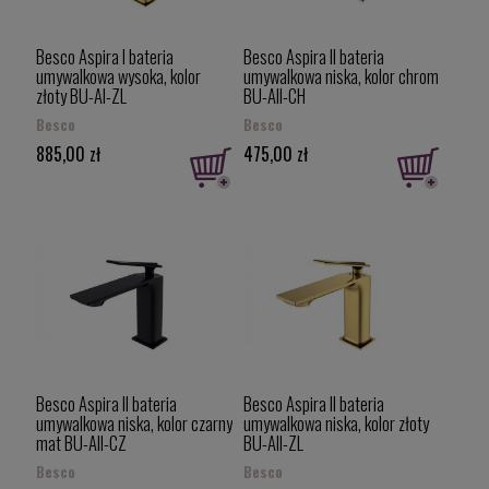
Besco Aspira I bateria
Besco Aspira II bateria
umywalkowa wysoka, kolor
umywalkowa niska, kolor chrom
złoty BU-AI-ZL
BU-AII-CH
Besco
Besco
885,00 zł
475,00 zł
Besco Aspira II bateria
Besco Aspira II bateria
umywalkowa niska, kolor czarny
umywalkowa niska, kolor złoty
mat BU-AII-CZ
BU-AII-ZL
Besco
Besco