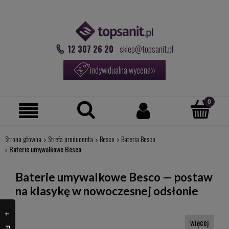
12 307 26 20
sklep@topsanit.pl
indywidualna wycena
Strona główna
Strefa producenta
Besco
Bateria Besco
Baterie umywalkowe Besco
Baterie umywalkowe Besco — postaw
na klasykę w nowoczesnej odsłonie
Dokonaj odpowiedniego wyboru i zaaranżuj przestrzeń
umywalkową w swojej łazience według najnowszych
trendów. Zadbaj o funkcjonalność baterii, czyli