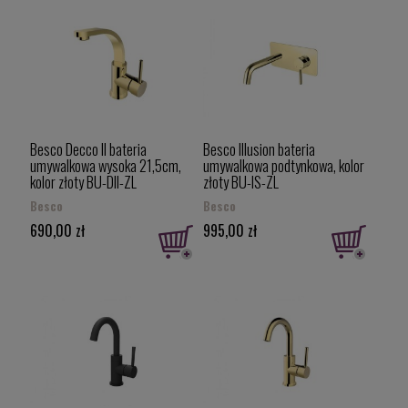
Besco Decco II bateria
Besco Illusion bateria
umywalkowa wysoka 21,5cm,
umywalkowa podtynkowa, kolor
kolor złoty BU-DII-ZL
złoty BU-IS-ZL
Besco
Besco
690,00 zł
995,00 zł