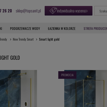
7 26 20
sklep@topsanit.pl
indywidualna wycena
KI
PODGRZEWACZE WODY
ŁAZIENKA W KOLORZE
STREFA PRODUCE
Trendy
New Trendy Smart
Smart light gold
IGHT GOLD
PROMOCJA