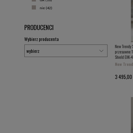
nie
(42)
PRODUCENCI
Wybierz producenta
New Trendy 
przesuwne 11
Shield EXK-
New Trend
3 495,00 