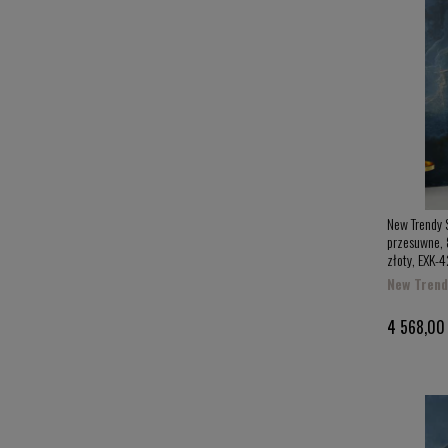
New Trendy 
przesuwne, 8
złoty, EXK-
New Trend
4 568,00 