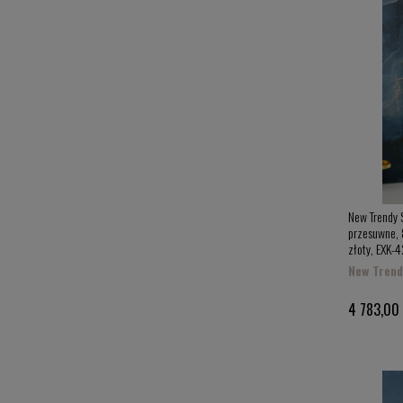
New Trendy S
przesuwne, 8
złoty, EXK-
New Trend
4 783,00 