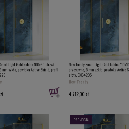
Smart Light Gold kabina 100x90, drzwi
New Trendy Smart Light Gold kabina 110x1
 mm szkło, powłoka Active Shield, profil
przesuwne, 8 mm szkło, powłoka Active Shi
4229
złoty, EXK-4235
y
New Trendy
zł
4 712,00 zł
PROMOCJA