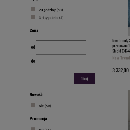
24 godziny
(53)
3-4 tygodnie
(5)
Cena
New Trendy 
przesuwna 1
od
Shield EXK-
New Trend
do
3 332,00 
filtruj
Nowość
nie
(58)
Promocja
tak
(16)