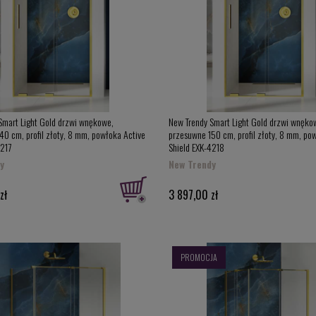
Smart Light Gold drzwi wnękowe,
New Trendy Smart Light Gold drzwi wnęko
40 cm, profil złoty, 8 mm, powłoka Active
przesuwne 150 cm, profil złoty, 8 mm, po
4217
Shield EXK-4218
y
New Trendy
zł
3 897,00 zł
PROMOCJA