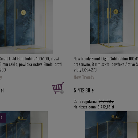
Smart Light Gold kabina 100x100, drzwi
New Trendy Smart Light Gold kabina 100x1
 mm szkło, powłoka Active Shield, profil
przesuwne, 8 mm szkło, powłoka Active Shi
4230
złoty EXK-4273
y
New Trendy
zł
5 412,88 zł
Cena regularna:
6 151,00 zł
Najniższa cena:
5 412,88 zł
JA