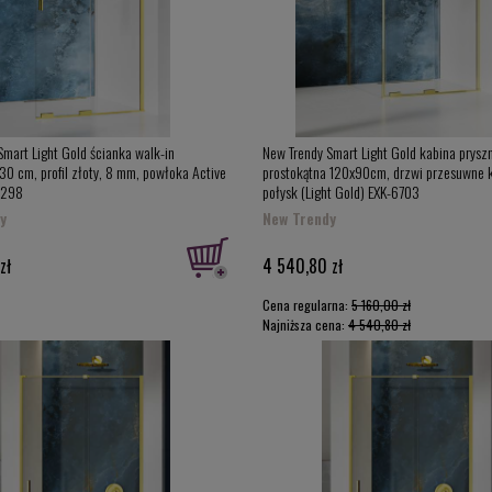
Smart Light Gold ścianka walk-in
New Trendy Smart Light Gold kabina prysz
30 cm, profil złoty, 8 mm, powłoka Active
prostokątna 120x90cm, drzwi przesuwne k
4298
połysk (Light Gold) EXK-6703
y
New Trendy
zł
4 540,80 zł
Cena regularna:
5 160,00 zł
Najniższa cena:
4 540,80 zł