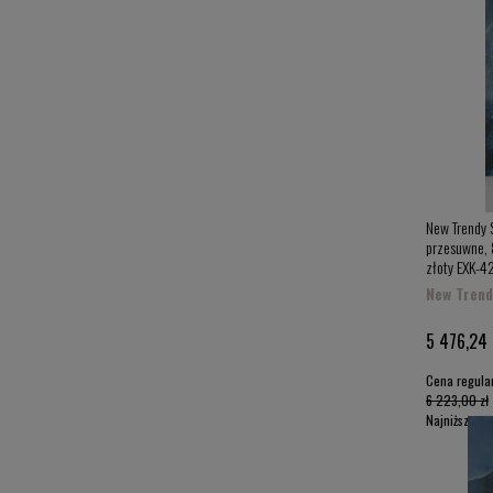
New Trendy 
przesuwne, 8
złoty EXK-4
New Trend
5 476,24 
Cena regula
6 223,00 zł
Najniższa c