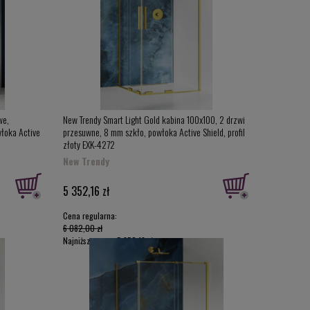
we,
New Trendy Smart Light Gold kabina 100x100, 2 drzwi
włoka Active
przesuwne, 8 mm szkło, powłoka Active Shield, profil
złoty EXK-4272
New Trendy
5 352,16 zł
Cena regularna:
6 082,00 zł
Najniższa cena:
5 352,16 zł