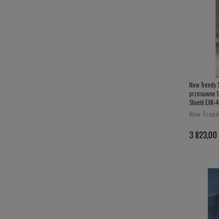
New Trendy 
przesuwne 1
Shield EXK-
New Trend
3 823,00 