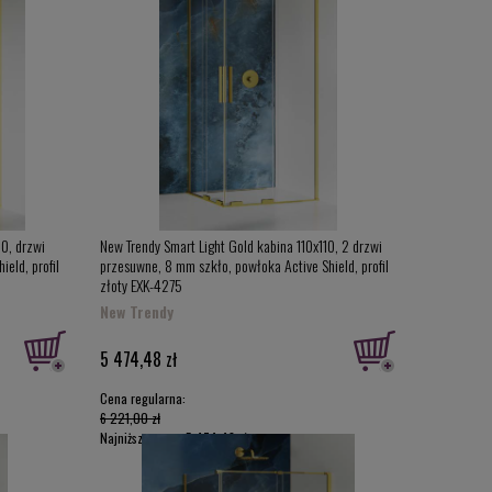
00, drzwi
New Trendy Smart Light Gold kabina 110x110, 2 drzwi
eld, profil
przesuwne, 8 mm szkło, powłoka Active Shield, profil
złoty EXK-4275
New Trendy
5 474,48 zł
Cena regularna:
6 221,00 zł
Najniższa cena:
5 474,48 zł