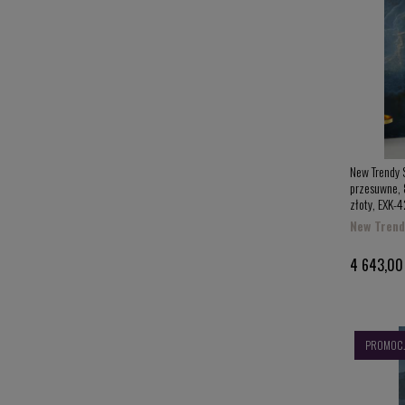
New Trendy 
przesuwne, 8
złoty, EXK-
New Trend
4 643,00 
PROMOC