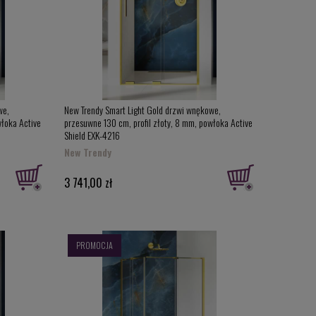
we,
New Trendy Smart Light Gold drzwi wnękowe,
włoka Active
przesuwne 130 cm, profil złoty, 8 mm, powłoka Active
Shield EXK-4216
New Trendy
3 741,00 zł
PROMOCJA