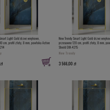
Smart Light Gold drzwi wnękowe,
New Trendy Smart Light Gold drzwi wnęko
0 cm, profil złoty, 8 mm, powłoka Active
przesuwne 120 cm, profil złoty, 8 mm, po
4214
Shield EXK-4215
y
New Trendy
zł
3 566,00 zł