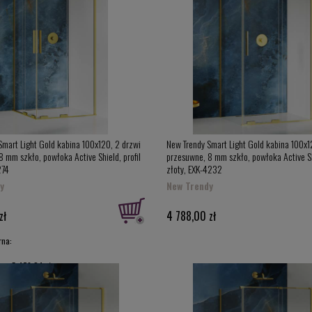
Smart Light Gold kabina 100x120, 2 drzwi
New Trendy Smart Light Gold kabina 100x1
 mm szkło, powłoka Active Shield, profil
przesuwne, 8 mm szkło, powłoka Active Shi
274
złoty, EXK-4232
y
New Trendy
zł
4 788,00 zł
rna:
ena:
5 476,24 zł