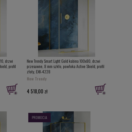
20, drzwi
New Trendy Smart Light Gold kabina 100x80, drzwi
eld, profil
przesuwne, 8 mm szkło, powłoka Active Shield, profil
złoty, EXK-4228
New Trendy
4 518,00 zł
PROMOCJA