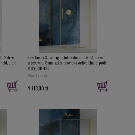
10, 2 drzwi
New Trendy Smart Light Gold kabina 100x110, drzwi
eld, profil
przesuwne, 8 mm szkło, powłoka Active Shield, profil
złoty, EXK-4231
New Trendy
4 713,00 zł