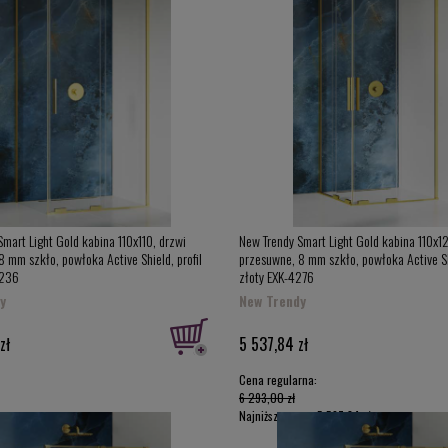
mart Light Gold kabina 110x110, drzwi
New Trendy Smart Light Gold kabina 110x1
 mm szkło, powłoka Active Shield, profil
przesuwne, 8 mm szkło, powłoka Active Shi
4236
złoty EXK-4276
y
New Trendy
zł
5 537,84 zł
Cena regularna:
6 293,00 zł
Najniższa cena:
5 537,84 zł