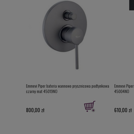
cowa 1-drożna,
Emmevi Piper bateria wannowo prysznicowa podtynkowa
Emmevi Piper 
czarny mat 45019NO
45004NO
800,00 zł
610,00 zł