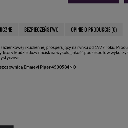
NICZNE
BEZPIECZEŃSTWO
OPINIE O PRODUKCIE (0)
NTUALNYCH KOSZTÓW
 łazienkowej i kuchennej prosperujący na rynku od 1977 roku. Prod
y, który kładzie duży nacisk na wysoką jakość podzespołów wykorzy
rystycznym.
deszczownicą Emmevi Piper 4530584NO