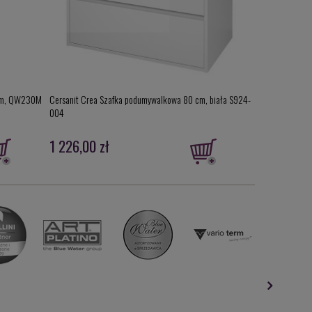
rom, QW230M
Cersanit Crea Szafka podumywalkowa 80 cm, biała S924-
Hansgrohe Raind
004
prysznicowy 12
27668000
1 226,00 zł
591,00 zł