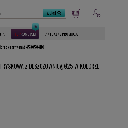
NTA
ROMOCJE
AKTUALNE PROMOCJE
olorze czarny-mat 4530584NO
ATRYSKOWA Z DESZCZOWNICĄ Ø25 W KOLORZE