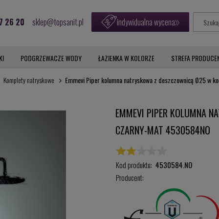
7 26 20
sklep@topsanit.pl
indywidualna wycena
KI
PODGRZEWACZE WODY
ŁAZIENKA W KOLORZE
STREFA PRODUCE
Komplety natryskowe
Emmevi Piper kolumna natryskowa z deszczownicą Ø25 w k
EMMEVI PIPER KOLUMNA N
CZARNY-MAT 4530584NO
Kod produktu:
4530584.NO
Producent: