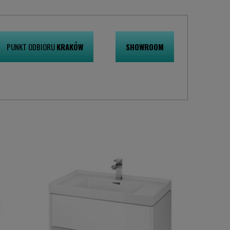
PUNKT ODBIORU
KRAKÓW
SHOWROOM