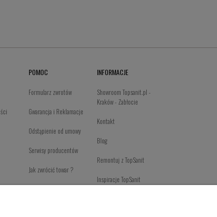
POMOC
INFORMACJE
Formularz zwrotów
Showroom Topsanit.pl -
Kraków - Zabłocie
ości
Gwarancja i Reklamacje
Kontakt
Odstąpienie od umowy
Blog
Serwisy producentów
Remontuj z TopSanit
Jak zwrócić towar ?
Inspiracje TopSanit
Newsletter Page