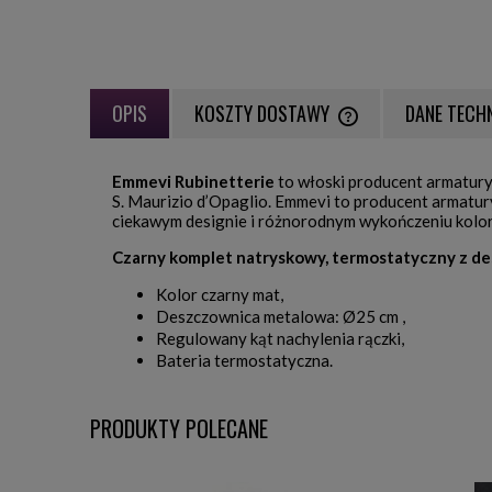
OPIS
KOSZTY DOSTAWY
DANE TECH
CENA NIE ZAWIERA EWE
Emmevi Rubinetterie
to włoski producent armatury
PŁATNOŚCI
S. Maurizio d’Opaglio. Emmevi to producent armatur
ciekawym designie i różnorodnym wykończeniu kolo
Czarny komplet natryskowy, termostatyczny z 
Kolor czarny mat,
Deszczownica metalowa: Ø25 cm ,
Regulowany kąt nachylenia rączki,
Bateria termostatyczna.
PRODUKTY POLECANE