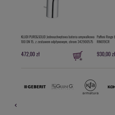
KLUDI PURE&SOLID Jednouchwytowa bateria umywalkowa
Paffoni Ringo
100 DN 15, z zestawem odpływowym, chrom 342900575
RIN019CR
472,00 zł
930,00 z