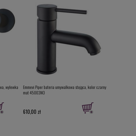
wa, wylewka
Emmevi Piper bateria umywalkowa stojąca, kolor czarny
Emmevi Piper b
mat 45003NO
45120NO
610,00 zł
1 950,00 zł