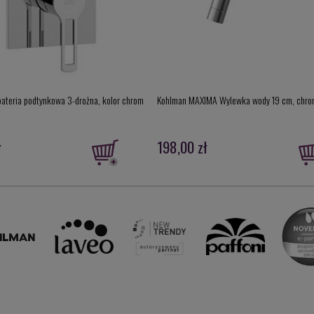
 bateria podtynkowa 3-drożna, kolor chrom
Kohlman MAXIMA Wylewka wody 19 cm, ch
ł
198,00 zł