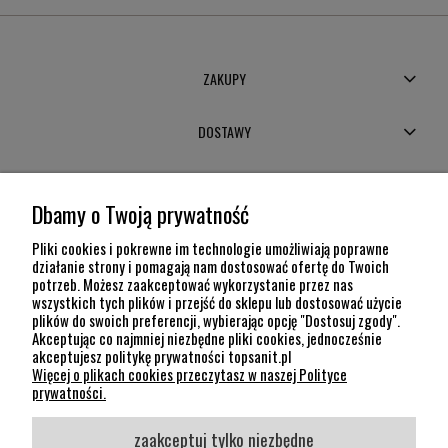
ZAKUPY
DOSTAWY
MOJE KONTO
Dbamy o Twoją prywatność
POMOC
Pliki cookies i pokrewne im technologie umożliwiają poprawne
działanie strony i pomagają nam dostosować ofertę do Twoich
potrzeb. Możesz zaakceptować wykorzystanie przez nas
INFORMACJE
wszystkich tych plików i przejść do sklepu lub dostosować użycie
plików do swoich preferencji, wybierając opcję "Dostosuj zgody".
KONTAKT
Akceptując co najmniej niezbędne pliki cookies, jednocześnie
akceptujesz politykę prywatności topsanit.pl
12 307 26 20
Więcej o plikach cookies przeczytasz w naszej Polityce
Kraków, 30-704 Na Dołach 8
prywatności.
SOCIAL MEDIA
zaakceptuj tylko niezbędne