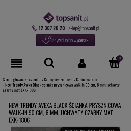
12 307 26 20
sklep@topsanit.pl
indywidualna wycena
Strona główna
Łazienka
Kabiny prysznicowe
Kabina walk-in
New Trendy Avexa Black ścianka prysznicowa walk-in 90 cm, 8 mm, uchwyty
czarny mat EXK-1806
NEW TRENDY AVEXA BLACK ŚCIANKA PRYSZNICOWA
WALK-IN 90 CM, 8 MM, UCHWYTY CZARNY MAT
EXK-1806