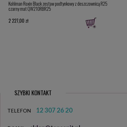
Kohlman Roxin Black zestaw podtynkowy z deszczownicą R25
Viega
czarny mat QW210RBR25
czar
2 227,00 zł
1 95
Cena 
Najniż
1 950,
SZYBKI KONTAKT
12 307 26 20
TELEFON