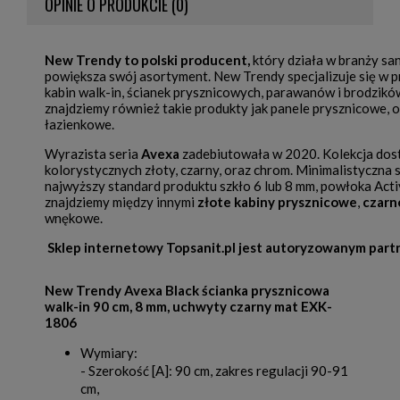
OPINIE O PRODUKCIE (0)
New Trendy to polski producent
,
który działa w branży san
powiększa swój asortyment. New Trendy specjalizuje się w p
kabin walk-in, ścianek prysznicowych, parawanów i brodzikó
znajdziemy również takie produkty jak panele prysznicowe, 
łazienkowe.
Wyrazista seria
Avexa
zadebiutowała w 2020. Kolekcja dos
kolorystycznych złoty, czarny, oraz chrom. Minimalistyczna 
najwyższy standard produktu szkło 6 lub 8 mm, powłoka Activ
znajdziemy między innymi
złote kabiny prysznicowe
,
czarne
wnękowe.
Sklep internetowy Topsanit.pl jest autoryzowanym part
New Trendy Avexa Black ścianka prysznicowa
walk-in 90 cm, 8 mm, uchwyty czarny mat EXK-
1806
Wymiary:
- Szerokość [A]: 90 cm, zakres regulacji 90-91
cm,