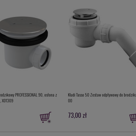
rodzikowy PROFESSIONAL 90, osłona z
Kludi Tasso 50 Zestaw odpływowy do brodzi
m, X01309
00
73,00 zł