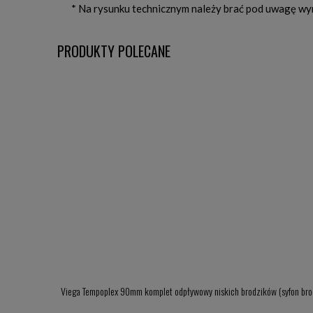
* Na rysunku technicznym należy brać pod uwagę w
PRODUKTY POLECANE
Viega Tempoplex 90mm komplet odpływowy niskich brodzików (syfon br