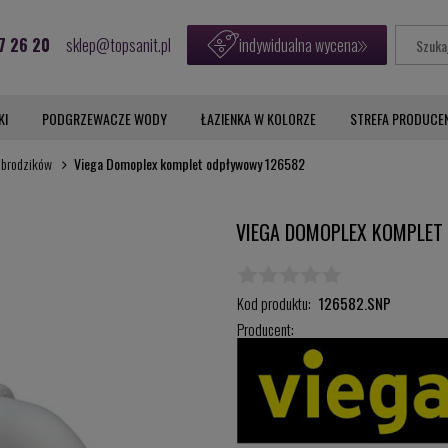
7 26 20
sklep@topsanit.pl
indywidualna wycena
KI
PODGRZEWACZE WODY
ŁAZIENKA W KOLORZE
STREFA PRODUCE
 brodzików
Viega Domoplex komplet odpływowy 126582
VIEGA DOMOPLEX KOMPLET
Kod produktu:
126582.SNP
Producent: