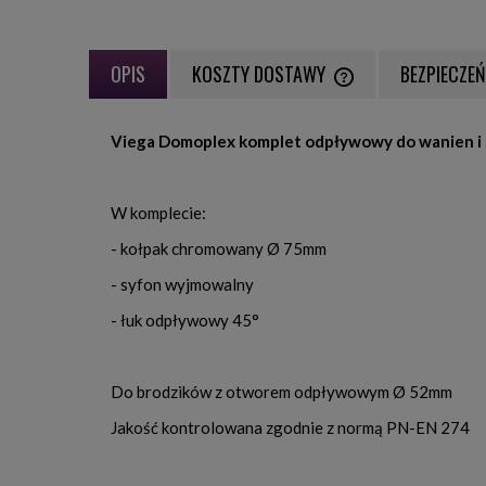
OPIS
KOSZTY DOSTAWY
BEZPIECZE
CENA NIE ZAWIERA EWE
Viega Domoplex komplet odpływowy do wanien i
PŁATNOŚCI
W komplecie:
- kołpak chromowany Ø 75mm
- syfon wyjmowalny
- łuk odpływowy 45°
Do brodzików z otworem odpływowym Ø 52mm
Jakość kontrolowana zgodnie z normą PN-EN 274