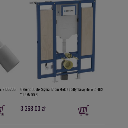
ka, 2105205-
Geberit Duofix Sigma 12 cm stelaż podtynkowy do WC H112
Viega Tempople
111.375.00.6
brodzików (syfo
3 368,00 zł
252,00 zł