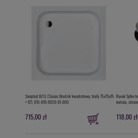
Sanplast B/CL Classic Brodzik kwadratowy, biały 75x75x15
Ravak Syfon b
+ ST1, 615-010-0020-01-000
metalu, chro
715,00 zł
118,00 zł