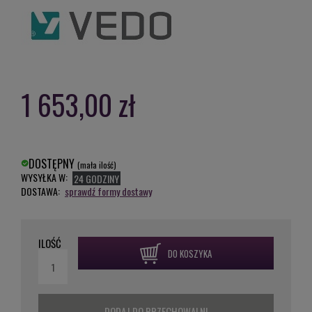
1 653,00 zł
DOSTĘPNY
(mała ilość)
WYSYŁKA W:
24 GODZINY
DOSTAWA:
sprawdź formy dostawy
ILOŚĆ
DO KOSZYKA
DODAJ DO PRZECHOWALNI