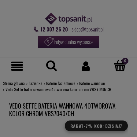
12 307 26 20
sklep@topsanit.pl
indywidualna wycena
Strona główna
Łazienka
Baterie łazienkowe
Baterie wannowe
Vedo Sette bateria wannowa 4otworowa kolor chrom VBS7040/CH
VEDO SETTE BATERIA WANNOWA 4OTWOROWA
KOLOR CHROM VBS7040/CH
RABAT
-7% KOD: DZISIAJ7