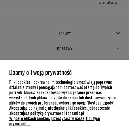
ZAKUPY
DOSTAWY
MOJE KONTO
Dbamy o Twoją prywatność
POMOC
Pliki cookies i pokrewne im technologie umożliwiają poprawne
działanie strony i pomagają nam dostosować ofertę do Twoich
potrzeb. Możesz zaakceptować wykorzystanie przez nas
INFORMACJE
wszystkich tych plików i przejść do sklepu lub dostosować użycie
plików do swoich preferencji, wybierając opcję "Dostosuj zgody".
KONTAKT
Akceptując co najmniej niezbędne pliki cookies, jednocześnie
akceptujesz politykę prywatności topsanit.pl
12 307 26 20
Więcej o plikach cookies przeczytasz w naszej Polityce
Kraków, 30-704 Na Dołach 8
prywatności.