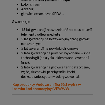
kolor chrom,
Aerator,
głowica ceramiczna SEDAL.
Gwarancja:
15 lat gwarancji na szczelność korpusu baterii
(elementy odlewane, kute),
5 lat gwarancji na bezawaryjną pracę głowic
mieszających,
5 lat gwarancji na powłoki chromowe,
2 lata gwarancji na powłoki wykonane w innej
technologii (pokrycia lakierowane, złocone i
inne),
2 lata gwarancji na głowice termostatyczne,
węże, słuchawki, przełączniki, korki,
deszczownie, systemy odpływowe itd.
Kup produkty Vedo ze zniżką 5%! wpisz w
koszyku kod promocyjny: VEWWW