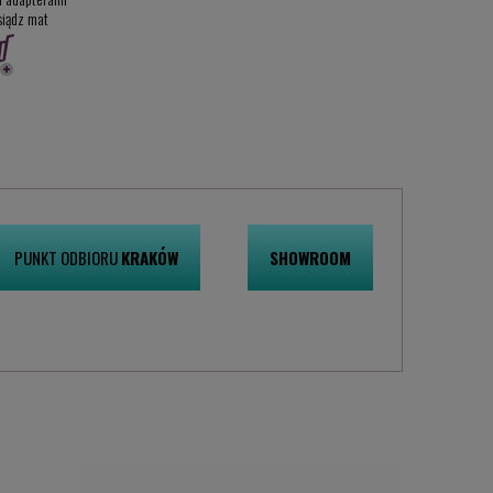
siądz mat
PUNKT ODBIORU
KRAKÓW
SHOWROOM