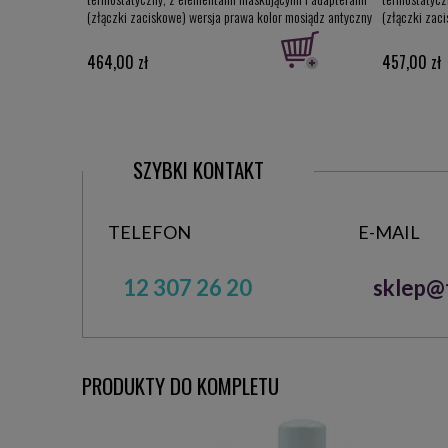
(złączki zaciskowe) wersja prawa kolor mosiądz antyczny
(złączki zac
ATSGS0211CFK/P
ATSGS0229C
464,00 zł
457,00 zł
SZYBKI KONTAKT
TELEFON
E-MAIL
12 307 26 20
sklep@t
PRODUKTY DO KOMPLETU