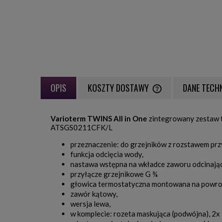
OPIS
KOSZTY DOSTAWY
DANE TECH
CENA NIE ZAWIERA EWE
Varioterm TWINS All in One
zintegrowany zestaw t
PŁATNOŚCI
ATSGS0211CFK/L
przeznaczenie: do grzejników z rozstawem pr
funkcja odcięcia wody,
nastawa wstępna na wkładce zaworu odcinają
przyłącze grzejnikowe G ¾
głowica termostatyczna montowana na powro
zawór kątowy,
wersja lewa,
w komplecie: rozeta maskująca (podwójna), 2x 