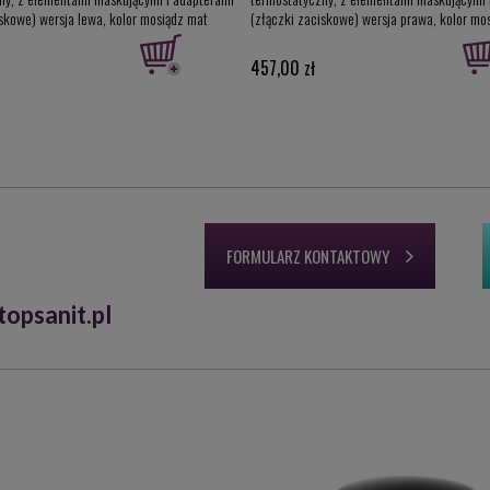
iskowe) wersja lewa, kolor mosiądz mat
(złączki zaciskowe) wersja prawa, kolor mo
FK/L
ATSGS0229CFK/P
457,00 zł
FORMULARZ KONTAKTOWY
opsanit.pl