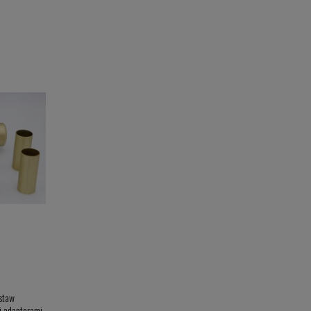
estaw
i adapterami