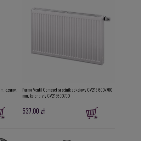
em, czarny,
Purmo Ventil Compact grzejnik pokojowy CV21S 600x700
Kohlman Wexpo 
mm, kolor biały CV21S600700
deszczownicą 
537,00 zł
1 457,00 z