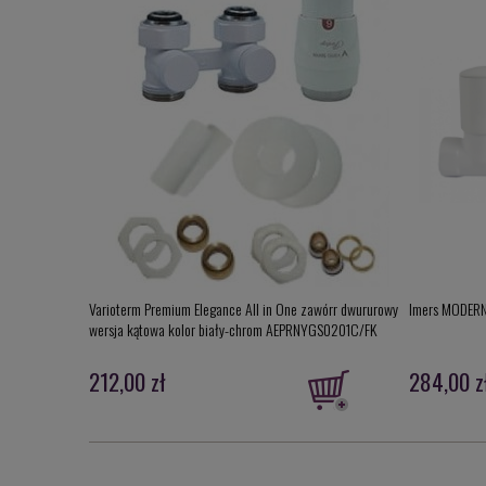
Varioterm Premium Elegance All in One zawórr dwururowy
Imers MODERN 
wersja kątowa kolor biały-chrom AEPRNYGS0201C/FK
212,00 zł
284,00 z