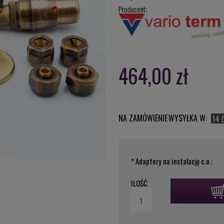
Producent:
464,00 zł
NA ZAMÓWIENIE
WYSYŁKA W:
14 
*
Adaptery na instalację c.o.:
ILOŚĆ