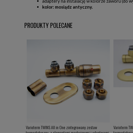
adaptery na instalację w kolorze zaworu (do 
kolor: mosiądz antyczny.
PRODUKTY POLECANE
Varioterm TWINS All in One zintegrowany zestaw
Varioterm TW
termostatyczny, z elementami maskującymi i adapterami
termostatycz