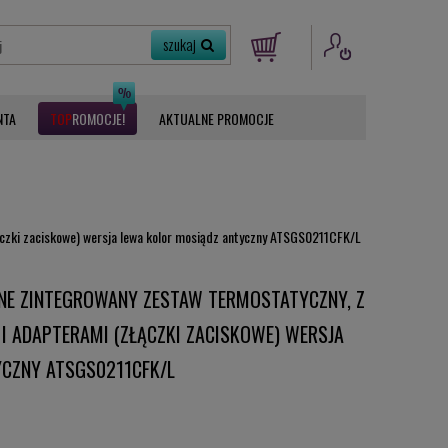
NTA
ROMOCJE
AKTUALNE PROMOCJE
ączki zaciskowe) wersja lewa kolor mosiądz antyczny ATSGS0211CFK/L
ONE ZINTEGROWANY ZESTAW TERMOSTATYCZNY, Z
I ADAPTERAMI (ZŁĄCZKI ZACISKOWE) WERSJA
CZNY ATSGS0211CFK/L