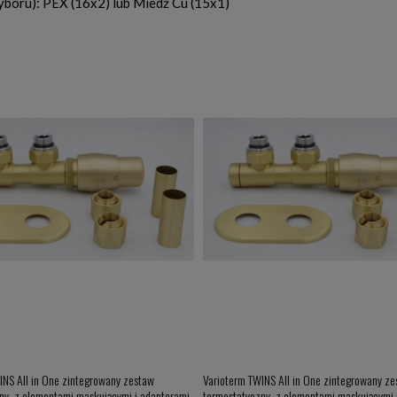
wyboru): PEX (16x2) lub Miedź Cu (15x1)
INS All in One zintegrowany zestaw
Varioterm TWINS All in One zintegrowany z
ny, z elementami maskującymi i adapterami
termostatyczny, z elementami maskującymi 