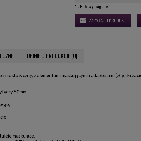
*
- Pole wymagane
ZAPYTAJ O PRODUKT
NICZNE
OPINIE O PRODUKCIE (0)
NTUALNYCH KOSZTÓW
ermostatyczny, z elementami maskującymi i adapterami (złączki zac
zyłączy 50mm,
cego,
cie,
tuleje maskujące,