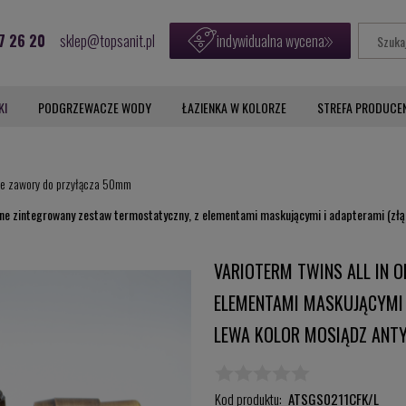
7 26 20
sklep@topsanit.pl
indywidualna wycena
KI
PODGRZEWACZE WODY
ŁAZIENKA W KOLORZE
STREFA PRODUCE
e zawory do przyłącza 50mm
One zintegrowany zestaw termostatyczny, z elementami maskującymi i adapterami (zł
VARIOTERM TWINS ALL IN 
ELEMENTAMI MASKUJĄCYMI 
LEWA KOLOR MOSIĄDZ ANTY
Kod produktu:
ATSGS0211CFK/L