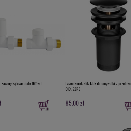
zawory kątowe białe 1611wht
Laveo korek klik-klak do umywalki z przelew
CKK_72R3
ł
85,00 zł