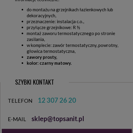
do montażu na grzejnikach łazienkowych lub
dekoracyjnych,
przeznaczenie: instalacja c.o.,
przyłącze grzejnikowe: R ½
montaż zaworu termostatycznego po stronie
zasilania,
w komplecie: zawór termostatyczny, powrotny,
głowica termostatyczna,
zawory prosty,
kolor: czarny matowy.
SZYBKI KONTAKT
12 307 26 20
TELEFON
sklep@topsanit.pl
E-MAIL