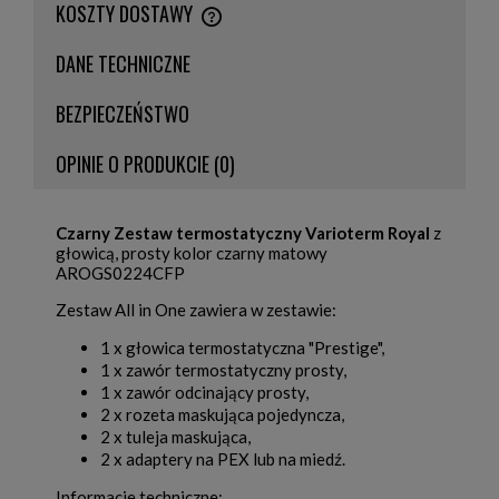
KOSZTY DOSTAWY
CENA NIE ZAWIERA EWENTUALNYCH KOSZTÓW PŁATNOŚCI
DANE TECHNICZNE
BEZPIECZEŃSTWO
OPINIE O PRODUKCIE (0)
Czarny Zestaw termostatyczny Varioterm Royal
z
głowicą, prosty kolor czarny matowy
AROGS0224CFP
Zestaw All in One zawiera w zestawie:
1 x głowica termostatyczna "Prestige",
1 x zawór termostatyczny prosty,
1 x zawór odcinający prosty,
2 x rozeta maskująca pojedyncza,
2 x tuleja maskująca,
2 x adaptery na PEX lub na miedź.
Informacje techniczne: