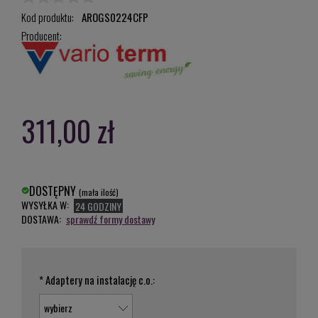
Kod produktu:
AROGS0224CFP
Producent:
311,00 zł
DOSTĘPNY
(mała ilość)
WYSYŁKA W:
24 GODZINY
DOSTAWA:
sprawdź formy dostawy
*
Adaptery na instalację c.o.: