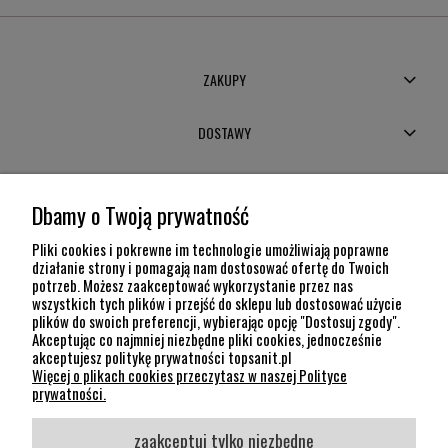
ZAKUPY
DOSTAWY
MOJE KONTO
Dbamy o Twoją prywatność
POMOC
Pliki cookies i pokrewne im technologie umożliwiają poprawne
działanie strony i pomagają nam dostosować ofertę do Twoich
potrzeb. Możesz zaakceptować wykorzystanie przez nas
INFORMACJE
wszystkich tych plików i przejść do sklepu lub dostosować użycie
plików do swoich preferencji, wybierając opcję "Dostosuj zgody".
KONTAKT
Akceptując co najmniej niezbędne pliki cookies, jednocześnie
akceptujesz politykę prywatności topsanit.pl
12 307 26 20
Więcej o plikach cookies przeczytasz w naszej Polityce
Kraków, 30-704 Na Dołach 8
prywatności.
SOCIAL MEDIA
zaakceptuj tylko niezbędne