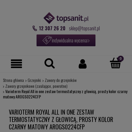
12 307 26 20
sklep@topsanit.pl
indywidualna wycena
Strona główna
Grzejniki
Zawory do grzejników
Zawory grzejnikowe (zasilające, powrotne)
Varioterm Royal All in one zestaw termostatyczny z głowicą, prosty kolor czarny
matowy AROGS0224CFP
VARIOTERM ROYAL ALL IN ONE ZESTAW
TERMOSTATYCZNY Z GŁOWICĄ, PROSTY KOLOR
CZARNY MATOWY AROGS0224CFP