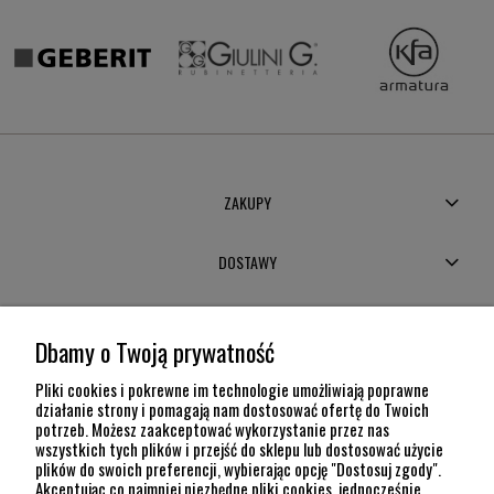
ZAKUPY
DOSTAWY
MOJE KONTO
Dbamy o Twoją prywatność
POMOC
Pliki cookies i pokrewne im technologie umożliwiają poprawne
działanie strony i pomagają nam dostosować ofertę do Twoich
potrzeb. Możesz zaakceptować wykorzystanie przez nas
INFORMACJE
wszystkich tych plików i przejść do sklepu lub dostosować użycie
plików do swoich preferencji, wybierając opcję "Dostosuj zgody".
KONTAKT
Akceptując co najmniej niezbędne pliki cookies, jednocześnie