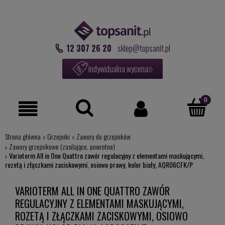
12 307 26 20
sklep@topsanit.pl
indywidualna wycena
Strona główna
Grzejniki
Zawory do grzejników
Zawory grzejnikowe (zasilające, powrotne)
Varioterm All in One Quattro zawór regulacyjny z elementami maskującymi,
rozetą i złączkami zaciskowymi, osiowo prawy, kolor biały, AQR06CFK/P
VARIOTERM ALL IN ONE QUATTRO ZAWÓR
REGULACYJNY Z ELEMENTAMI MASKUJĄCYMI,
ROZETĄ I ZŁĄCZKAMI ZACISKOWYMI, OSIOWO