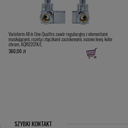
Varioterm All in One Quattro zawór regulacyjny z elementami
Imer
lor
maskującymi, rozetą i złączkami zaciskowymi, osiowo lewy, kolor
chrom, AQR02CFK/L
360,00 zł
962,
SZYBKI KONTAKT