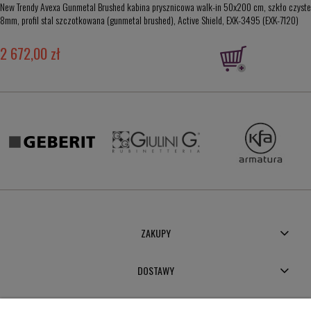
New Trendy Avexa Gunmetal Brushed kabina prysznicowa walk-in 50x200 cm, szkło czyste
8mm, profil stal szczotkowana (gunmetal brushed), Active Shield, EXK-3495 (EXK-7120)
2 672,00 zł
ZAKUPY
DOSTAWY
MOJE KONTO