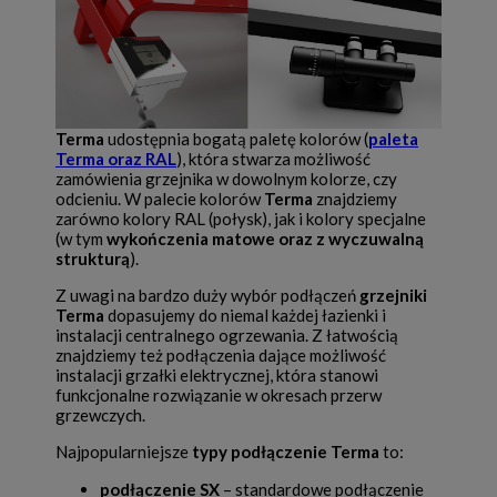
Terma
udostępnia bogatą paletę kolorów (
paleta
Terma oraz RAL
), która stwarza możliwość
zamówienia grzejnika w dowolnym kolorze, czy
odcieniu.
W palecie kolorów
Terma
znajdziemy
zarówno kolory RAL (połysk), jak i kolory specjalne
(w tym
wykończenia matowe oraz z wyczuwalną
strukturą
).
Z uwagi na bardzo duży wybór podłączeń
grzejniki
Terma
dopasujemy do niemal każdej łazienki i
instalacji centralnego ogrzewania. Z łatwością
znajdziemy też podłączenia dające możliwość
instalacji grzałki elektrycznej, która stanowi
funkcjonalne rozwiązanie w okresach przerw
grzewczych.
Najpopularniejsze
typy podłączenie Terma
to:
podłączenie SX
– standardowe podłączenie