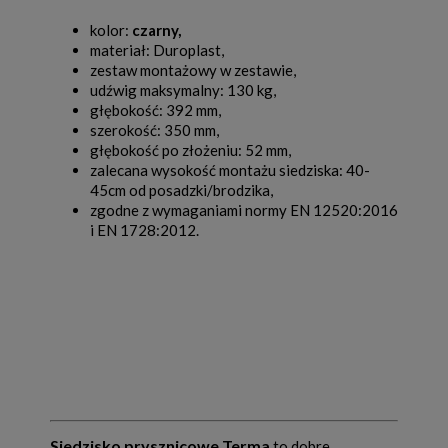
kolor:
czarny,
materiał: Duroplast,
zestaw montażowy w zestawie,
udźwig maksymalny: 130 kg,
głębokość: 392 mm,
szerokość: 350 mm,
głębokość po złożeniu: 52 mm,
zalecana wysokość montażu siedziska: 40-
45cm od posadzki/brodzika,
zgodne z wymaganiami normy EN 12520:2016
i EN 1728:2012.
Siedzisko prysznicowe Terma
to dobre