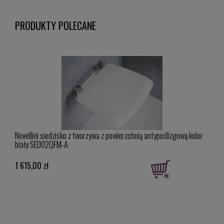
PRODUKTY POLECANE
Novellini siedzisko z tworzywa z powierzchnią antypoślizgową kolor
Novel
biały SED02QFM-A
czar
1 615,00 zł
1 61