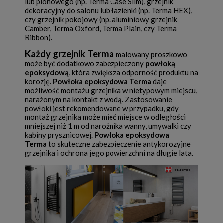
lub pionowego (np.
Terma Case Slim
), grzejnik
dekoracyjny do salonu lub łazienki (np.
Terma HEX
),
czy grzejnik pokojowy (np.
aluminiowy grzejnik
Camber
, Terma Oxford, Terma Plain, czy
Terma
Ribbon
).
Każdy grzejnik Terma
malowany proszkowo
może być dodatkowo zabezpieczony
powłoką
epoksydową
, która zwiększa odporność produktu na
korozję.
Powłoka epoksydowa Terma
daje
możliwość montażu grzejnika w nietypowym miejscu,
narażonym na kontakt z wodą. Zastosowanie
powłoki jest rekomendowane w przypadku, gdy
montaż grzejnika może mieć miejsce w odległości
mniejszej niż 1 m od narożnika wanny, umywalki czy
kabiny prysznicowej.
Powłoka epoksydowa
Terma
to skuteczne zabezpieczenie antykorozyjne
grzejnika i ochrona jego powierzchni na długie lata.