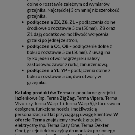
dolne o rozstawie zależnym od wymiarów
grzejnika. Najczęściej 3 cm mniej niż szerokość
grzejnika,
podłączenia ZX, Z8, Z1
– podłączenia dolne,
środkowe o rozstawie 5 cm (50mm). Z8 oraz
Z1 dają dodatkowo możliwość wkręcenia
grzałki po jednej ze stron,
podłączenia O1, O8
– podłączenie dolne z
boku o rozstawie 5 cm (50mm). Z uwagi na
tylko jeden otwór w grzejniku należy
zastosować zawór z rurką zanurzeniową,
podłączenia YL, YP
– podłączenia dolne z
boku o rozstawie 5 cm, dwa otwory w
grzejniku.
Katalog produktów Terma
to popularne grzejniki
łazienkowe (np.
Terma ZigZag
,
Terma Vipera
,
Terma
Vivo
, czy
Terma Warp T i Terma Warp S
), które swoim
designem, funkcjonalnością i możliwością
personalizacji od lat przyciągają uwagę klientów.
W
ofercie Terma
znajdziemy również grzejnik
elektryczny (np.
Terma Easy One
,
Terma Dexter
One
), grzejnik dekoracyjny do montażu poziomego