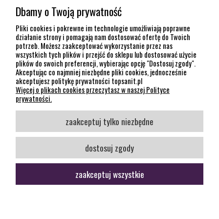
Dbamy o Twoją prywatność
POMOC
Pliki cookies i pokrewne im technologie umożliwiają poprawne
działanie strony i pomagają nam dostosować ofertę do Twoich
potrzeb. Możesz zaakceptować wykorzystanie przez nas
INFORMACJE
wszystkich tych plików i przejść do sklepu lub dostosować użycie
plików do swoich preferencji, wybierając opcję "Dostosuj zgody".
KONTAKT
Akceptując co najmniej niezbędne pliki cookies, jednocześnie
akceptujesz politykę prywatności topsanit.pl
12 307 26 20
Więcej o plikach cookies przeczytasz w naszej Polityce
Kraków, 30-704 Na Dołach 8
prywatności.
SOCIAL MEDIA
zaakceptuj tylko niezbędne
Śledź nas
dostosuj zgody
zaakceptuj wszystkie
pokaż pełną wersję strony
Sklep internetowy Shoper Premium