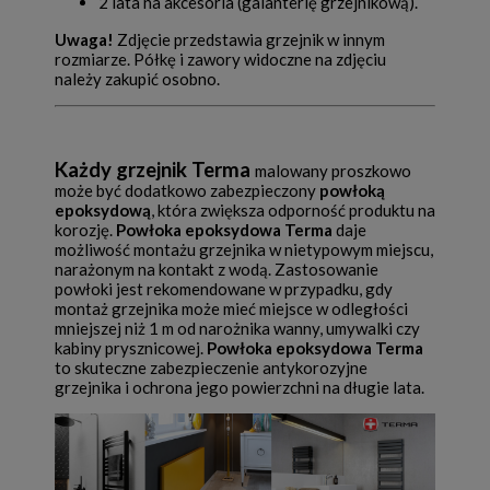
2 lata na akcesoria (galanterię grzejnikową).
Uwaga!
Zdjęcie przedstawia grzejnik w innym
rozmiarze. Półkę i zawory widoczne na zdjęciu
należy zakupić osobno.
Każdy grzejnik Terma
malowany proszkowo
może być dodatkowo zabezpieczony
powłoką
epoksydową
, która zwiększa odporność produktu na
korozję.
Powłoka epoksydowa Terma
daje
możliwość montażu grzejnika w nietypowym miejscu,
narażonym na kontakt z wodą. Zastosowanie
powłoki jest rekomendowane w przypadku, gdy
montaż grzejnika może mieć miejsce w odległości
mniejszej niż 1 m od narożnika wanny, umywalki czy
kabiny prysznicowej.
Powłoka epoksydowa Terma
to skuteczne zabezpieczenie antykorozyjne
grzejnika i ochrona jego powierzchni na długie lata.