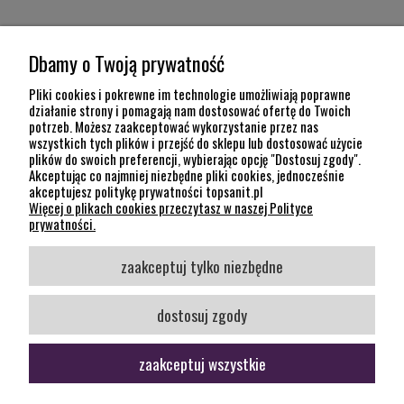
MOJE KONTO
Dbamy o Twoją prywatność
POMOC
Pliki cookies i pokrewne im technologie umożliwiają poprawne
działanie strony i pomagają nam dostosować ofertę do Twoich
potrzeb. Możesz zaakceptować wykorzystanie przez nas
INFORMACJE
wszystkich tych plików i przejść do sklepu lub dostosować użycie
plików do swoich preferencji, wybierając opcję "Dostosuj zgody".
KONTAKT
Akceptując co najmniej niezbędne pliki cookies, jednocześnie
akceptujesz politykę prywatności topsanit.pl
12 307 26 20
Więcej o plikach cookies przeczytasz w naszej Polityce
Kraków, 30-704 Na Dołach 8
prywatności.
SOCIAL MEDIA
zaakceptuj tylko niezbędne
Śledź nas
dostosuj zgody
zaakceptuj wszystkie
pokaż pełną wersję strony