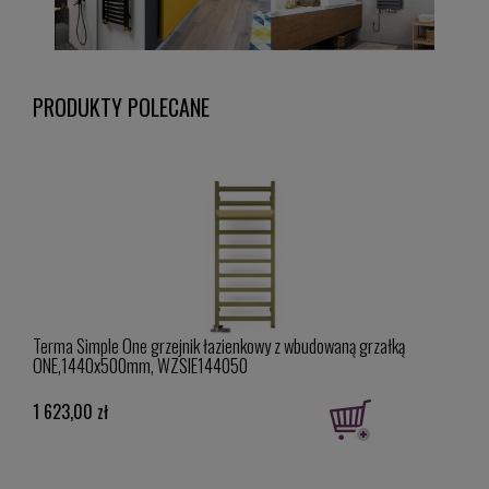
PRODUKTY POLECANE
na
Terma Simple One grzejnik łazienkowy z wbudowaną grzałką
Term
ONE,1440x500mm, WZSIE144050
960
1 623,00 zł
1 33