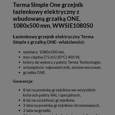
Terma Simple One grzejnik
łazienkowy elektryczny z
wbudowaną grzałką ONE,
1080x500 mm, WWSIE108050
Łazienkowy grzejnik elektryczny Terma
Simple z grzałką ONE- właściwości:
wymiary: 1080x500 mm,
moc cieplna (75/65/20ºC) 400 W,
kolory do wyboru z palety Terma Technologie,
w komplecie: odpowietrznik, zestaw mocowań,
grzałka ONE.
Gwarancja:
8 lat na powłokę grzejników we wszystkich
kolorach palety RAL i specjalnych,
8 lat na szczelność grzejników,
3 lata na powłokę grzejników chromowanych,
2 lata na grzałki,