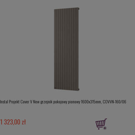
Instal Projekt Cover V New grzejnik pokojowy pionowy 1600x315mm, COVVN-160/06
1 323,00 zł