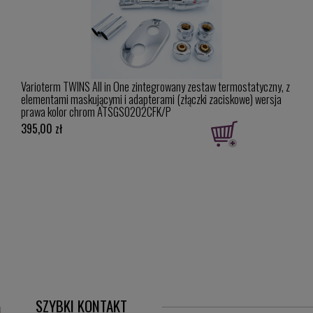
ny, z
Varioterm TWINS All in One zintegrowany zestaw termostatyczny, z
Stelr
sja
elementami maskującymi i adapterami (złączki zaciskowe) wersja
1800
prawa kolor chrom ATSGS0202CFK/P
395,00 zł
2 21
SZYBKI KONTAKT