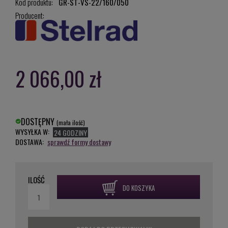
Kod produktu:
GR-ST-VS-22/160/050
Producent:
2 066,00 zł
DOSTĘPNY
(mała ilość)
WYSYŁKA W:
24 GODZINY
DOSTAWA:
sprawdź formy dostawy
ILOŚĆ
DO KOSZYKA