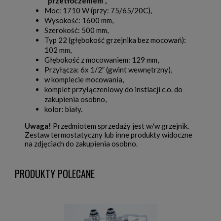
"przetłoczeniem",
Moc: 1710 W (przy: 75/65/20C),
Wysokość: 1600 mm,
Szerokość: 500 mm,
Typ 22 (głębokość grzejnika bez mocowań):
102 mm,
Głębokość z mocowaniem: 129 mm,
Przyłącza: 6x 1/2” (gwint wewnętrzny),
w komplecie mocowania,
komplet przyłączeniowy do instlacji c.o. do
zakupienia osobno,
kolor: biały.
Uwaga!
Przedmiotem sprzedaży jest w/w grzejnik.
Zestaw termostatyczny lub inne produkty widoczne
na zdjęciach do zakupienia osobno.
PRODUKTY POLECANE