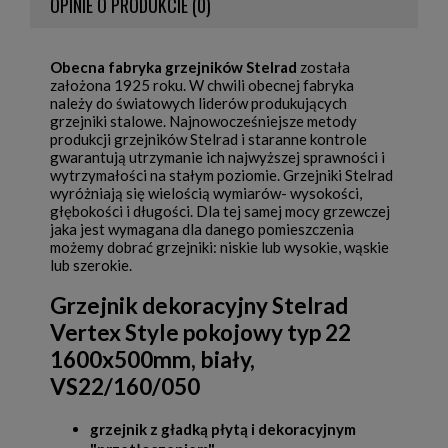
OPINIE O PRODUKCIE (0)
Obecna fabryka grzejników Stelrad
została
założona 1925 roku. W chwili obecnej fabryka
należy do światowych liderów produkujących
grzejniki stalowe. Najnowocześniejsze metody
produkcji grzejników Stelrad i staranne kontrole
gwarantują utrzymanie ich najwyższej sprawności i
wytrzymałości na stałym poziomie. Grzejniki Stelrad
wyróżniają się wielością wymiarów- wysokości,
głębokości i długości. Dla tej samej mocy grzewczej
jaka jest wymagana dla danego pomieszczenia
możemy dobrać grzejniki: niskie lub wysokie, wąskie
lub szerokie.
Grzejnik dekoracyjny Stelrad
Vertex Style
pokojowy typ 22
1600x500mm, biały,
VS22/160/050
grzejnik z gładką płytą i dekoracyjnym