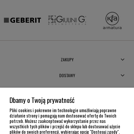
ZAKUPY
DOSTAWY
MOJE KONTO
Dbamy o Twoją prywatność
POMOC
Pliki cookies i pokrewne im technologie umożliwiają poprawne
działanie strony i pomagają nam dostosować ofertę do Twoich
potrzeb. Możesz zaakceptować wykorzystanie przez nas
INFORMACJE
wszystkich tych plików i przejść do sklepu lub dostosować użycie
plików do swoich preferencji, wybierając opcję "Dostosuj zgody".