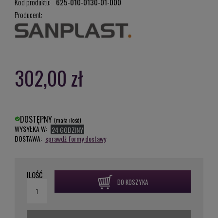
Kod produktu:
625-010-0130-01-000
Producent:
302,00 zł
DOSTĘPNY
(mała ilość)
WYSYŁKA W:
24 GODZINY
DOSTAWA:
sprawdź formy dostawy
ILOŚĆ
DO KOSZYKA