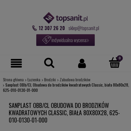
12 307 26 20
sklep@topsanit.pl
indywidualna wycena
Strona główna
Łazienka
Brodziki
Zabudowa brodzików
Sanplast OBb/CL Obudowa do brodzików kwadratowych Classic, biała 80x80x28,
625-010-0130-01-000
SANPLAST OBB/CL OBUDOWA DO BRODZIKÓW
KWADRATOWYCH CLASSIC, BIAŁA 80X80X28, 625-
010-0130-01-000