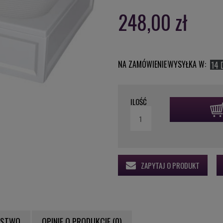
248,00 zł
NA ZAMÓWIENIE
WYSYŁKA W:
14 
ILOŚĆ
ZAPYTAJ O PRODUKT
ŃSTWO
OPINIE O PRODUKCIE (0)