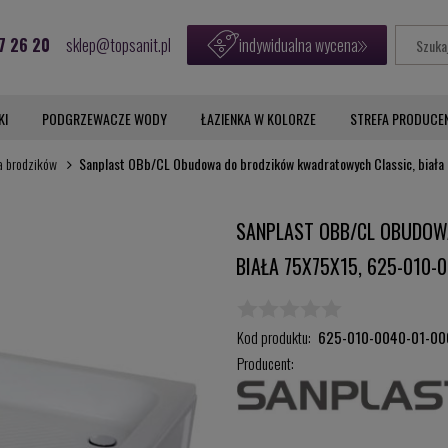
7 26 20
sklep@topsanit.pl
indywidualna wycena
KI
PODGRZEWACZE WODY
ŁAZIENKA W KOLORZE
STREFA PRODUCE
 brodzików
Sanplast OBb/CL Obudowa do brodzików kwadratowych Classic, biał
SANPLAST OBB/CL OBUDOW
BIAŁA 75X75X15, 625-010-
Kod produktu:
625-010-0040-01-00
Producent: