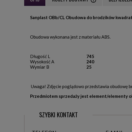
CENA NIE ZAWIERA EWE
Sanplast OBb/CL Obudowa do brodzików kwadrat
PŁATNOŚCI
Obudowa wykonana jest z materiału ABS.
Długość L
745
Wysokość A
240
Wymiar B
25
Uwaga! Zdjęcie poglądowo przedstawia obudowę brodz
Przedmiotem sprzedaży jest element/elementy o
SZYBKI KONTAKT