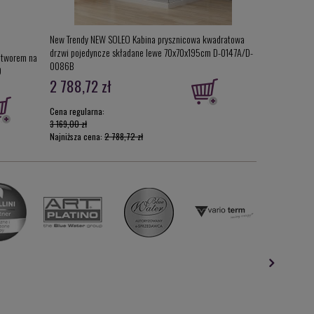
New Trendy NEW SOLEO Kabina prysznicowa kwadratowa
drzwi pojedyncze składane lewe 70x70x195cm D-0147A/D-
otworem na
Duravit Starck1
0086B
0
0065880099
2 788,72 zł
1 480,00 z
Cena regularna:
3 169,00 zł
Najniższa cena:
2 788,72 zł