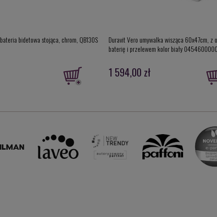
bateria bidetowa stojąca, chrom, QB130S
Duravit Vero umywalka wisząca 60x47cm, z 
baterię i przelewem kolor biały 045460000
1 594,00 zł