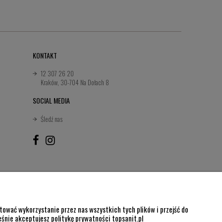
KONTAKT
12 307 26 20
Kraków, 30-704 Na Dołach 8
SOCIAL MEDIA
Śledź nas
ować wykorzystanie przez nas wszystkich tych plików i przejść do
eśnie akceptujesz politykę prywatności topsanit.pl