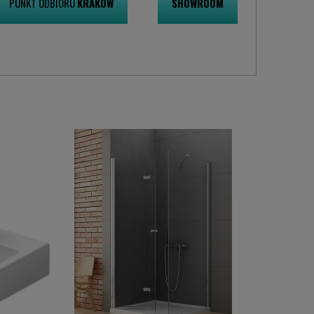
PUNKT ODBIORU
KRAKÓW
SHOWROOM