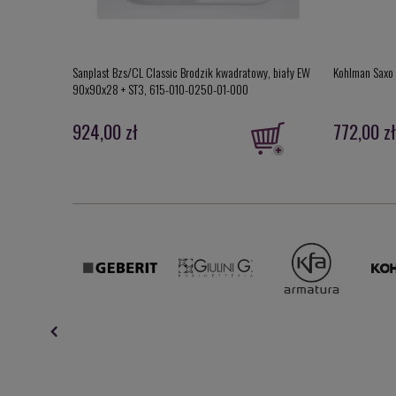
Sanplast Bzs/CL Classic Brodzik kwadratowy, biały EW
Kohlman Saxo 
90x90x28 + ST3, 615-010-0250-01-000
924,00 zł
772,00 zł