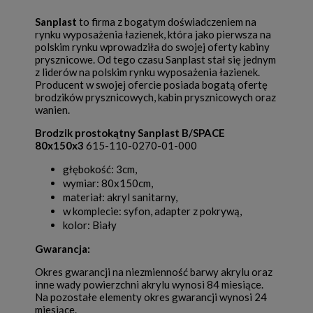
Sanplast
to firma z bogatym doświadczeniem na
rynku wyposażenia łazienek, która jako pierwsza na
polskim rynku wprowadziła do swojej oferty kabiny
prysznicowe. Od tego czasu Sanplast stał się jednym
z liderów na polskim rynku wyposażenia łazienek.
Producent w swojej ofercie posiada bogatą ofertę
brodzików prysznicowych, kabin prysznicowych oraz
wanien.
Brodzik prostokątny
Sanplast B/SPACE
80x150x3
615-110-0270-01-000
głębokość: 3cm,
wymiar: 80x150cm,
materiał: akryl sanitarny,
w komplecie: syfon, adapter z pokrywą,
kolor: Biały
Gwarancja:
Okres gwarancji na niezmienność barwy akrylu oraz
inne wady powierzchni akrylu wynosi 84 miesiące.
Na pozostałe elementy okres gwarancji wynosi 24
miesiące.