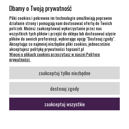
Dbamy o Twoją prywatność
POMOC
Pliki cookies i pokrewne im technologie umożliwiają poprawne
działanie strony i pomagają nam dostosować ofertę do Twoich
potrzeb. Możesz zaakceptować wykorzystanie przez nas
INFORMACJE
wszystkich tych plików i przejść do sklepu lub dostosować użycie
plików do swoich preferencji, wybierając opcję "Dostosuj zgody".
KONTAKT
Akceptując co najmniej niezbędne pliki cookies, jednocześnie
akceptujesz politykę prywatności topsanit.pl
12 307 26 20
Więcej o plikach cookies przeczytasz w naszej Polityce
Kraków, 30-704 Na Dołach 8
prywatności.
SOCIAL MEDIA
zaakceptuj tylko niezbędne
Śledź nas
dostosuj zgody
zaakceptuj wszystkie
pokaż pełną wersję strony
Sklep internetowy Shoper Premium