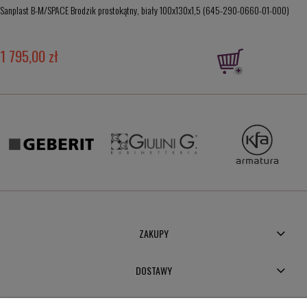
Sanplast B-M/SPACE Brodzik prostokątny, biały 100x130x1,5 (645-290-0660-01-000)
1 795,00 zł
ZAKUPY
DOSTAWY
MOJE KONTO