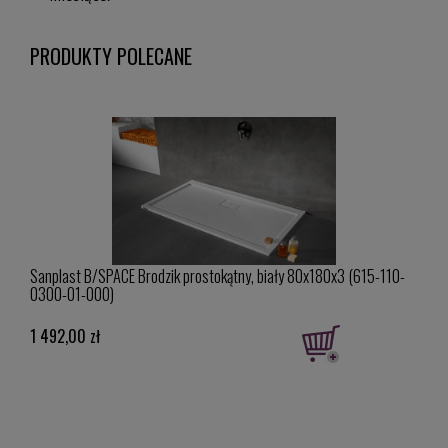
PRODUKTY POLECANE
10-
Sanplast B/SPACE Brodzik prostokątny, biały 80x180x3 (615-110-
Sanp
0300-01-000)
0150
1 492,00 zł
1 51