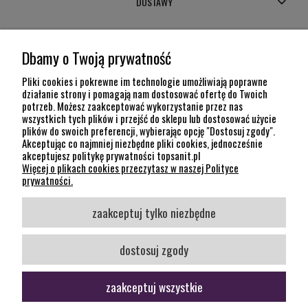
DOSTAWY
MOJE KONTO
Dbamy o Twoją prywatność
POMOC
Pliki cookies i pokrewne im technologie umożliwiają poprawne
działanie strony i pomagają nam dostosować ofertę do Twoich
potrzeb. Możesz zaakceptować wykorzystanie przez nas
INFORMACJE
wszystkich tych plików i przejść do sklepu lub dostosować użycie
plików do swoich preferencji, wybierając opcję "Dostosuj zgody".
KONTAKT
Akceptując co najmniej niezbędne pliki cookies, jednocześnie
akceptujesz politykę prywatności topsanit.pl
12 307 26 20
Więcej o plikach cookies przeczytasz w naszej Polityce
Kraków, 30-704 Na Dołach 8
prywatności.
SOCIAL MEDIA
zaakceptuj tylko niezbędne
Śledź nas
dostosuj zgody
zaakceptuj wszystkie
pokaż pełną wersję strony