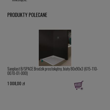
PRODUKTY POLECANE
0-
Sanplast B/SPACE Brodzik prostokątny, biały 80x90x3 (615-110-
Sanpl
0070-01-000)
Pro 
1 008,00 zł
1 27