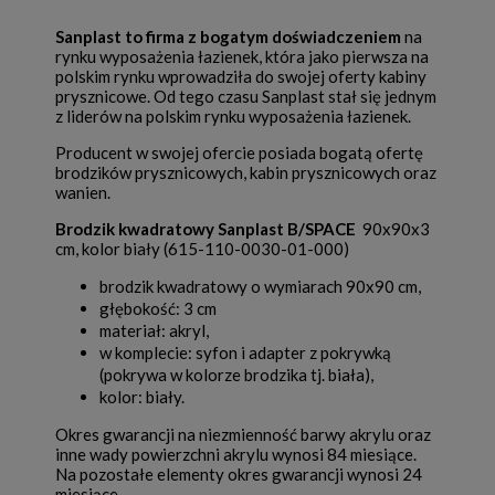
Sanplast to firma z bogatym doświadczeniem
na
rynku wyposażenia łazienek, która jako pierwsza na
polskim rynku wprowadziła do swojej oferty kabiny
prysznicowe. Od tego czasu Sanplast stał się jednym
z liderów na polskim rynku wyposażenia łazienek.
Producent w swojej ofercie posiada bogatą ofertę
brodzików prysznicowych, kabin prysznicowych oraz
wanien.
Brodzik kwadratowy Sanplast B/SPACE
90x90x3
cm, kolor biały (615-110-0030-01-000)
brodzik kwadratowy o wymiarach 90x90 cm,
głębokość: 3 cm
materiał: akryl,
w komplecie: syfon i adapter z pokrywką
(pokrywa w kolorze brodzika tj. biała),
kolor: biały.
Okres gwarancji na niezmienność barwy akrylu oraz
inne wady powierzchni akrylu wynosi 84 miesiące.
Na pozostałe elementy okres gwarancji wynosi 24
miesiące.