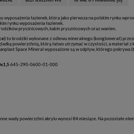
NTUALNYCH KOSZTÓW
u wyposażenia łazienek, która jako pierwsza na polskim rynku wpro
lskim rynku wyposażenia łazienek.
brodzików prysznicowych, kabin prysznicowych oraz wanien.
ce)
to brodziki wykonane z odlewu mineralnego (konglomerat) prze
gładką powierzchnią, którą łatwo utrzymać w czystości, a materiał
Sanplast Space Mineral wyposażone są w odpływ, którego pokrywa (tzw
x1,5
645-290-0600-01-000
inne wady powierzchni akrylu wynosi 84 miesiące. Na pozostałe ele