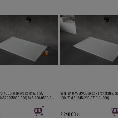
/SPACE Brodzik prostokątny, biały
Sanplast B-M/SPACE Brodzik prostokątny, bi
(645290059001000) 645-290-0590-01-
100x170x1,5 (645-290-0700-01-000)
ł
2 240,00 zł