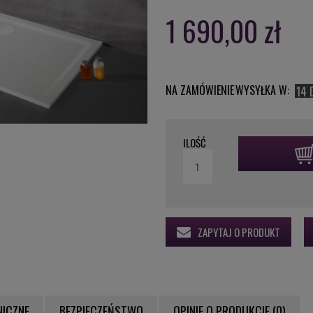
1 690,00 zł
NA ZAMÓWIENIE
WYSYŁKA W:
14 
ILOŚĆ
ZAPYTAJ O PRODUKT
NICZNE
BEZPIECZEŃSTWO
OPINIE O PRODUKCIE (0)