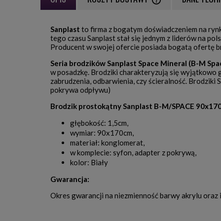
CENA NIE ZAWIERA EWE
Sanplast
to firma z bogatym doświadczeniem na rynk
PŁATNOŚCI
tego czasu Sanplast stał się jednym z liderów na po
Producent w swojej ofercie posiada bogatą ofertę 
Seria brodzików Sanplast Space Mineral (B-M Spa
w posadzkę. Brodziki charakteryzują się wyjątkowo 
zabrudzenia, odbarwienia, czy ścieralność. Brodziki 
pokrywa odpływu)
Brodzik prostokątny
Sanplast B-M/SPACE 90x170
głębokość: 1,5cm,
wymiar: 90x170cm,
materiał: konglomerat,
w komplecie: syfon, adapter z pokrywą,
kolor: Biały
Gwarancja:
Okres gwarancji na niezmienność barwy akrylu oraz 