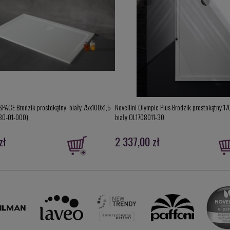
SPACE Brodzik prostokątny, biały 75x100x1,5
Novellini Olympic Plus Brodzik prostokątny 1
30-01-000)
biały OL1708011-30
zł
2 337,00 zł