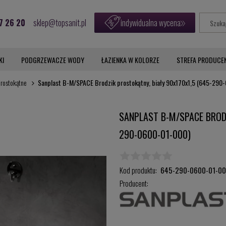
7 26 20
sklep@topsanit.pl
indywidualna wycena
KI
PODGRZEWACZE WODY
ŁAZIENKA W KOLORZE
STREFA PRODUCE
prostokątne
Sanplast B-M/SPACE Brodzik prostokątny, biały 90x170x1,5 (645-290
SANPLAST B-M/SPACE BRODZ
290-0600-01-000)
Kod produktu:
645-290-0600-01-0
Producent: