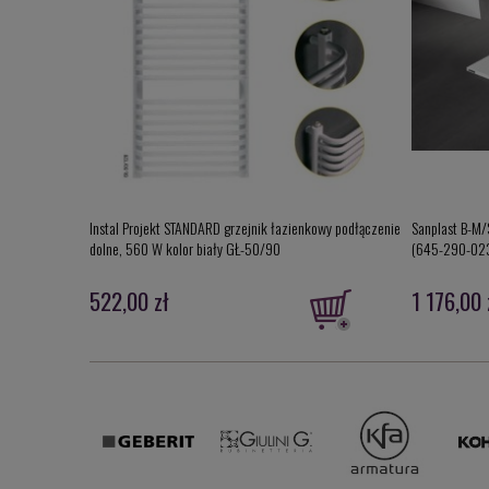
Instal Projekt STANDARD grzejnik łazienkowy podłączenie
Sanplast B-M/
dolne, 560 W kolor biały GŁ-50/90
(645-290-02
522,00 zł
1 176,00 