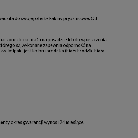
wadziła do swojej oferty kabiny prysznicowe. Od
znaczone do montażu na posadzce lub do wpuszczenia
 z którego są wykonane zapewnia odporność na
. kołpak) jest koloru brodzika (biały brodzik, biała
menty okres gwarancji wynosi 24 miesiące.