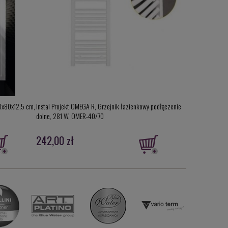
70x80x12,5 cm,
Instal Projekt OMEGA R, Grzejnik łazienkowy podłączenie
Instal Projekt R
dolne, 281 W, OMER-40/70
do wyboru z pale
242,00 zł
551,00 zł