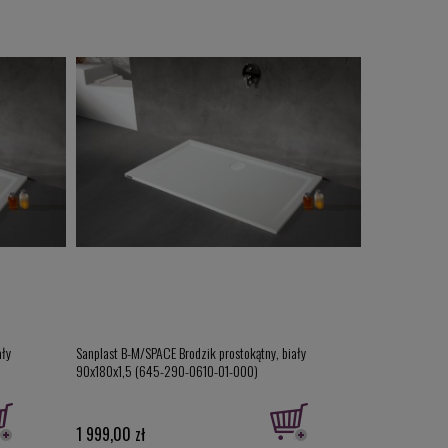
ały
Sanplast B-M/SPACE Brodzik prostokątny, biały
Sanplast B-M/SP
90x180x1,5 (645-290-0610-01-000)
100x180x1,5 (
1 999,00 zł
2 464,00 zł