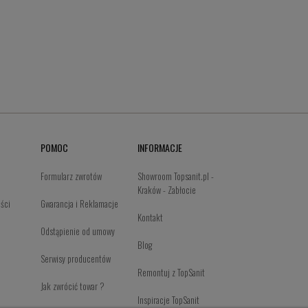
POMOC
INFORMACJE
Formularz zwrotów
Showroom Topsanit.pl -
Kraków - Zabłocie
ości
Gwarancja i Reklamacje
Kontakt
Odstąpienie od umowy
Blog
Serwisy producentów
Remontuj z TopSanit
Jak zwrócić towar ?
Inspiracje TopSanit