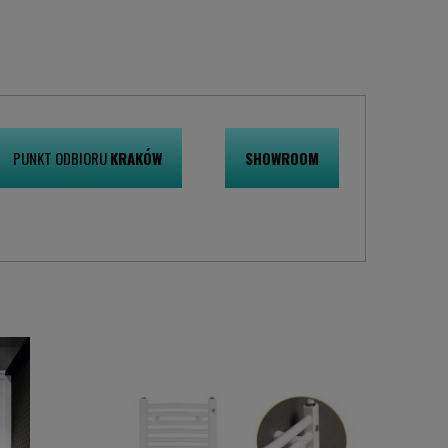
PUNKT ODBIORU
KRAKÓW
SHOWROOM