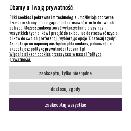
Dbamy o Twoją prywatność
POMOC
Pliki cookies i pokrewne im technologie umożliwiają poprawne
działanie strony i pomagają nam dostosować ofertę do Twoich
potrzeb. Możesz zaakceptować wykorzystanie przez nas
INFORMACJE
wszystkich tych plików i przejść do sklepu lub dostosować użycie
plików do swoich preferencji, wybierając opcję "Dostosuj zgody".
KONTAKT
Akceptując co najmniej niezbędne pliki cookies, jednocześnie
akceptujesz politykę prywatności topsanit.pl
12 307 26 20
Więcej o plikach cookies przeczytasz w naszej Polityce
Kraków, 30-704 Na Dołach 8
prywatności.
SOCIAL MEDIA
zaakceptuj tylko niezbędne
Śledź nas
dostosuj zgody
zaakceptuj wszystkie
pokaż pełną wersję strony
Sklep internetowy Shoper Premium