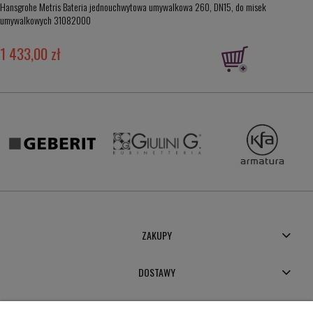
Hansgrohe Metris Bateria jednouchwytowa umywalkowa 260, DN15, do misek
umywalkowych 31082000
1 433,00 zł
ZAKUPY
DOSTAWY
MOJE KONTO