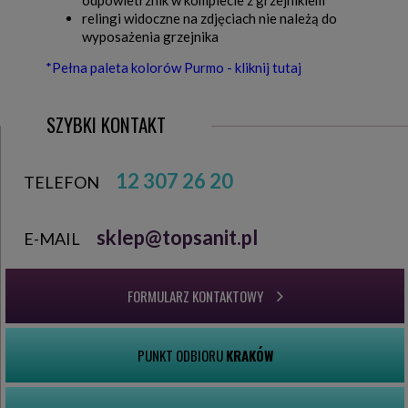
odpowietrznik w komplecie z grzejnikiem
relingi widoczne na zdjęciach nie należą do
wyposażenia grzejnika
*Pełna paleta kolorów Purmo - kliknij tutaj
SZYBKI KONTAKT
12 307 26 20
TELEFON
sklep@topsanit.pl
E-MAIL
FORMULARZ KONTAKTOWY
PUNKT ODBIORU
KRAKÓW