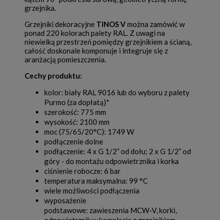
grzejnika.
Grzejniki dekoracyjne
TINOS V
można zamówić w
ponad 220 kolorach palety RAL. Z uwagi na
niewielką przestrzeń pomiędzy grzejnikiem a ścianą,
całość doskonale komponuje i integruje się z
aranżacją pomieszczenia.
Cechy produktu:
kolor: biały RAL 9016 lub do wyboru z palety
Purmo (za dopłatą)*
szerokość: 775 mm
wysokość: 2100 mm
moc (75/65/20°C): 1749 W
podłączenie dolne
podłączenie: 4 x G 1/2” od dołu; 2 x G 1/2” od
góry - do montażu odpowietrznika i korka
ciśnienie robocze: 6 bar
temperatura maksymalna: 99 °C
wiele możliwości podłączenia
wyposażenie
podstawowe: zawieszenia MCW-V, korki,