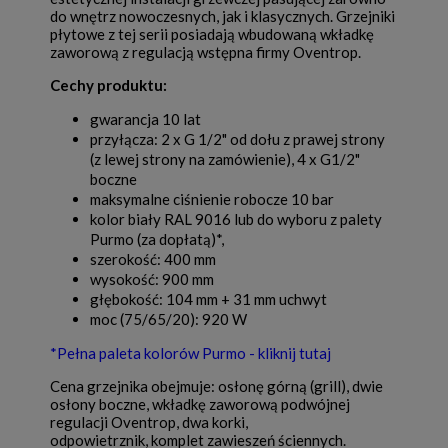
do wnętrz nowoczesnych, jak i klasycznych. Grzejniki
płytowe z tej serii posiadają wbudowaną wkładkę
zaworową z regulacją wstępna firmy Oventrop.
Cechy produktu:
gwarancja 10 lat
przyłącza: 2 x G 1/2" od dołu z prawej strony
(z lewej strony na zamówienie), 4 x G1/2"
boczne
maksymalne ciśnienie robocze 10 bar
kolor biały RAL 9016 lub do wyboru z palety
Purmo (za dopłatą)*,
szerokość: 400 mm
wysokość: 900 mm
głębokość: 104 mm + 31 mm uchwyt
moc (75/65/20): 920 W
*Pełna paleta kolorów Purmo - kliknij tutaj
Cena grzejnika obejmuje: osłonę górną (grill), dwie
osłony boczne, wkładkę zaworową podwójnej
regulacji Oventrop, dwa korki,
odpowietrznik, komplet zawieszeń ściennych.