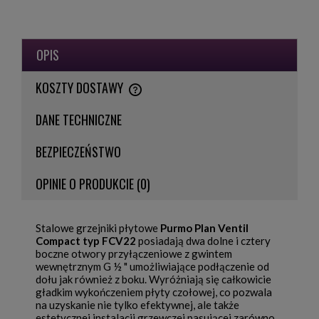
OPIS
KOSZTY DOSTAWY
CENA NIE ZAWIERA EWENTUALNYCH KOSZTÓW PŁATNOŚCI
DANE TECHNICZNE
BEZPIECZEŃSTWO
OPINIE O PRODUKCIE (0)
Stalowe grzejniki płytowe
Purmo Plan Ventil
Compact typ FCV22
posiadają dwa dolne i cztery
boczne otwory przyłączeniowe z gwintem
wewnętrznym G ½ " umożliwiające podłączenie od
dołu jak również z boku. Wyróżniają się całkowicie
gładkim wykończeniem płyty czołowej, co pozwala
na uzyskanie nie tylko efektywnej, ale także
estetycznej instalacji grzewczej pasującej zarówno