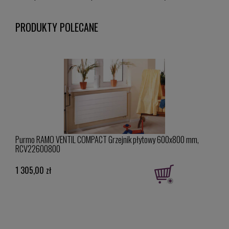
PRODUKTY POLECANE
Purmo RAMO VENTIL COMPACT Grzejnik płytowy 600x800 mm,
PURM
RCV22600800
biał
1 305,00 zł
537,