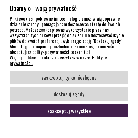
Dbamy o Twoją prywatność
POMOC
Pliki cookies i pokrewne im technologie umożliwiają poprawne
działanie strony i pomagają nam dostosować ofertę do Twoich
potrzeb. Możesz zaakceptować wykorzystanie przez nas
INFORMACJE
wszystkich tych plików i przejść do sklepu lub dostosować użycie
plików do swoich preferencji, wybierając opcję "Dostosuj zgody".
KONTAKT
Akceptując co najmniej niezbędne pliki cookies, jednocześnie
akceptujesz politykę prywatności topsanit.pl
12 307 26 20
Więcej o plikach cookies przeczytasz w naszej Polityce
Kraków, 30-704 Na Dołach 8
prywatności.
SOCIAL MEDIA
zaakceptuj tylko niezbędne
Śledź nas
dostosuj zgody
zaakceptuj wszystkie
pokaż pełną wersję strony
Sklep internetowy Shoper Premium