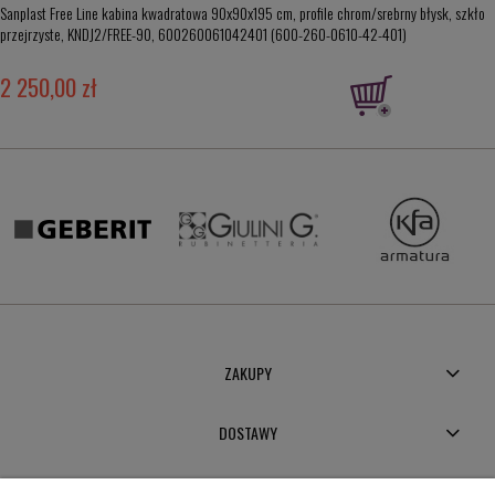
Sanplast Free Line kabina kwadratowa 90x90x195 cm, profile chrom/srebrny błysk, szkło
przejrzyste, KNDJ2/FREE-90, 600260061042401 (600-260-0610-42-401)
2 250,00 zł
ZAKUPY
DOSTAWY
MOJE KONTO