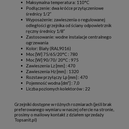
Maksymalna temperatura: 110°C
Podłączenie: dwa króćce przyłączeniowe
średnicy 1/2”
Wyposażenie: zawieszenia o regulowanej
odległości grzejnika od ściany odpowietrznik
ręczny średnicy 1/8”
Zastosowanie: wodne instalacje centralnego
ogrzewania
Kolor: Biały (RAL9016)
Moc [W] 75/65/20°C : 780
Moc [W] 90/70/ 20°C : 975
Zawieszenia Lz [mm] : 470
Zawieszenia Hz [mm] : 1320
Rozstaw przyłączy Lp [mm] : 470
Pojemność wodna [dm³] : 7,0
Liczba poziomych kolektorów : 22
Grzejniki dostępne w różnych rozmiarach (jeśli brak
preferowanego wymiaru w naszej ofercie na stronie,
prosimy o mailowy kontakt z działem sprzedaży
Topsanit.pl)