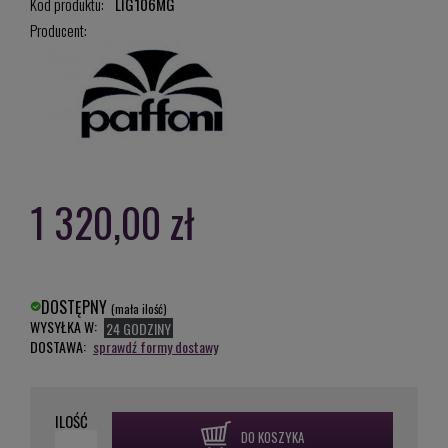
Kod produktu:
LIG106MG
Producent:
1 320,00 zł
DOSTĘPNY
(mała ilość)
WYSYŁKA W:
24 GODZINY
DOSTAWA:
sprawdź formy dostawy
ILOŚĆ
DO KOSZYKA