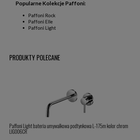
Popularne Kolekcje Paffoni:
Paffoni Rock
Paffoni Elle
Paffoni Light
PRODUKTY POLECANE
Paffoni Light bateria umywalkowa podtynkowa L-175m kolor chrom
Paffo
LIG006CR
LIG1