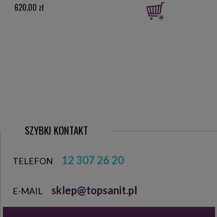
620,00 zł
555,
SZYBKI KONTAKT
12 307 26 20
TELEFON
sklep@topsanit.pl
E-MAIL