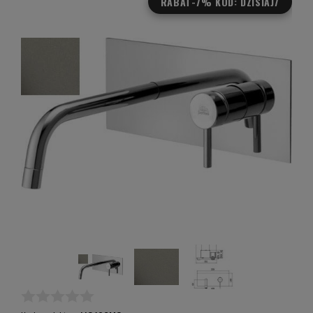
RABAT
-7% KOD: DZISIAJ7