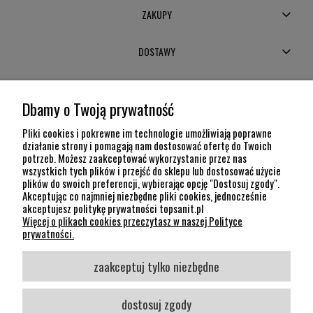
ZAKUPY
DOSTAWY
MOJE KONTO
Dbamy o Twoją prywatność
POMOC
Pliki cookies i pokrewne im technologie umożliwiają poprawne
działanie strony i pomagają nam dostosować ofertę do Twoich
potrzeb. Możesz zaakceptować wykorzystanie przez nas
INFORMACJE
wszystkich tych plików i przejść do sklepu lub dostosować użycie
plików do swoich preferencji, wybierając opcję "Dostosuj zgody".
KONTAKT
Akceptując co najmniej niezbędne pliki cookies, jednocześnie
akceptujesz politykę prywatności topsanit.pl
12 307 26 20
Więcej o plikach cookies przeczytasz w naszej Polityce
Kraków, 30-704 Na Dołach 8
prywatności.
SOCIAL MEDIA
zaakceptuj tylko niezbędne
Śledź nas
dostosuj zgody