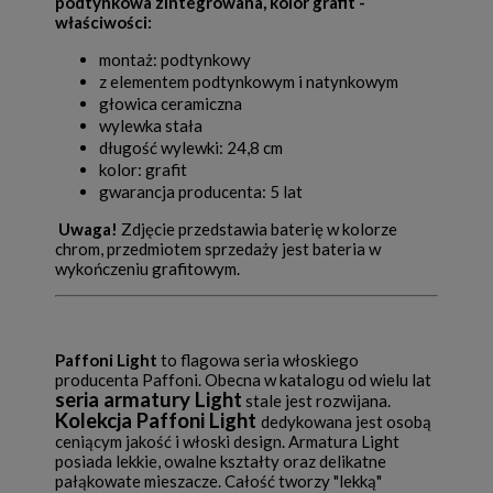
podtynkowa zintegrowana, kolor grafit -
właściwości:
montaż: podtynkowy
z elementem podtynkowym i natynkowym
głowica ceramiczna
wylewka stała
długość wylewki: 24,8 cm
kolor: grafit
gwarancja producenta: 5 lat
Uwaga!
Zdjęcie przedstawia baterię w kolorze
chrom, przedmiotem sprzedaży jest bateria w
wykończeniu grafitowym.
Paffoni Light
to flagowa seria włoskiego
producenta Paffoni. Obecna w katalogu od wielu lat
seria armatury Light
stale jest rozwijana.
Kolekcja Paffoni Light
dedykowana jest osobą
ceniącym jakość i włoski design. Armatura Light
posiada lekkie, owalne kształty oraz delikatne
pałąkowate mieszacze. Całość tworzy "lekką"