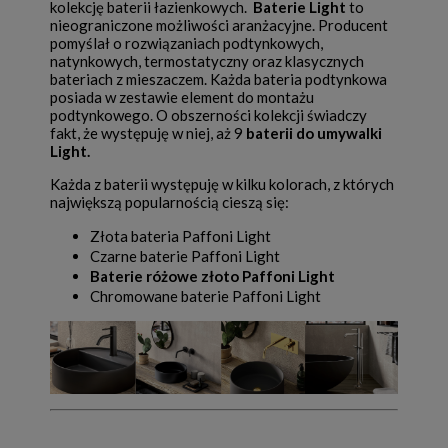
kolekcję baterii łazienkowych.
Baterie Light
to
nieograniczone możliwości aranżacyjne. Producent
pomyślał o rozwiązaniach podtynkowych,
natynkowych, termostatyczny oraz klasycznych
bateriach z mieszaczem. Każda bateria podtynkowa
posiada w zestawie element do montażu
podtynkowego. O obszerności kolekcji świadczy
fakt, że występuję w niej, aż 9
baterii do umywalki
Light.
Każda z baterii występuję w kilku kolorach, z których
największą popularnością cieszą się:
Złota bateria Paffoni Light
Czarne baterie Paffoni Light
Baterie różowe złoto Paffoni Light
Chromowane baterie Paffoni Light