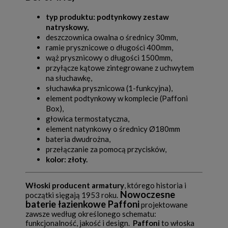
typ produktu: podtynkowy zestaw
natryskowy,
deszczownica owalna o średnicy 30mm,
ramie prysznicowe o długości 400mm,
wąż prysznicowy o długości 1500mm,
przyłącze kątowe zintegrowane z uchwytem
na słuchawkę,
słuchawka prysznicowa (1-funkcyjna),
element podtynkowy w komplecie (Paffoni
Box),
głowica termostatyczna,
element natynkowy o średnicy Ø180mm
bateria dwudrożna,
przełączanie za pomocą przycisków,
kolor: złoty.
Włoski producent armatury
, którego historia i
Nowoczesne
początki sięgają 1953 roku.
baterie łazienkowe Paffoni
projektowane
zawsze według określonego schematu:
funkcjonalność, jakość i design.
Paffoni
to włoska