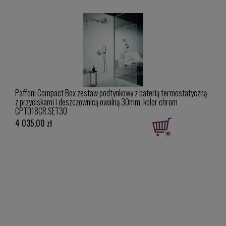
Paffoni Compact Box zestaw podtynkowy z baterią termostatyczną
Paff
9CR
z przyciskami i deszczownicą owalną 30mm, kolor chrom
wann
CPT018CR.SET30
CPT
4 035,00 zł
4 60