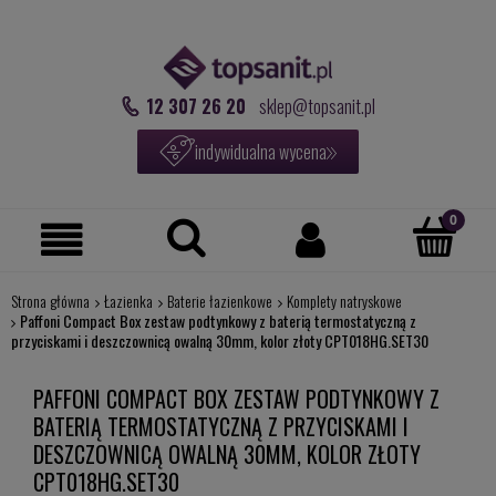
12 307 26 20
sklep@topsanit.pl
indywidualna wycena
Strona główna
Łazienka
Baterie łazienkowe
Komplety natryskowe
Paffoni Compact Box zestaw podtynkowy z baterią termostatyczną z
przyciskami i deszczownicą owalną 30mm, kolor złoty CPT018HG.SET30
PAFFONI COMPACT BOX ZESTAW PODTYNKOWY Z
BATERIĄ TERMOSTATYCZNĄ Z PRZYCISKAMI I
DESZCZOWNICĄ OWALNĄ 30MM, KOLOR ZŁOTY
CPT018HG.SET30