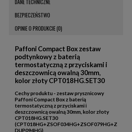
DANE TECHNICZNE
BEZPIECZEŃSTWO
OPINIE O PRODUKCIE (0)
Paffoni Compact Box zestaw
podtynkowy z baterią
termostatyczną z przyciskami i
deszczownicą owalną 30mm,
kolor złoty CPT018HG.SET30
Cechy produktu - zestaw prysznicowy
Paffoni Compact Box z baterią
termostatyczną z przyciskami i
deszczownicą owalną 30mm, kolor złoty
CPT018HG.SET30
(CPT018HG+ZSOF034HG+ZSOF079HG+Z
DUP094HG)