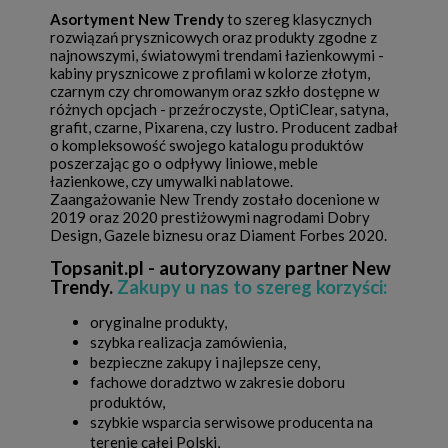
Asortyment New Trendy
to szereg klasycznych
rozwiązań prysznicowych oraz produkty zgodne z
najnowszymi, światowymi trendami łazienkowymi -
kabiny prysznicowe z profilami w kolorze złotym,
czarnym czy chromowanym oraz szkło dostępne w
różnych opcjach - przeźroczyste, OptiClear, satyna,
grafit, czarne, Pixarena, czy lustro. Producent zadbał
o kompleksowość swojego katalogu produktów
poszerzając go o odpływy liniowe, meble
łazienkowe, czy umywalki nablatowe.
Zaangażowanie New Trendy zostało docenione w
2019 oraz 2020 prestiżowymi nagrodami Dobry
Design, Gazele biznesu oraz Diament Forbes 2020.
Topsanit.pl - autoryzowany partner New
Trendy.
Zakupy u nas to szereg korzyści:
oryginalne produkty,
szybka realizacja zamówienia,
bezpieczne zakupy i najlepsze ceny,
fachowe doradztwo w zakresie doboru
produktów,
szybkie wsparcia serwisowe producenta na
terenie całej Polski,