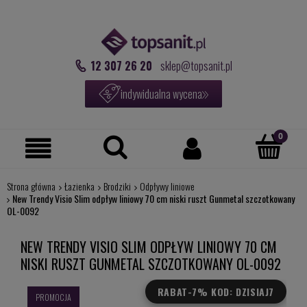
12 307 26 20
sklep@topsanit.pl
indywidualna wycena
Strona główna
Łazienka
Brodziki
Odpływy liniowe
New Trendy Visio Slim odpływ liniowy 70 cm niski ruszt Gunmetal szczotkowany
OL-0092
NEW TRENDY VISIO SLIM ODPŁYW LINIOWY 70 CM
NISKI RUSZT GUNMETAL SZCZOTKOWANY OL-0092
RABAT
-7% KOD: DZISIAJ7
PROMOCJA