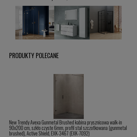
PRODUKTY POLECANE
in
New Trendy Avexa Gunmetal Brushed kabina prysznicowa walk-in
New 
metal
90x200 cm, szkło czyste 6mm, profil stal szczotkowana (gunmetal
100x
brushed), Active Shield, EXK-3467 (EXK-7092)
(gun