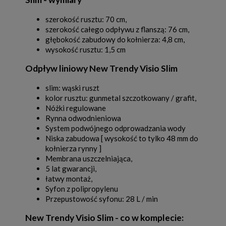
szerokość rusztu: 70 cm,
szerokość całego odpływu z flanszą: 76 cm,
głębokość zabudowy do kołnierza: 4,8 cm,
wysokość rusztu: 1,5 cm
Odpływ liniowy New Trendy Visio Slim
slim: wąski ruszt
kolor rusztu: gunmetal szczotkowany / grafit,
Nóżki regulowane
Rynna odwodnieniowa
System podwójnego odprowadzania wody
Niska zabudowa [ wysokość to tylko 48 mm do
kołnierza rynny ]
Membrana uszczelniająca,
5 lat gwarancji,
łatwy montaż,
Syfon z polipropylenu
Przepustowość syfonu: 28 L / min
New Trendy Visio Slim - co w komplecie: