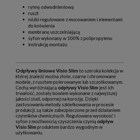
rynnę odwodnieniową
ruszt
nóżki regulowane z mocowaniem i elementami
do kotwienia
membranę uszczelniającą
syfon wykonany w 100% z polipropylenu
instrukcję montażu
Odpływy liniowe Visio Slim
to szeroka kolekcja w
której znaleźć można złote, czarne i chromowane
modele, z rusztem polerowanym lub szczotkowanym.
Cechą wyróżniającą
odpływy Visio Slim
jest ich
trwałość, zostały bowiem wykonane z najwyższej
jakości stali, odpornej na korozję. Dzięki
zastosowaniu metody szkiełkowania w procesie
produkcji, są także zabezpieczone przed działaniem
czynników chemicznych. Regulowana wysokość i
syfon z możliwością czyszczenia czynią
odpływ
Visio Slim
produktem bardzo wygodnym w
użytkowaniu.