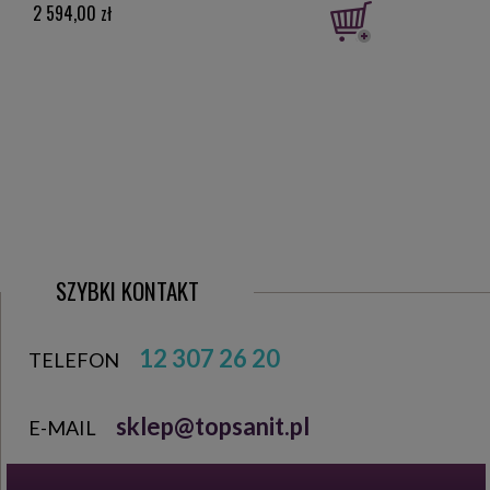
2 594,00 zł
2 66
SZYBKI KONTAKT
12 307 26 20
TELEFON
sklep@topsanit.pl
E-MAIL