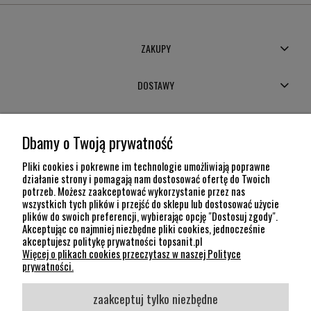
ZAKUPY
DOSTAWY
MOJE KONTO
Dbamy o Twoją prywatność
POMOC
Pliki cookies i pokrewne im technologie umożliwiają poprawne
działanie strony i pomagają nam dostosować ofertę do Twoich
potrzeb. Możesz zaakceptować wykorzystanie przez nas
INFORMACJE
wszystkich tych plików i przejść do sklepu lub dostosować użycie
plików do swoich preferencji, wybierając opcję "Dostosuj zgody".
KONTAKT
Akceptując co najmniej niezbędne pliki cookies, jednocześnie
akceptujesz politykę prywatności topsanit.pl
12 307 26 20
Więcej o plikach cookies przeczytasz w naszej Polityce
Kraków, 30-704 Na Dołach 8
prywatności.
SOCIAL MEDIA
zaakceptuj tylko niezbędne