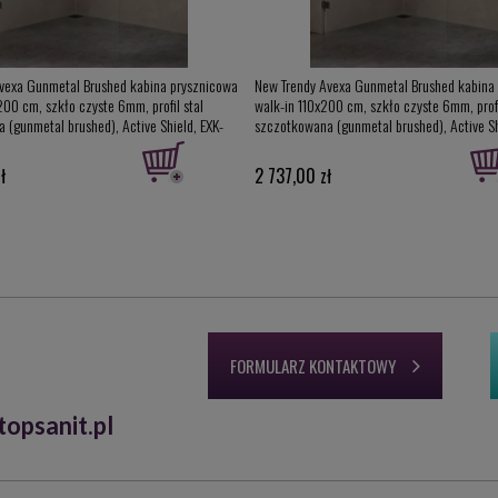
vexa Gunmetal Brushed kabina prysznicowa
New Trendy Avexa Gunmetal Brushed kabina
200 cm, szkło czyste 6mm, profil stal
walk-in 110x200 cm, szkło czyste 6mm, profi
 (gunmetal brushed), Active Shield, EXK-
szczotkowana (gunmetal brushed), Active Sh
093)
3469 (EXK-7094)
ł
2 737,00 zł
FORMULARZ KONTAKTOWY
opsanit.pl