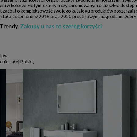
lami w kolorze złotym, czarnym czy chromowanym oraz szkło dostępne
cent zadbał o kompleksowość swojego katalogu produktów poszerzając
stało docenione w 2019 oraz 2020 prestiżowymi nagrodami Dobry D
Trendy.
Zakupy u nas to szereg korzyści:
tów,
nie całej Polski,