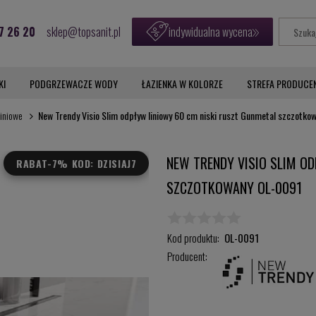
7 26 20
sklep@topsanit.pl
indywidualna wycena
KI
PODGRZEWACZE WODY
ŁAZIENKA W KOLORZE
STREFA PRODUCE
iniowe
New Trendy Visio Slim odpływ liniowy 60 cm niski ruszt Gunmetal szczotk
NEW TRENDY VISIO SLIM O
RABAT
-7% KOD: DZISIAJ7
SZCZOTKOWANY OL-0091
Kod produktu:
OL-0091
Producent: