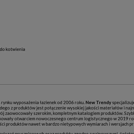
do kotwienia
a rynku wyposażenia łazienek od 2006 roku.
New Trendy
specjalizuj
dego z produktów jest połączenie wysokiej jakości materiałów i na
wój zaowocowały szerokim, kompletnym katalogiem produktów. Szybk
tkowały otwarciem nowoczesnego centrum logistycznego w 2019 ro
ości produktów nawet w bardzo nietypowych wymiarach i wersjach p
związań prysznicowych oraz produkty zgodne z najnowszymi, świat