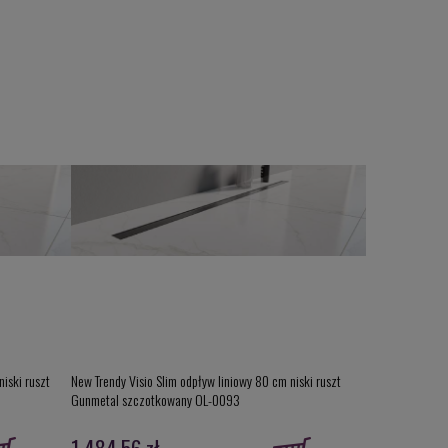
niski ruszt
New Trendy Visio Slim odpływ liniowy 80 cm niski ruszt
Grohe Grohther
Gunmetal szczotkowany OL-0093
termostatem, k
1 484,56 zł
655,00 zł