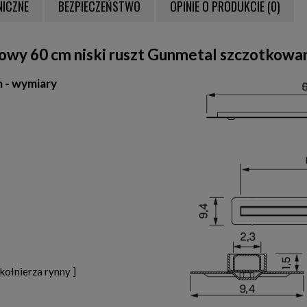
NICZNE
BEZPIECZEŃSTWO
OPINIE O PRODUKCIE (0)
NTUALNYCH KOSZTÓW
iowy 60 cm niski ruszt Gunmetal szczotkow
m - wymiary
kołnierza rynny ]