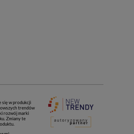
e się w produkcji
jnowszych trendów
i rozwój marki
ku. Zmiany te
roduktu.
owymi