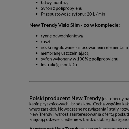
łatwy montaż,
Syfon z polipropylenu
Przepustowość syfonu: 28 L / min
New Trendy Visio Slim - co w komplecie:
rynnę odwodnieniową
ruszt
nóżki regulowane z mocowaniem i elementami 
membranę uszczelniającą
syfon wykonany w 100% z polipropylenu
instrukcję montażu
Polski producent New Trendy
jest obecny n
kabin prysznicowych i brodzików. Cechą wspólną każ
wnętrzarskich. Nowoczesne rozwiązania i stały roz
New Trendy i wzrost zainteresowania ofertą posku
znajdują odzwierciedlenie w bardzo dobrej dostępn
Asortyment New Trendy
to szereg klasycznych ro