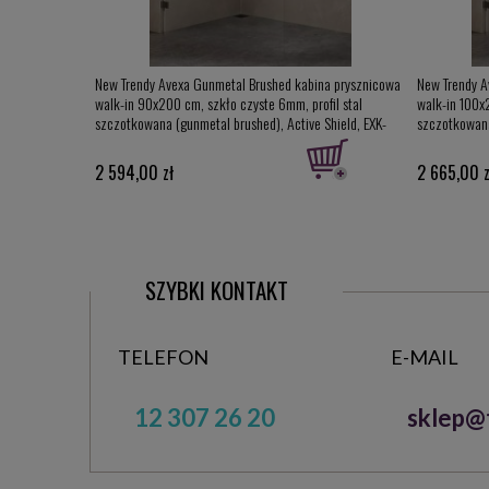
na prysznicowa
New Trendy Avexa Gunmetal Brushed kabina prysznicowa
New Trendy A
il stal
walk-in 90x200 cm, szkło czyste 6mm, profil stal
walk-in 100x
Shield, EXK-
szczotkowana (gunmetal brushed), Active Shield, EXK-
szczotkowana
3467 (EXK-7092)
3468 (EXK-7
2 594,00 zł
2 665,00 z
SZYBKI KONTAKT
TELEFON
E-MAIL
12 307 26 20
sklep@t