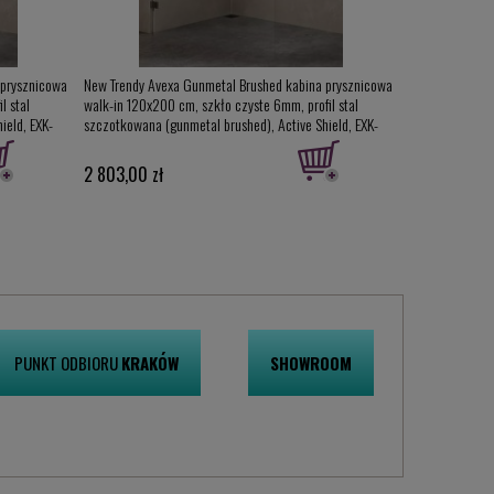
 prysznicowa
New Trendy Avexa Gunmetal Brushed kabina prysznicowa
l stal
walk-in 120x200 cm, szkło czyste 6mm, profil stal
ield, EXK-
szczotkowana (gunmetal brushed), Active Shield, EXK-
3470 (EXK-7095)
2 803,00 zł
PUNKT ODBIORU
KRAKÓW
SHOWROOM