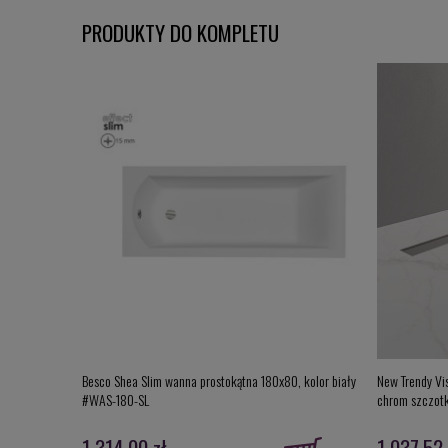
PRODUKTY DO KOMPLETU
Besco Shea Slim wanna prostokątna 180x80, kolor biały
New Trendy Vis
#WAS-180-SL
chrom szczot
1 314,00 zł
1 037,52 