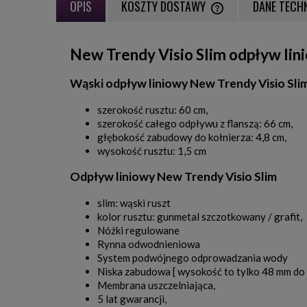
OPIS
KOSZTY DOSTAWY
DANE TECH
CENA NIE ZAWIERA EWE
New Trendy Visio Slim odpływ lin
PŁATNOŚCI
Wąski odpływ liniowy New Trendy Visio Sli
szerokość rusztu: 60 cm,
szerokość całego odpływu z flanszą: 66 cm,
głębokość zabudowy do kołnierza: 4,8 cm,
wysokość rusztu: 1,5 cm
Odpływ liniowy New Trendy Visio Slim
slim: wąski ruszt
kolor rusztu: gunmetal szczotkowany / grafit,
Nóżki regulowane
Rynna odwodnieniowa
System podwójnego odprowadzania wody
Niska zabudowa [ wysokość to tylko 48 mm do 
Membrana uszczelniająca,
5 lat gwarancji,