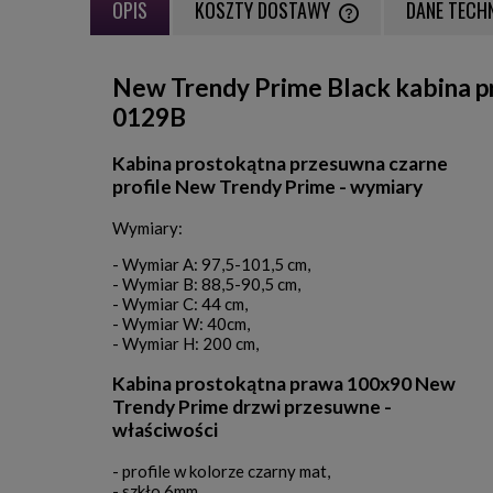
OPIS
KOSZTY DOSTAWY
DANE TECH
CENA NIE ZAWIERA EWE
New Trendy Prime Black kabina p
PŁATNOŚCI
0129B
Kabina prostokątna przesuwna czarne
profile New Trendy Prime - wymiary
Wymiary:
- Wymiar A: 97,5-101,5 cm,
- Wymiar B: 88,5-90,5 cm,
- Wymiar C: 44 cm,
- Wymiar W: 40cm,
- Wymiar H: 200 cm,
Kabina prostokątna prawa 100x90 New
Trendy Prime drzwi przesuwne -
właściwości
- profile w kolorze czarny mat,
- szkło 6mm,