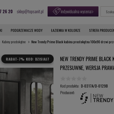
7 26 20
sklep@topsanit.pl
indywidualna wycena
KI
PODGRZEWACZE WODY
ŁAZIENKA W KOLORZE
STREFA PRODUCE
Kabiny prostokątne
New Trendy Prime Black kabina prostokątna 100x90 drzwi prz
NEW TRENDY PRIME BLACK 
RABAT
-7% KOD: DZISIAJ7
PRZESUWNE, WERSJA PRAWA
Kod produktu:
D-0317A/D-0129B
Producent: