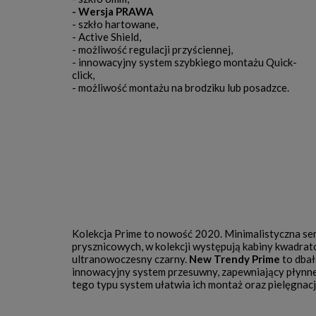
- Wersja PRAWA
- szkło hartowane,
- Active Shield,
- możliwość regulacji przyściennej,
- innowacyjny system szybkiego montażu Quick-
click,
- możliwość montażu na brodziku lub posadzce.
Kolekcja Prime to nowość 2020. Minimalistyczna ser
prysznicowych, w kolekcji występują kabiny kwadra
ultranowoczesny czarny.
New Trendy Prime
to dbał
innowacyjny system przesuwny, zapewniający płynne
tego typu system ułatwia ich montaż oraz pielęgnacj