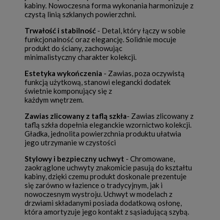
kabiny. Nowoczesna forma wykonania harmonizuje z
czystą linią szklanych powierzchni.
Trwałość i stabilność
- Detal, który łączy w sobie
funkcjonalność oraz elegancję. Solidnie mocuje
produkt do ściany, zachowując
minimalistyczny charakter kolekcji.
Estetyka wykończenia
- Zawias, poza oczywistą
funkcją użytkową, stanowi elegancki dodatek
świetnie komponujący się z
każdym wnętrzem.
Zawias zlicowany z taflą szkła
- Zawias zlicowany z
taflą szkła dopełnia eleganckie wzornictwo kolekcji.
Gładka, jednolita powierzchnia produktu ułatwia
jego utrzymanie w czystości
Stylowy i bezpieczny uchwyt
- Chromowane,
zaokrąglone uchwyty znakomicie pasują do kształtu
kabiny, dzięki czemu produkt doskonale prezentuje
się zarówno w łazience o tradycyjnym, jak i
nowoczesnym wystroju. Uchwyt w modelach z
drzwiami składanymi posiada dodatkową osłonę,
która amortyzuje jego kontakt z sąsiadującą szybą.