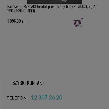
on
Sanplast B-M/SPACE Brodzik prostokątny, biały 90x100x1,5 (645-
Viega
290-0530-01-000)
rusz
1 096,00 zł
1 30
Cena 
Najniż
1 295,
SZYBKI KONTAKT
12 307 26 20
TELEFON