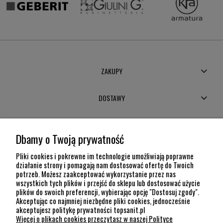
ZAKUPY
DOSTAWY
MOJE KONTO
Dbamy o Twoją prywatność
POMOC
Pliki cookies i pokrewne im technologie umożliwiają poprawne
działanie strony i pomagają nam dostosować ofertę do Twoich
potrzeb. Możesz zaakceptować wykorzystanie przez nas
INFORMACJE
wszystkich tych plików i przejść do sklepu lub dostosować użycie
plików do swoich preferencji, wybierając opcję "Dostosuj zgody".
KONTAKT
Akceptując co najmniej niezbędne pliki cookies, jednocześnie
akceptujesz politykę prywatności topsanit.pl
12 307 26 20
Więcej o plikach cookies przeczytasz w naszej Polityce