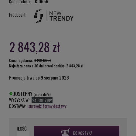
Kod produktu:
K-0656
Producent:
2 843,28 zł
Cena regularna:
3 231,00 zł
Najniższa cena z 30 dni przed obniżką:
2 843,28 zł
Promocja trwa do 9 sierpnia 2026
DOSTĘPNY
(mała ilość)
WYSYŁKA W:
24 GODZINY
DOSTAWA:
sprawdź formy dostawy
ILOŚĆ
DO KOSZYKA