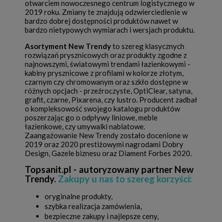
otwarciem nowoczesnego centrum logistycznego w
2019 roku. Zmiany te znajdują odzwierciedlenie w
bardzo dobrej dostępności produktów nawet w
bardzo nietypowych wymiarach i wersjach produktu.
Asortyment New Trendy
to szereg klasycznych
rozwiązań prysznicowych oraz produkty zgodne z
najnowszymi, światowymi trendami łazienkowymi -
kabiny prysznicowe z profilami w kolorze złotym,
czarnym czy chromowanym oraz szkło dostępne w
różnych opcjach - przeźroczyste, OptiClear, satyna,
grafit, czarne, Pixarena, czy lustro. Producent zadbał
o kompleksowość swojego katalogu produktów
poszerzając go o odpływy liniowe, meble
łazienkowe, czy umywalki nablatowe.
Zaangażowanie New Trendy zostało docenione w
2019 oraz 2020 prestiżowymi nagrodami Dobry
Design, Gazele biznesu oraz Diament Forbes 2020.
Topsanit.pl - autoryzowany partner New
Trendy.
Zakupy u nas to szereg korzyści:
oryginalne produkty,
szybka realizacja zamówienia,
bezpieczne zakupy i najlepsze ceny,